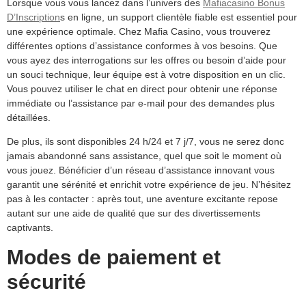
Lorsque vous vous lancez dans l’univers des
Mafiacasino Bonus
D’Inscription
s en ligne, un support clientèle fiable est essentiel pour
une expérience optimale. Chez Mafia Casino, vous trouverez
différentes options d’assistance conformes à vos besoins. Que
vous ayez des interrogations sur les offres ou besoin d’aide pour
un souci technique, leur équipe est à votre disposition en un clic.
Vous pouvez utiliser le chat en direct pour obtenir une réponse
immédiate ou l’assistance par e-mail pour des demandes plus
détaillées.
De plus, ils sont disponibles 24 h/24 et 7 j/7, vous ne serez donc
jamais abandonné sans assistance, quel que soit le moment où
vous jouez. Bénéficier d’un réseau d’assistance innovant vous
garantit une sérénité et enrichit votre expérience de jeu. N’hésitez
pas à les contacter : après tout, une aventure excitante repose
autant sur une aide de qualité que sur des divertissements
captivants.
Modes de paiement et
sécurité