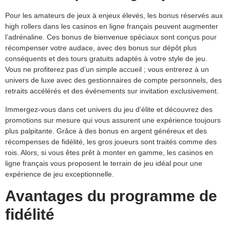
Pour les amateurs de jeux à enjeux élevés, les bonus réservés aux
high rollers dans les casinos en ligne français peuvent augmenter
l’adrénaline. Ces bonus de bienvenue spéciaux sont conçus pour
récompenser votre audace, avec des bonus sur dépôt plus
conséquents et des tours gratuits adaptés à votre style de jeu.
Vous ne profiterez pas d’un simple accueil ; vous entrerez à un
univers de luxe avec des gestionnaires de compte personnels, des
retraits accélérés et des événements sur invitation exclusivement.
Immergez-vous dans cet univers du jeu d’élite et découvrez des
promotions sur mesure qui vous assurent une expérience toujours
plus palpitante. Grâce à des bonus en argent généreux et des
récompenses de fidélité, les gros joueurs sont traités comme des
rois. Alors, si vous êtes prêt à monter en gamme, les casinos en
ligne français vous proposent le terrain de jeu idéal pour une
expérience de jeu exceptionnelle.
Avantages du programme de
fidélité