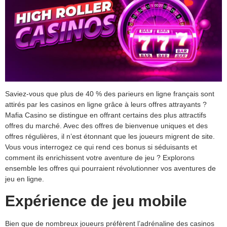
Saviez-vous que plus de 40 % des parieurs en ligne français sont
attirés par les casinos en ligne grâce à leurs offres attrayants ?
Mafia Casino se distingue en offrant certains des plus attractifs
offres du marché. Avec des offres de bienvenue uniques et des
offres régulières, il n’est étonnant que les joueurs migrent de site.
Vous vous interrogez ce qui rend ces bonus si séduisants et
comment ils enrichissent votre aventure de jeu ? Explorons
ensemble les offres qui pourraient révolutionner vos aventures de
jeu en ligne.
Expérience de jeu mobile
Bien que de nombreux joueurs préfèrent l’adrénaline des casinos