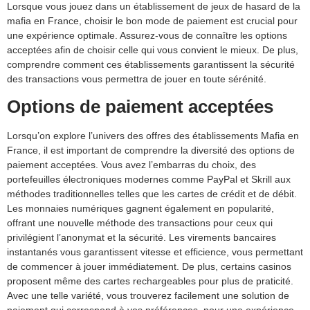
Lorsque vous jouez dans un établissement de jeux de hasard de la
mafia en France, choisir le bon mode de paiement est crucial pour
une expérience optimale. Assurez-vous de connaître les options
acceptées afin de choisir celle qui vous convient le mieux. De plus,
comprendre comment ces établissements garantissent la sécurité
des transactions vous permettra de jouer en toute sérénité.
Options de paiement acceptées
Lorsqu’on explore l’univers des offres des établissements Mafia en
France, il est important de comprendre la diversité des options de
paiement acceptées. Vous avez l’embarras du choix, des
portefeuilles électroniques modernes comme PayPal et Skrill aux
méthodes traditionnelles telles que les cartes de crédit et de débit.
Les monnaies numériques gagnent également en popularité,
offrant une nouvelle méthode des transactions pour ceux qui
privilégient l’anonymat et la sécurité. Les virements bancaires
instantanés vous garantissent vitesse et efficience, vous permettant
de commencer à jouer immédiatement. De plus, certains casinos
proposent même des cartes rechargeables pour plus de praticité.
Avec une telle variété, vous trouverez facilement une solution de