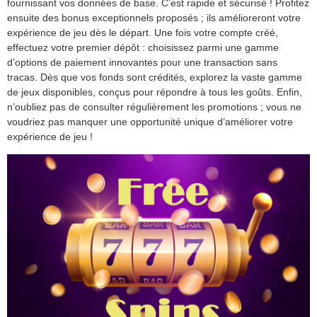
fournissant vos données de base. C’est rapide et sécurisé ! Profitez
ensuite des bonus exceptionnels proposés ; ils amélioreront votre
expérience de jeu dès le départ. Une fois votre compte créé,
effectuez votre premier dépôt : choisissez parmi une gamme
d’options de paiement innovantes pour une transaction sans
tracas. Dès que vos fonds sont crédités, explorez la vaste gamme
de jeux disponibles, conçus pour répondre à tous les goûts. Enfin,
n’oubliez pas de consulter régulièrement les promotions ; vous ne
voudriez pas manquer une opportunité unique d’améliorer votre
expérience de jeu !