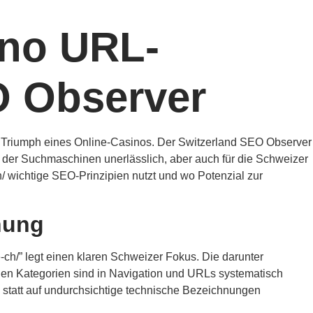
ino URL-
O Observer
den Triumph eines Online-Casinos. Der Switzerland SEO Observer
cht der Suchmaschinen unerlässlich, aber auch für die Schweizer
h/ wichtige SEO-Prinzipien nutzt und wo Potenzial zur
nung
h/” legt einen klaren Schweizer Fokus. Die darunter
alen Kategorien sind in Navigation und URLs systematisch
n, statt auf undurchsichtige technische Bezeichnungen