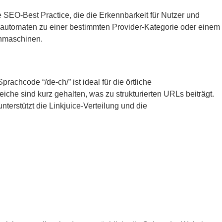
 SEO-Best Practice, die die Erkennbarkeit für Nutzer und
elautomaten zu einer bestimmten Provider-Kategorie oder einem
uchmaschinen.
achcode “/de-ch/” ist ideal für die örtliche
che sind kurz gehalten, was zu strukturierten URLs beiträgt.
terstützt die Linkjuice-Verteilung und die