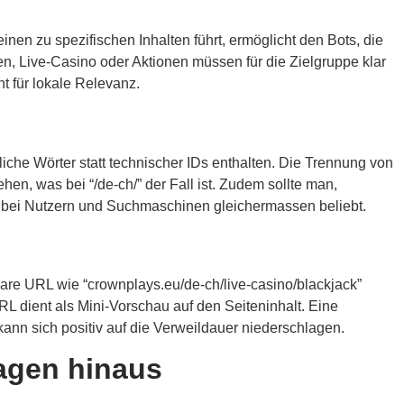
en zu spezifischen Inhalten führt, ermöglicht den Bots, die
, Live-Casino oder Aktionen müssen für die Zielgruppe klar
t für lokale Relevanz.
iche Wörter statt technischer IDs enthalten. Die Trennung von
n, was bei “/de-ch/” der Fall ist. Zudem sollte man,
 bei Nutzern und Suchmaschinen gleichermassen beliebt.
lare URL wie “crownplays.eu/de-ch/live-casino/blackjack”
URL dient als Mini-Vorschau auf den Seiteninhalt. Eine
kann sich positiv auf die Verweildauer niederschlagen.
lagen hinaus