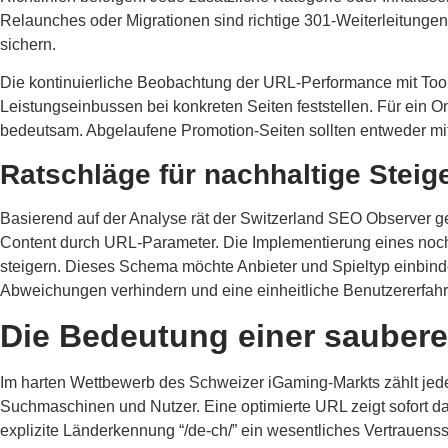
Relaunches oder Migrationen sind richtige 301-Weiterleitungen
sichern.
Die kontinuierliche Beobachtung der URL-Performance mit Tool
Leistungseinbussen bei konkreten Seiten feststellen. Für ein 
bedeutsam. Abgelaufene Promotion-Seiten sollten entweder mit 
Ratschläge für nachhaltige Stei
Basierend auf der Analyse rät der Switzerland SEO Observer 
Content durch URL-Parameter. Die Implementierung eines noch
steigern. Dieses Schema möchte Anbieter und Spieltyp einbinde
Abweichungen verhindern und eine einheitliche Benutzererfah
Die Bedeutung einer saubere
Im harten Wettbewerb des Schweizer iGaming-Markts zählt jede
Suchmaschinen und Nutzer. Eine optimierte URL zeigt sofort da
explizite Länderkennung “/de-ch/” ein wesentliches Vertrauenss