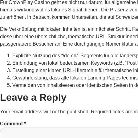
Für CrownPlay Casino geht es nicht nur darum, für allgemeine B
hier als wirkungsvolles lokales Signal dienen. Die Präsenz von
zu erhöhen. In Betracht kommen Unterseiten, die auf Schweize
Die Verknüpfung mit lokalen Inhalten ist ein nächster Schritt.
diese über eine übersichtliche, thematische URL-Struktur inner
passgenauere Besucher an. Eine durchgängige Nomenklatur auf 
Explizite Nutzung des “/de-ch/” Segments für alle ländersp
Einbindung von lokal bedeutsamen Keywords (z.B. “PostF
Erstellung einer klaren URL-Hierarchie für thematische In
Gewährleistung, dass alle lokalen Landing Pages technisc
Vermeiden von inhaltsleeren oder identischen Seiten in d
Leave a Reply
Your email address will not be published.
Required fields are 
Comment
*