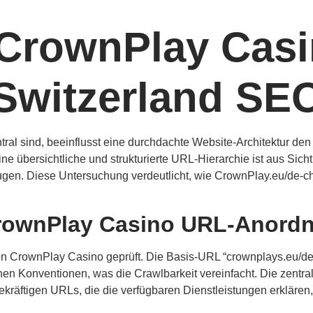
 CrownPlay Cas
 Switzerland SE
ntral sind, beeinflusst eine durchdachte Website-Architektur 
 Eine übersichtliche und strukturierte URL-Hierarchie ist aus Si
rzugen. Diese Untersuchung verdeutlicht, wie CrownPlay.eu/de-c
CrownPlay Casino URL-Anord
n CrownPlay Casino geprüft. Die Basis-URL “crownplays.eu/de-c
hen Konventionen, was die Crawlbarkeit vereinfacht. Die zentr
gekräftigen URLs, die die verfügbaren Dienstleistungen erkläre