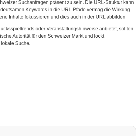
 Schweizer Suchanfragen präsent zu sein. Die URL-Struktur kann
kal bedeutsamen Keywords in die URL-Pfade vermag die Wirkung
e Inhalte fokussieren und dies auch in der URL abbilden.
lücksspieltrends oder Veranstaltungshinweise anbietet, sollten
ische Autorität für den Schweizer Markt und lockt
 lokale Suche.