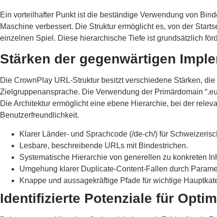
Ein vorteilhafter Punkt ist die beständige Verwendung von Bin
Maschine verbessert. Die Struktur ermöglicht es, von der Star
einzelnen Spiel. Diese hierarchische Tiefe ist grundsätzlich f
Stärken der gegenwärtigen Impl
Die CrownPlay URL-Struktur besitzt verschiedene Stärken, die im
Zielgruppenansprache. Die Verwendung der Primärdomain “.eu” t
Die Architektur ermöglicht eine ebene Hierarchie, bei der relev
Benutzerfreundlichkeit.
Klarer Länder- und Sprachcode (/de-ch/) für Schweizeris
Lesbare, beschreibende URLs mit Bindestrichen.
Systematische Hierarchie von generellen zu konkreten In
Umgehung klarer Duplicate-Content-Fallen durch Parame
Knappe und aussagekräftige Pfade für wichtige Hauptkat
Identifizierte Potenziale für Opt