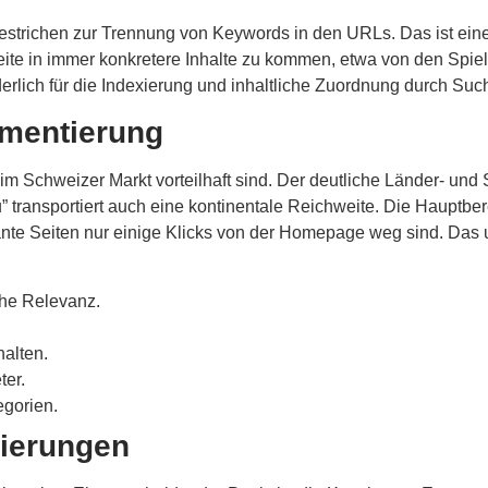
destrichen zur Trennung von Keywords in den URLs. Das ist eine
tseite in immer konkretere Inhalte zu kommen, etwa von den Spi
örderlich für die Indexierung und inhaltliche Zuordnung durch S
ementierung
 Schweizer Markt vorteilhaft sind. Der deutliche Länder- und Spr
ransportiert auch eine kontinentale Reichweite. Die Hauptberei
ante Seiten nur einige Klicks von der Homepage weg sind. Das un
che Relevanz.
halten.
ter.
egorien.
imierungen