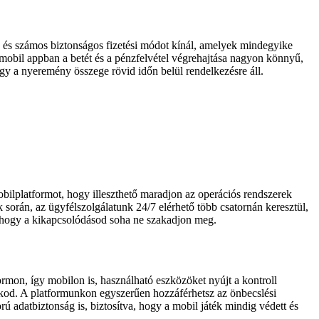
, és számos biztonságos fizetési módot kínál, amelyek mindegyike
 mobil appban a betét és a pénzfelvétel végrehajtása nagyon könnyű,
így a nyeremény összege rövid időn belül rendelkezésre áll.
mobilplatformot, hogy illeszthető maradjon az operációs rendszerek
 során, az ügyfélszolgálatunk 24/7 elérhető több csatornán keresztül,
 hogy a kikapcsolódásod soha ne szakadjon meg.
rmon, így mobilon is, használható eszközöket nyújt a kontroll
iókod. A platformunkon egyszerűen hozzáférhetsz az önbecslési
 adatbiztonság is, biztosítva, hogy a mobil játék mindig védett és