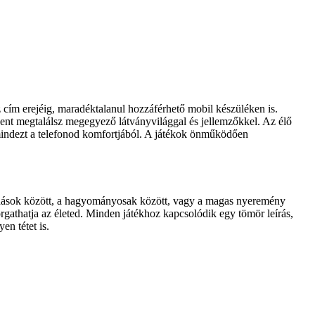
záz cím erejéig, maradéktalanul hozzáférhető mobil készüléken is.
ndent megtalálsz megegyező látványvilággal és jellemzőkkel. Az élő
, mindezt a telefonod komfortjából. A játékok önműködően
adások között, a hagyományosak között, vagy a magas nyeremény
orgathatja az életed. Minden játékhoz kapcsolódik egy tömör leírás,
n tétet is.