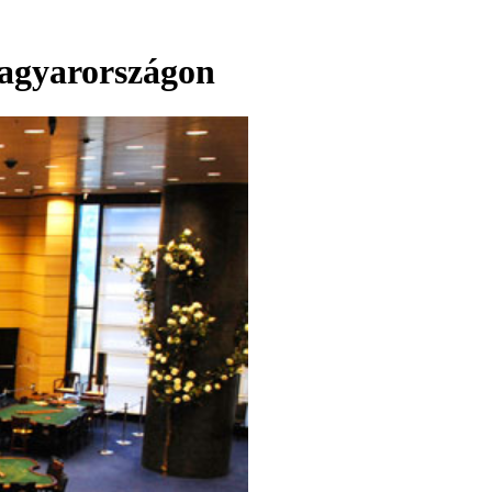
Magyarországon