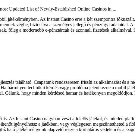
bil játékélményben. Az Instant Casino erre a két szempontra fókuszált
n mennek végbe, biztosítva a személyes jellegű és pénzügyi adataidat. A
isak, főleg a modernebb e-pénztárcák és azonnali fizetések alkalmával, 
lesztés található. Csapatunk rendszeresen frissíti az alkalmazást és a 
 Ha bármilyen technikai kérdés vagy probléma jelentkezne a mobil játék
zemel. Célunk, hogy minden kérdésed hamar és hatékonyan megoldódjon,
is. Az Instant Casino nagyban veszi a felelős játékot, és minden platfo
 pihenőt igényelhetsz a játékban, vagy véglegesen megszüntetheted a f
ízható játékélményünk alapvető része a korhatáros védelem és a szigorú