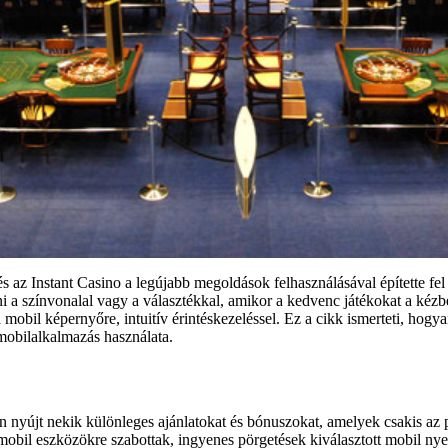
s az Instant Casino a legújabb megoldások felhasználásával építette fel
 a színvonalal vagy a választékkal, amikor a kedvenc játékokat a kézb
 a mobil képernyőre, intuitív érintéskezeléssel. Ez a cikk ismerteti, ho
mobilalkalmazás használata.
en nyújt nekik különleges ajánlatokat és bónuszokat, amelyek csakis az
obil eszközökre szabottak, ingyenes pörgetések kiválasztott mobil ny