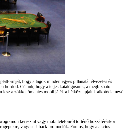
 platformját, hogy a tagok minden egyes pillanatát élvezetes és
en hordod. Célunk, hogy a teljes katalógusunk, a megbízható
gyan lesz a zökkenőmentes mobil játék a hétköznapjaink alkotóelemévé
 programon keresztül vagy mobiltelefonról történő hozzáféréskor
erőgépekre, vagy cashback promóciók. Fontos, hogy a akciós