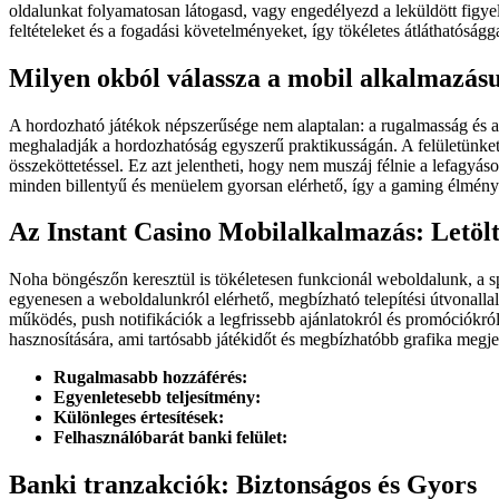
oldalunkat folyamatosan látogasd, vagy engedélyezd a leküldött figy
feltételeket és a fogadási követelményeket, így tökéletes átláthatóság
Milyen okból válassza a mobil alkalmazás
A hordozható játékok népszerűsége nem alaptalan: a rugalmasság és a e
meghaladják a hordozhatóság egyszerű praktikusságán. A felületünket e
összeköttetéssel. Ez azt jelentheti, hogy nem muszáj félnie a lefagyás
minden billentyű és menüelem gyorsan elérhető, így a gaming élmény
Az Instant Casino Mobilalkalmazás: Letölt
Noha böngészőn keresztül is tökéletesen funkcionál weboldalunk, a s
egyenesen a weboldalunkról elérhető, megbízható telepítési útvonalla
működés, push notifikációk a legfrissebb ajánlatokról és promóciókról
hasznosítására, ami tartósabb játékidőt és megbízhatóbb grafika megj
Rugalmasabb hozzáférés:
Egyenletesebb teljesítmény:
Különleges értesítések:
Felhasználóbarát banki felület:
Banki tranzakciók: Biztonságos és Gyors