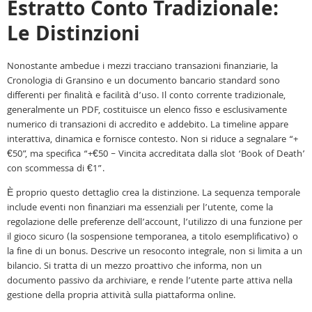
Estratto Conto Tradizionale:
Le Distinzioni
Nonostante ambedue i mezzi tracciano transazioni finanziarie, la
Cronologia di Gransino e un documento bancario standard sono
differenti per finalità e facilità d’uso. Il conto corrente tradizionale,
generalmente un PDF, costituisce un elenco fisso e esclusivamente
numerico di transazioni di accredito e addebito. La timeline appare
interattiva, dinamica e fornisce contesto. Non si riduce a segnalare “+
€50”, ma specifica “+€50 – Vincita accreditata dalla slot ‘Book of Death’
con scommessa di €1”.
È proprio questo dettaglio crea la distinzione. La sequenza temporale
include eventi non finanziari ma essenziali per l’utente, come la
regolazione delle preferenze dell’account, l’utilizzo di una funzione per
il gioco sicuro (la sospensione temporanea, a titolo esemplificativo) o
la fine di un bonus. Descrive un resoconto integrale, non si limita a un
bilancio. Si tratta di un mezzo proattivo che informa, non un
documento passivo da archiviare, e rende l’utente parte attiva nella
gestione della propria attività sulla piattaforma online.