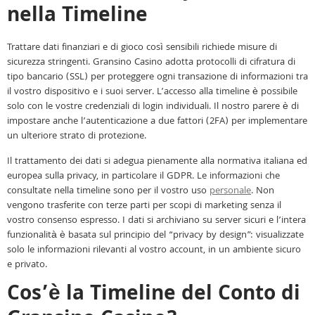
nella Timeline
Trattare dati finanziari e di gioco così sensibili richiede misure di
sicurezza stringenti. Gransino Casino adotta protocolli di cifratura di
tipo bancario (SSL) per proteggere ogni transazione di informazioni tra
il vostro dispositivo e i suoi server. L’accesso alla timeline è possibile
solo con le vostre credenziali di login individuali. Il nostro parere è di
impostare anche l’autenticazione a due fattori (2FA) per implementare
un ulteriore strato di protezione.
Il trattamento dei dati si adegua pienamente alla normativa italiana ed
europea sulla privacy, in particolare il GDPR. Le informazioni che
consultate nella timeline sono per il vostro uso
personale
. Non
vengono trasferite con terze parti per scopi di marketing senza il
vostro consenso espresso. I dati si archiviano su server sicuri e l’intera
funzionalità è basata sul principio del “privacy by design”: visualizzate
solo le informazioni rilevanti al vostro account, in un ambiente sicuro
e privato.
Cos’è la Timeline del Conto di