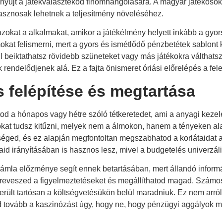
nyújt a játékválasztékod finomhangolására. A magyar játékosok
 hasznosak lehetnek a teljesítmény növeléséhez.
kat a alkalmakat, amikor a játékélmény helyett inkább a gyors
kat felismerni, mert a gyors és ismétlődő pénzbetétek sablont
ul beiktathatsz rövidebb szüneteket vagy más játékokra válthats
ndelődjenek alá. Ez a fajta önismeret óriási előrelépés a felel
s felépítése és megtartása
atod a hónapos vagy hétre szóló tétkeretedet, ami a anyagi kez
kat tudsz kitűzni, melyek nem a álmokon, hanem a tényeken ala
séged, és ez alapján megfontoltan megszabhatod a korlátaidat
d irányításában is hasznos lesz, mivel a budgetelés univerzál
mla előzménye segít ennek betartásában, mert állandó informác
reveszed a figyelmeztetéseket és megállíthatod magad. Számos
ült tartósan a költségvetésükön belül maradniuk. Ez nem arró
d tovább a kaszinózást úgy, hogy ne, hogy pénzügyi aggályok me