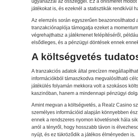
ugyanazzal az összeggel. Ez a önismeret módot 
játékokat is, és ezeknél a statisztikák rendkívül
Az elemzés során egyszerűen beazonosíthatod azo
tranzakciónaplója támogatja ezeket a momentumo
végrehajthatsz a játékmenet felépítéséről, példá
elsődleges, és a pénzügyi döntések ennek ennek re
A költségvetés tudato
A tranzakciós adatok által precízen megállapíth
információkból támaszkodva megvalósítható célo
játékülés folyamán mekkora volt a szokásos költ
kaszinóban, hanem a mindennapi pénzügyi dolgai
Amint megvan a költségvetés, a Realz Casino szá
személyes információid alapján könnyebben ész
ennek a rendszeres nyomon követésnek hála siker
arról a tényről, hogy hosszabb távon is élvezhes
nyújt, és ez tükröződik a játékos élményeden is.