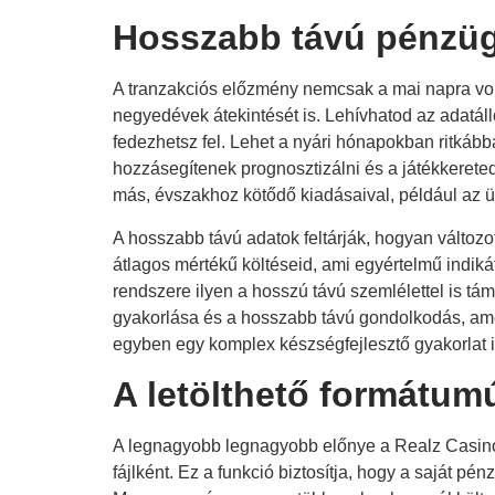
Hosszabb távú pénzügy
A tranzakciós előzmény nemcsak a mai napra von
negyedévek átekintését is. Lehívhatod az adatá
fedezhetsz fel. Lehet a nyári hónapokban ritkáb
hozzásegítenek prognosztizálni és a játékkerete
más, évszakhoz kötődő kiadásaival, például az ü
A hosszabb távú adatok feltárják, hogyan változo
átlagos mértékű költéseid, ami egyértelmű indik
rendszere ilyen a hosszú távú szemlélettel is tám
gyakorlása és a hosszabb távú gondolkodás, ame
egyben egy komplex készségfejlesztő gyakorlat i
A letölthető formátumú
A legnagyobb legnagyobb előnye a Realz Casino 
fájlként. Ez a funkció biztosítja, hogy a saját pé