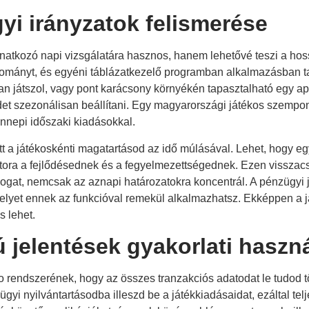
i irányzatok felismerése
atkozó napi vizsgálatára hasznos, hanem lehetővé teszi a hos
llományt, és egyéni táblázatkezelő programban alkalmazásban 
ban játszol, vagy pont karácsony környékén tapasztalható egy a
det szezonálisan beállítani. Egy magyarországi játékos szempont
nnepi időszaki kiadásokkal.
tt a játékoskénti magatartásod az idő múlásával. Lehet, hogy eg
átora a fejlődésednek és a fegyelmezettségednek. Ezen visszac
ogat, nemcsak az aznapi határozatokra koncentrál. A pénzügyi je
lyet ennek az funkcióval remekül alkalmazhatsz. Ekképpen a já
s lehet.
 jelentések gyakorlati haszn
rendszerének, hogy az összes tranzakciós adatodat le tudod t
nzügyi nyilvántartásodba illeszd be a játékkiadásaidat, ezáltal te