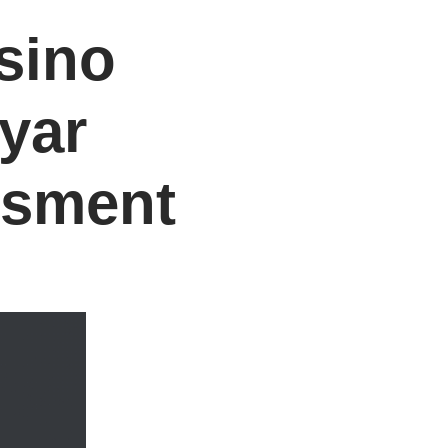
sino
yar
zsment