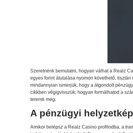
Szeretnénk bemutatni, hogyan válhat a Realz C
egyes forint átutalása nyomon követhető, tisztán
mindannyian ismerjük, hogy a átgondolt pénzügy
cikkben végigvisszük, hogyan formálhatod a szám
teremti meg.
A pénzügyi helyzetkép
Amikor belépsz a Realz Casino profilodba, a tranz