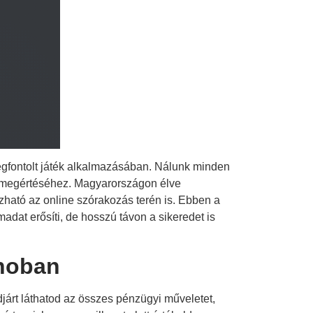
gfontolt játék alkalmazásában. Nálunk minden
sod megértéséhez. Magyarországon élve
ható az online szórakozás terén is. Ebben a
dat erősíti, de hosszú távon a sikeredet is
inoban
djárt láthatod az összes pénzügyi műveletet,