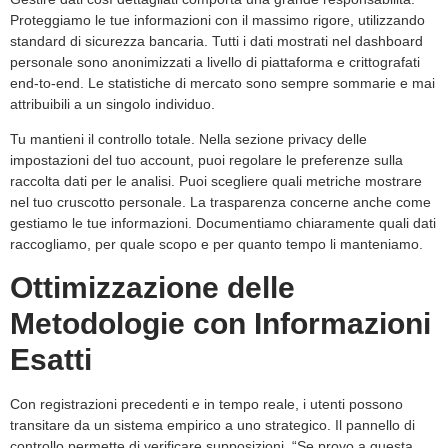
Proteggiamo le tue informazioni con il massimo rigore, utilizzando
standard di sicurezza bancaria. Tutti i dati mostrati nel dashboard
personale sono anonimizzati a livello di piattaforma e crittografati
end-to-end. Le statistiche di mercato sono sempre sommarie e mai
attribuibili a un singolo individuo.
Tu mantieni il controllo totale. Nella sezione privacy delle
impostazioni del tuo account, puoi regolare le preferenze sulla
raccolta dati per le analisi. Puoi scegliere quali metriche mostrare
nel tuo cruscotto personale. La trasparenza concerne anche come
gestiamo le tue informazioni. Documentiamo chiaramente quali dati
raccogliamo, per quale scopo e per quanto tempo li manteniamo.
Ottimizzazione delle
Metodologie con Informazioni
Esatti
Con registrazioni precedenti e in tempo reale, i utenti possono
transitare da un sistema empirico a uno strategico. Il pannello di
controllo permette di verificare supposizioni. “Se provo a questa