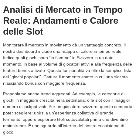
Analisi di Mercato in Tempo
Reale: Andamenti e Calore
delle Slot
Monitorare il mercato in movimento dà un vantaggio concreto. Il
nostro dashboard include una mappa di calore in tempo reale.
Indica quali giochi sono “in fiamme” in Svizzera in un dato
momento, in base al volume di giocatori attivi e alla frequenza delle
feature bonus attivate. Questa funzionalità va oltre la semplice lista
dei “giochi popolari”. Cattura il momento esatto in cui una slot sta
rilasciando bonus con maggiore frequenza.
Proponiamo anche trend aggregati. Ad esempio, le categorie di
giochi in maggiore crescita nella settimana, o le slot con il maggior
numero di jackpot vinti. Per un giocatore svizzero, questo comporta
poter scegliere: unirsi a un’esperienza collettiva di grande
fermento, oppure esplorare titoli sottovalutati prima che diventino
mainstream. È uno sguardo all’interno del nostro ecosistema di
gioco.