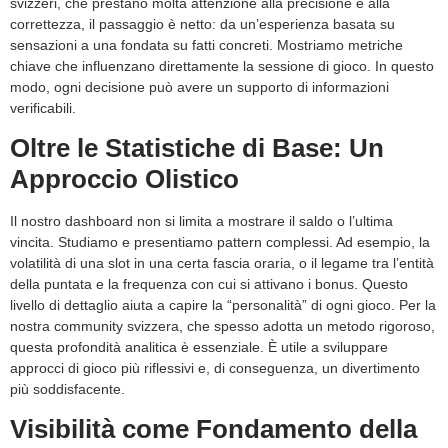
svizzeri, che prestano molta attenzione alla precisione e alla
correttezza, il passaggio è netto: da un’esperienza basata su
sensazioni a una fondata su fatti concreti. Mostriamo metriche
chiave che influenzano direttamente la sessione di gioco. In questo
modo, ogni decisione può avere un supporto di informazioni
verificabili.
Oltre le Statistiche di Base: Un
Approccio Olistico
Il nostro dashboard non si limita a mostrare il saldo o l’ultima
vincita. Studiamo e presentiamo pattern complessi. Ad esempio, la
volatilità di una slot in una certa fascia oraria, o il legame tra l’entità
della puntata e la frequenza con cui si attivano i bonus. Questo
livello di dettaglio aiuta a capire la “personalità” di ogni gioco. Per la
nostra community svizzera, che spesso adotta un metodo rigoroso,
questa profondità analitica è essenziale. È utile a sviluppare
approcci di gioco più riflessivi e, di conseguenza, un divertimento
più soddisfacente.
Visibilità come Fondamento della