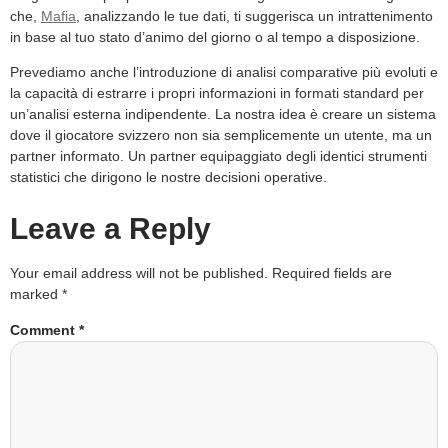
che,
Mafia
, analizzando le tue dati, ti suggerisca un intrattenimento
in base al tuo stato d’animo del giorno o al tempo a disposizione.
Prevediamo anche l’introduzione di analisi comparative più evoluti e
la capacità di estrarre i propri informazioni in formati standard per
un’analisi esterna indipendente. La nostra idea è creare un sistema
dove il giocatore svizzero non sia semplicemente un utente, ma un
partner informato. Un partner equipaggiato degli identici strumenti
statistici che dirigono le nostre decisioni operative.
Leave a Reply
Your email address will not be published.
Required fields are
marked
*
Comment
*