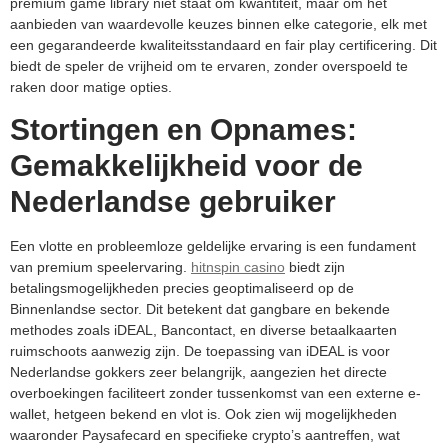
premium game library niet staat om kwantiteit, maar om het
aanbieden van waardevolle keuzes binnen elke categorie, elk met
een gegarandeerde kwaliteitsstandaard en fair play certificering. Dit
biedt de speler de vrijheid om te ervaren, zonder overspoeld te
raken door matige opties.
Stortingen en Opnames:
Gemakkelijkheid voor de
Nederlandse gebruiker
Een vlotte en probleemloze geldelijke ervaring is een fundament
van premium speelervaring.
hitnspin casino
biedt zijn
betalingsmogelijkheden precies geoptimaliseerd op de
Binnenlandse sector. Dit betekent dat gangbare en bekende
methodes zoals iDEAL, Bancontact, en diverse betaalkaarten
ruimschoots aanwezig zijn. De toepassing van iDEAL is voor
Nederlandse gokkers zeer belangrijk, aangezien het directe
overboekingen faciliteert zonder tussenkomst van een externe e-
wallet, hetgeen bekend en vlot is. Ook zien wij mogelijkheden
waaronder Paysafecard en specifieke crypto’s aantreffen, wat