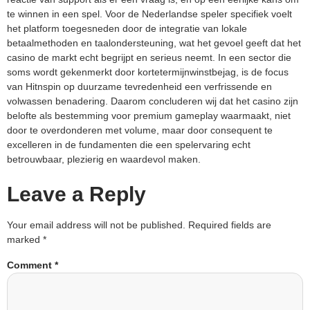
te winnen in een spel. Voor de Nederlandse speler specifiek voelt
het platform toegesneden door de integratie van lokale
betaalmethoden en taalondersteuning, wat het gevoel geeft dat het
casino de markt echt begrijpt en serieus neemt. In een sector die
soms wordt gekenmerkt door kortetermijnwinstbejag, is de focus
van Hitnspin op duurzame tevredenheid een verfrissende en
volwassen benadering. Daarom concluderen wij dat het casino zijn
belofte als bestemming voor premium gameplay waarmaakt, niet
door te overdonderen met volume, maar door consequent te
excelleren in de fundamenten die een spelervaring echt
betrouwbaar, plezierig en waardevol maken.
Leave a Reply
Your email address will not be published.
Required fields are
marked
*
Comment
*