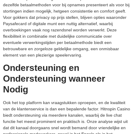
dezelfde betaalmethoden voor bij opnames presenteert als voor bij
stortingen indien mogelijk, hetgeen consistentie en comfort geeft.
Voor gokkers dat privacy op prijs stellen, blijven opties waaronder
Paysafecard of digitale munt een nuttig alternatief, waarbij
overboekingen vaak nog razendsnel worden verwerkt. Deze
flexibiliteit in combinatie met duidelijke communicatie over
eventuele verwerkingstijden per betaalmethode biedt een
betrouwbare en zorgeloze geldelijke omgang, een onmisbaar
element van een plezierige speelervaring.
Ondersteuning en
Ondersteuning wanneer
Nodig
Ook het top platform kan vraagstukken oproepen, en de kwaliteit
van de klantenservice is dan een bepalende factor. Hitnspin Casino
biedt ondersteuning via meerdere kanalen, waarbij de live chat
functie het meest prominent en praktisch is. Onze analyse wijst uit
dat dit kanaal doorgaans snel wordt bemand door vriendelijke en
professionele medewerkers, zowel in het Engels als in het