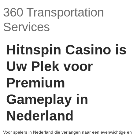
360 Transportation
Services
Hitnspin Casino is
Uw Plek voor
Premium
Gameplay in
Nederland
Voor spelers in Nederland die verlangen naar een evenwichtige en