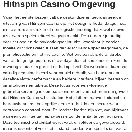
Hitnspin Casino Omgeving
Vanaf het eerste bezoek valt de deskundige en georganiseerde
uitstraling van Hitnspin Casino op. Het design is hedendaags maar
niet overdreven druk, met een logische indeling die zowel nieuwe
als ervaren spelers direct wegwijs maakt. De kleuren zijn prettig
voor het oog en de navigatie gaat intuïtief, waardoor je zonder
moeite kunt schakelen tussen de verschillende spelcategorieën, de
promotiesectie en het live casino. Wat ons bevalt is de ontbreken
van opdringerige pop-ups of overlays die het spel onderbreken; de
ervaring is puur en gericht op het spel zelf. De website is daarnaast
volledig geoptimaliseerd voor mobiel gebruik, wat betekent dat
dezelfde vlotte performance en heldere interface blijven bestaan op
smartphones en tablets. Deze focus voor een vloeiende
gebruikerservaring is een basis onderdeel van het premium gevoel
dat Hitnspin Casino wil uitstralen. Het platform aanvoelt stabiel en
betrouwbaar, een belangrijke eerste indruk in een sector waar
vertrouwen centraal staat. De laadsnelheden zijn vlot, wat bijdraagt
aan een continue gameplay sessie zonder irritante vertragingen.
Deze technische stabiliteit wordt vaak onvoldoende gewaardeerd,
maar is essentieel voor het in stand houden van spelplezier, vooral