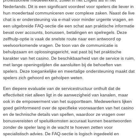
Nederlands. Dit is een significant voordeel voor spelers die liever in
hun moedertaal communiceren over complexe zaken. Naast de live
chat is er ondersteuning via e-mail voor minder urgente vragen, en
een uitgebreide FAQ-sectie die een schat aan praktische informatie
bevat over accounts, bonussen, betalingen en spelregels. Deze
zelfhulp-optie is vaak de snelste route naar een antwoord op
veelvoorkomende vragen. De toon van de communicatie is
behulpzaam en oplossingsgericht, wat past bij het praktische
karakter van het casino. De beschikbaarheid van de service is ruim,
met lange openingstijden die aansluiten bij de behoeften van
spelers. Deze toegankelijke en meertalige ondersteuning maakt dat
spelers zich gehoord en geholpen weten.
Een diepere evaluatie van de servicestructuur onthult dat de
effectiviteit niet alleen ligt in de aanwezigheid van kanalen, maar
ook in de empowerment van het supportteam. Medewerkers lijken
goed geïnformeerd over de specifieke voorwaarden van het casino
en de technische details van spellen, waardoor ze vragen over
bonusvereisten of speluitkomsten accuraat kunnen beantwoorden
zonder de speler lang in de wacht te hoeven zetten voor
specialistisch advies. De FAQ-sectie is logisch ingedeeld en