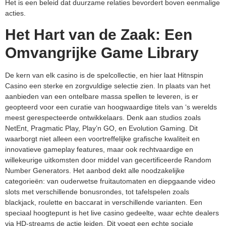
Het is een beleid dat duurzame relaties bevordert boven eenmalige
acties.
Het Hart van de Zaak: Een
Omvangrijke Game Library
De kern van elk casino is de spelcollectie, en hier laat Hitnspin
Casino een sterke en zorgvuldige selectie zien. In plaats van het
aanbieden van een ontelbare massa spellen te leveren, is er
geopteerd voor een curatie van hoogwaardige titels van ‘s werelds
meest gerespecteerde ontwikkelaars. Denk aan studios zoals
NetEnt, Pragmatic Play, Play’n GO, en Evolution Gaming. Dit
waarborgt niet alleen een voortreffelijke grafische kwaliteit en
innovatieve gameplay features, maar ook rechtvaardige en
willekeurige uitkomsten door middel van gecertificeerde Random
Number Generators. Het aanbod dekt alle noodzakelijke
categorieën: van ouderwetse fruitautomaten en diepgaande video
slots met verschillende bonusrondes, tot tafelspelen zoals
blackjack, roulette en baccarat in verschillende varianten. Een
speciaal hoogtepunt is het live casino gedeelte, waar echte dealers
via HD-streams de actie leiden. Dit voegt een echte sociale