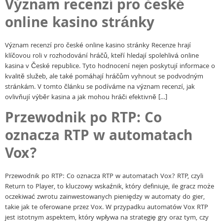
Význam recenzí pro české
online kasino stránky
Význam recenzí pro české online kasino stránky Recenze hrají
klíčovou roli v rozhodování hráčů, kteří hledají spolehlivá online
kasina v České republice. Tyto hodnocení nejen poskytují informace o
kvalitě služeb, ale také pomáhají hráčům vyhnout se podvodným
stránkám. V tomto článku se podíváme na význam recenzí, jak
ovlivňují výběr kasina a jak mohou hráči efektivně […]
Przewodnik po RTP: Co
oznacza RTP w automatach
Vox?
Przewodnik po RTP: Co oznacza RTP w automatach Vox? RTP, czyli
Return to Player, to kluczowy wskaźnik, który definiuje, ile gracz może
oczekiwać zwrotu zainwestowanych pieniędzy w automaty do gier,
takie jak te oferowane przez Vox. W przypadku automatów Vox RTP
jest istotnym aspektem, który wpływa na strategię gry oraz tym, czy