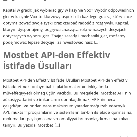
Kapitał w grach: jak wybierać gry w kasynie Vox? Wybór odpowiednich
gier w kasynie Vox to kluczowy aspekt dla każdego gracza, który chce
optymalizować swoje zyski oraz czerpać radość z rozgrywki. Kapitał,
którym dysponujemy, odgrywa znaczącą rolę w naszych decyzjach
dotyczących wyboru gier. Znając zasady i mechaniki gier, możemy
podejmować lepsze decyzje i zainwestować nasz […]
Mostbet API-dən Effektiv
İstifadə Üsulları
Mostbet API-dən Effektiv İstifadə Üsulları Mostbet API-dən effektiv
istifadə etmək, onlayn bahis platformalarının inkişafında
müvəffəqiyyətli olmaq üçün vacibdir. Bu məqalədə, Mostbet API-nin
xüsusiyyətlərini və imkanlarını dərinləşdirmək, API-nin necə
çalışdığını və ondan necə maksimum yararlanmağı izah edəcəyik.
API, müxtəlif proqramların və sistemlərin bir-biri ilə əlaqə qurmasına,
məlumatları paylaşmasına və əməliyyatları asanlaşdırmasına imkan
tanıyır. Bu yazıda, Mostbet […]