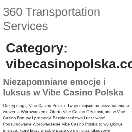
360 Transportation
Services
Category:
vibecasinopolska.
Niezapomniane emocje i
luksus w Vibe Casino Polska
Odkryj magię Vibe Casino Polska: Twoje miejsce na niezapomniane
wrażenia Wprowadzenie Oferta Vibe Casino Gry dostępne w Vibe
Casino Bonusy i promocje Bezpieczeństwo i uczciwość
Podsumowanie Wprowadzenie Vibe Casino Polska to wyjątkowe
miejsce, które łączy w sobie pasję do gier oraz luksusową