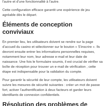
l’autre et d’une fonctionnalité à l’autre.
Cette configuration efficace garantit une expérience de jeu
agréable dès le départ.
Éléments de conception
conviviaux
En premier lieu, les utilisateurs doivent se rendre sur la page
d’accueil du casino et sélectionner sur le bouton « S’inscrire ». Ils
devront ensuite entrer les informations personnelles requises,
notamment leur nom, leur adresse e-mail et leur date de
naissance. Une fois le formulaire soumis, il est crucial de vérifier sa
boîte de réception pour trouver un e-mail de vérification ; cette
étape est indispensable pour la validation du compte.
Pour garantir la sécurité de leur compte, les utilisateurs doivent
suivre les mesures de sécurité suivantes : créer un mot de passe
fort, activer l’authentification à deux facteurs et garder leurs
identifiants de connexion confidentiels.
Résolution des problèmes de