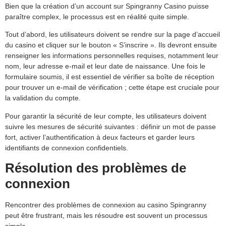
Bien que la création d’un account sur Spingranny Casino puisse
paraître complex, le processus est en réalité quite simple.
Tout d’abord, les utilisateurs doivent se rendre sur la page d’accueil
du casino et cliquer sur le bouton « S’inscrire ». Ils devront ensuite
renseigner les informations personnelles requises, notamment leur
nom, leur adresse e-mail et leur date de naissance. Une fois le
formulaire soumis, il est essentiel de vérifier sa boîte de réception
pour trouver un e-mail de vérification ; cette étape est cruciale pour
la validation du compte.
Pour garantir la sécurité de leur compte, les utilisateurs doivent
suivre les mesures de sécurité suivantes : définir un mot de passe
fort, activer l’authentification à deux facteurs et garder leurs
identifiants de connexion confidentiels.
Résolution des problèmes de
connexion
Rencontrer des problèmes de connexion au casino Spingranny
peut être frustrant, mais les résoudre est souvent un processus
simple.