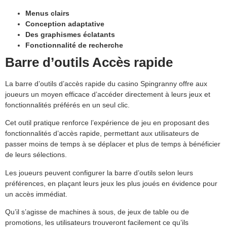
Menus clairs
Conception adaptative
Des graphismes éclatants
Fonctionnalité de recherche
Barre d’outils Accès rapide
La barre d’outils d’accès rapide du casino Spingranny offre aux
joueurs un moyen efficace d’accéder directement à leurs jeux et
fonctionnalités préférés en un seul clic.
Cet outil pratique renforce l’expérience de jeu en proposant des
fonctionnalités d’accès rapide, permettant aux utilisateurs de
passer moins de temps à se déplacer et plus de temps à bénéficier
de leurs sélections.
Les joueurs peuvent configurer la barre d’outils selon leurs
préférences, en plaçant leurs jeux les plus joués en évidence pour
un accès immédiat.
Qu’il s’agisse de machines à sous, de jeux de table ou de
promotions, les utilisateurs trouveront facilement ce qu’ils