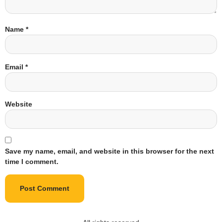
Name
*
Email
*
Website
Save my name, email, and website in this browser for the next
time I comment.