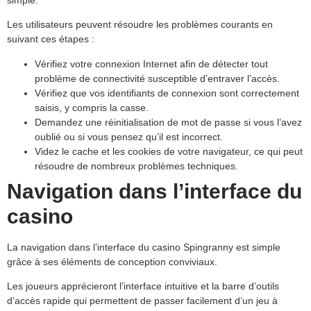
Les utilisateurs peuvent résoudre les problèmes courants en
suivant ces étapes :
Vérifiez votre connexion Internet afin de détecter tout
problème de connectivité susceptible d’entraver l’accès.
Vérifiez que vos identifiants de connexion sont correctement
saisis, y compris la casse.
Demandez une réinitialisation de mot de passe si vous l’avez
oublié ou si vous pensez qu’il est incorrect.
Videz le cache et les cookies de votre navigateur, ce qui peut
résoudre de nombreux problèmes techniques.
Navigation dans l’interface du
casino
La navigation dans l’interface du casino Spingranny est simple
grâce à ses éléments de conception conviviaux.
Les joueurs apprécieront l’interface intuitive et la barre d’outils
d’accès rapide qui permettent de passer facilement d’un jeu à