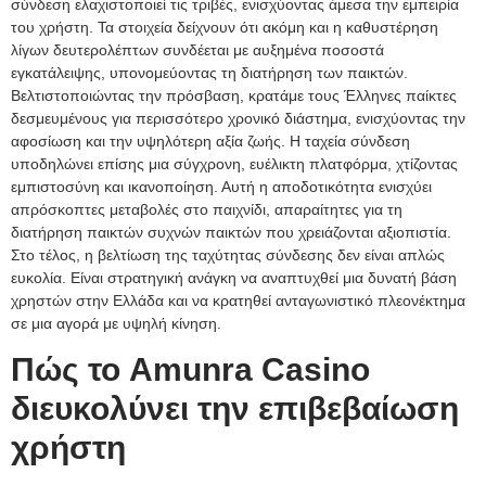
σύνδεση ελαχιστοποιεί τις τριβές, ενισχύοντας άμεσα την εμπειρία
του χρήστη. Τα στοιχεία δείχνουν ότι ακόμη και η καθυστέρηση
λίγων δευτερολέπτων συνδέεται με αυξημένα ποσοστά
εγκατάλειψης, υπονομεύοντας τη διατήρηση των παικτών.
Βελτιστοποιώντας την πρόσβαση, κρατάμε τους Έλληνες παίκτες
δεσμευμένους για περισσότερο χρονικό διάστημα, ενισχύοντας την
αφοσίωση και την υψηλότερη αξία ζωής. Η ταχεία σύνδεση
υποδηλώνει επίσης μια σύγχρονη, ευέλικτη πλατφόρμα, χτίζοντας
εμπιστοσύνη και ικανοποίηση. Αυτή η αποδοτικότητα ενισχύει
απρόσκοπτες μεταβολές στο παιχνίδι, απαραίτητες για τη
διατήρηση παικτών συχνών παικτών που χρειάζονται αξιοπιστία.
Στο τέλος, η βελτίωση της ταχύτητας σύνδεσης δεν είναι απλώς
ευκολία. Είναι στρατηγική ανάγκη να αναπτυχθεί μια δυνατή βάση
χρηστών στην Ελλάδα και να κρατηθεί ανταγωνιστικό πλεονέκτημα
σε μια αγορά με υψηλή κίνηση.
Πώς το Amunra Casino
διευκολύνει την επιβεβαίωση
χρήστη