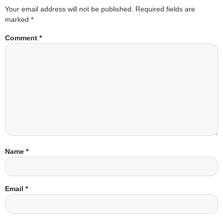
Your email address will not be published.
Required fields are
marked
*
Comment
*
Name
*
Email
*