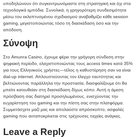
υποδηλώνουν ότι συγκεντρωνόμαστε στη στρατηγική και όχι στα
τεχνολογικά εμπόδια. Συνολικά, η γρηγορότερη συνδεσιμότητα
μέσω του εκλεπτυσμένου σχεδιασμού αναβαθμίζει κάθε session
gaming, μεγιστοποιώντας τόσο τη διασκέδαση όσο και την
απόδοση.
Σύνοψη
Στο Amunra Casino, έχουμε φέρει την γρήγορη σύνδεση στην
ψηφιακή περίοδο, ελαχιστοποιώντας τους access times κατά 35%
για τους Ελληνικούς χρήστες—τέλος η καθυστέρηση σαν να είναι
dial-up internet. Απλουστεύοντας τον έλεγχο ταυτότητας και
βελτιώνοντας παράλληλα την προστασία, διασφαλίζουμε ότι θα
μπείτε κατευθείαν στη διασκέδαση δίχως κόπο. Αυτή η άμεση
πρόσβαση σας διατηρεί προσηλωμένους, ενισχύοντας την
ευχαρίστηση του gaming και την πίστη σας στην πλατφόρμα.
Συμμετάσχετε μαζί μας και απολαύστε απρόσκοπτο, ασφαλές
gaming που ανταποκρίνεται στις τρέχουσες ταχείες ανάγκες.
Leave a Reply