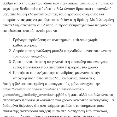
βαθμό από την αξία των ίδιων των παιχνιδιών,
μπόνους amunra
, οι
ταχύτερες διαδικασίες σύνδεσης βελτιώνουν δραστικά τη συνολική
μας απόλαυση ελαχιστοποιώντας τους χρόνους αναμονής και
επιτρέποντάς μας να μπούμε κατευθείαν στη δράση. Με βελτιωμένη
αποτελεσματικότητα σύνδεσης, η προσβασιμότητα των παιχνιδιών
εκτοξεύεται, επιτρέποντάς μας να:
Γρήγορη πρόσβαση σε αγαπημένους τίτλους χωρίς
καθυστερήσεις
Απρόσκοπτη εναλλαγή μεταξύ παιχνιδιών, μεγιστοποιώντας
τον χρόνο παιχνιδιού
Άμεση ανταπόκριση σε γεγονότα ή προωθητικές ενέργειες
εντός παιχνιδιού που απαιτούν περιορισμένο χρόνο
Κρατήστε τη συνέχεια της συνεδρίας, μειώνοντας την
απογοήτευση από επαναλαμβανόμενες συνδέσεις
Αυτή η βελτιστοποιημένη προσέγγιση όχι μόνο ενισχύει την
https://www.crunchbase.com/organization/komet-
games/org_similarity_overview
εμβύθισή μας, αλλά και βελτιώνει το
στρατηγικό παιχνίδι μειώνοντας τον χρόνο διακοπής λειτουργίας. Τα
δεδομένα δείχνουν ότι πλατφόρμες με βελτιστοποιημένες ροές
σύνδεσης αναφέρουν αύξηση 35% στη διατήρηση των παικτών,
υπογραμμίζοντας πόσο σημαντική είναι η ταχύτητα για τους