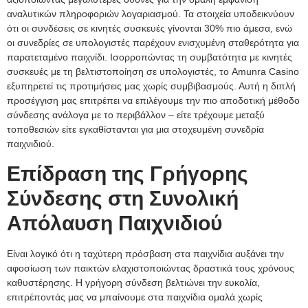
αναλυτικών πληροφοριών λογαριασμού. Τα στοιχεία υποδεικνύουν
ότι οι συνδέσεις σε κινητές συσκευές γίνονται 30% πιο άμεσα, ενώ
οι συνεδρίες σε υπολογιστές παρέχουν ενισχυμένη σταθερότητα για
παρατεταμένο παιχνίδι. Ισορροπώντας τη συμβατότητα με κινητές
συσκευές με τη βελτιστοποίηση σε υπολογιστές, το Amunra Casino
εξυπηρετεί τις προτιμήσεις μας χωρίς συμβιβασμούς. Αυτή η διπλή
προσέγγιση μας επιτρέπει να επιλέγουμε την πιο αποδοτική μέθοδο
σύνδεσης ανάλογα με το περιβάλλον – είτε τρέχουμε μεταξύ
τοποθεσιών είτε εγκαθίστανται για μια στοχευμένη συνεδρία
παιχνιδιού.
Επίδραση της Γρήγορης
Σύνδεσης στη Συνολική
Απόλαυση Παιχνιδιού
Είναι λογικό ότι η ταχύτερη πρόσβαση στα παιχνίδια αυξάνει την
αφοσίωση των παικτών ελαχιστοποιώντας δραστικά τους χρόνους
καθυστέρησης. Η γρήγορη σύνδεση βελτιώνει την ευκολία,
επιτρέποντάς μας να μπαίνουμε στα παιχνίδια ομαλά χωρίς