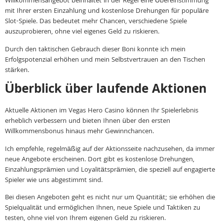
Willkommensangebot beinhaltet in der Regel eine Übereinstimmung
mit Ihrer ersten Einzahlung und kostenlose Drehungen für populäre
Slot-Spiele. Das bedeutet mehr Chancen, verschiedene Spiele
auszuprobieren, ohne viel eigenes Geld zu riskieren.
Durch den taktischen Gebrauch dieser Boni konnte ich mein
Erfolgspotenzial erhöhen und mein Selbstvertrauen an den Tischen
stärken.
Überblick über laufende Aktionen
Aktuelle Aktionen im Vegas Hero Casino können Ihr Spielerlebnis
erheblich verbessern und bieten Ihnen über den ersten
Willkommensbonus hinaus mehr Gewinnchancen.
Ich empfehle, regelmäßig auf der Aktionsseite nachzusehen, da immer
neue Angebote erscheinen. Dort gibt es kostenlose Drehungen,
Einzahlungsprämien und Loyalitätsprämien, die speziell auf engagierte
Spieler wie uns abgestimmt sind.
Bei diesen Angeboten geht es nicht nur um Quantität; sie erhöhen die
Spielqualität und ermöglichen Ihnen, neue Spiele und Taktiken zu
testen, ohne viel von Ihrem eigenen Geld zu riskieren.