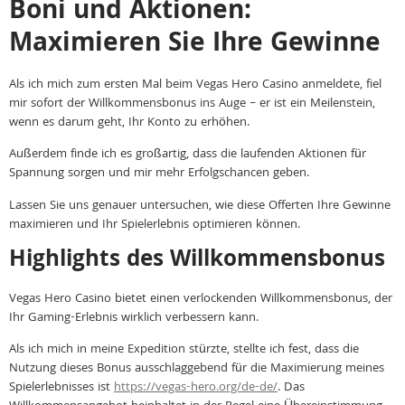
Boni und Aktionen:
Maximieren Sie Ihre Gewinne
Als ich mich zum ersten Mal beim Vegas Hero Casino anmeldete, fiel
mir sofort der Willkommensbonus ins Auge – er ist ein Meilenstein,
wenn es darum geht, Ihr Konto zu erhöhen.
Außerdem finde ich es großartig, dass die laufenden Aktionen für
Spannung sorgen und mir mehr Erfolgschancen geben.
Lassen Sie uns genauer untersuchen, wie diese Offerten Ihre Gewinne
maximieren und Ihr Spielerlebnis optimieren können.
Highlights des Willkommensbonus
Vegas Hero Casino bietet einen verlockenden Willkommensbonus, der
Ihr Gaming-Erlebnis wirklich verbessern kann.
Als ich mich in meine Expedition stürzte, stellte ich fest, dass die
Nutzung dieses Bonus ausschlaggebend für die Maximierung meines
Spielerlebnisses ist
https://vegas-hero.org/de-de/
. Das