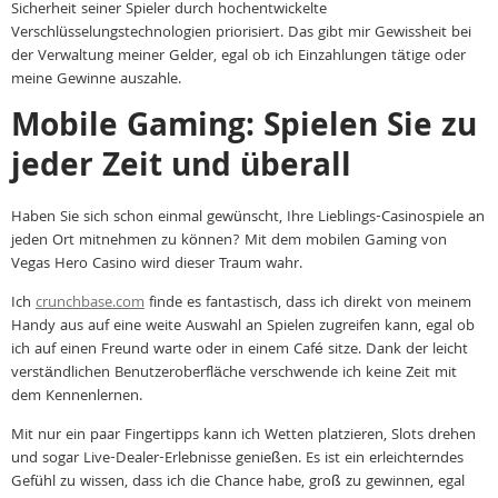
Sicherheit seiner Spieler durch hochentwickelte
Verschlüsselungstechnologien priorisiert. Das gibt mir Gewissheit bei
der Verwaltung meiner Gelder, egal ob ich Einzahlungen tätige oder
meine Gewinne auszahle.
Mobile Gaming: Spielen Sie zu
jeder Zeit und überall
Haben Sie sich schon einmal gewünscht, Ihre Lieblings-Casinospiele an
jeden Ort mitnehmen zu können? Mit dem mobilen Gaming von
Vegas Hero Casino wird dieser Traum wahr.
Ich
crunchbase.com
finde es fantastisch, dass ich direkt von meinem
Handy aus auf eine weite Auswahl an Spielen zugreifen kann, egal ob
ich auf einen Freund warte oder in einem Café sitze. Dank der leicht
verständlichen Benutzeroberfläche verschwende ich keine Zeit mit
dem Kennenlernen.
Mit nur ein paar Fingertipps kann ich Wetten platzieren, Slots drehen
und sogar Live-Dealer-Erlebnisse genießen. Es ist ein erleichterndes
Gefühl zu wissen, dass ich die Chance habe, groß zu gewinnen, egal