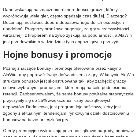
Dane wskazują na znaczenie różnorodności: gracze, którzy
wypróbowują wiele gier, często spędzają czas dłużej. Dlaczego?
Doceniają możliwość doboru dopasowanego do ich osobistych
upodobań. Prognozy branżowe sugerują, że gry w rzeczywistości
wirtualnej i z krupierem na żywo zyskują na popularności, a AlaWin
jest przodownikiem w dziedzinie tych angażujących przeżyć.
Hojne bonusy i promocje
Poznaj znaczące bonusy i promocje oferowane przez kasyno
AlaWin, aby poprawić Twoje doświadczenia z gry. W kasynie AlaWin
struktura bonusów jest skonstruowana tak, aby zachęcić graczy
celowo wybranymi promocjami, które mają na celu podniesienie
retencji. Zaobserwowałem, że same bonusy powitalne statystycznie
przyczyniły się do 35% zwiększenia liczby początkowych
depozytów. Dodatkowo, jest program lojalnościowy, który jest
zgodny z aktualnymi tendencjami rynkowymi dzięki dostosowaniu
bonusów na bazie przeszłości gry.
Oferty promocyjne wykraczają poza początkowe nagrody, ponieważ
dane sugerują, że wracający użytkownicy regularnie korzystają z