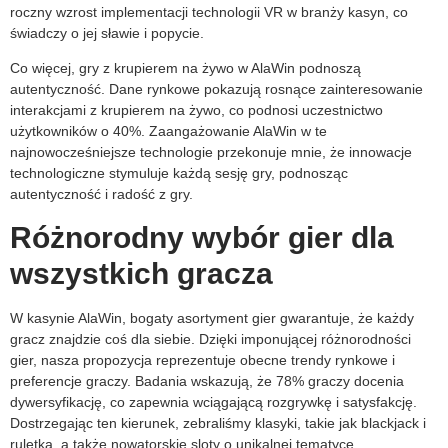
roczny wzrost implementacji technologii VR w branży kasyn, co
świadczy o jej sławie i popycie.
Co więcej, gry z krupierem na żywo w AlaWin podnoszą
autentyczność. Dane rynkowe pokazują rosnące zainteresowanie
interakcjami z krupierem na żywo, co podnosi uczestnictwo
użytkowników o 40%. Zaangażowanie AlaWin w te
najnowocześniejsze technologie przekonuje mnie, że innowacje
technologiczne stymuluje każdą sesję gry, podnosząc
autentyczność i radość z gry.
Różnorodny wybór gier dla
wszystkich gracza
W kasynie AlaWin, bogaty asortyment gier gwarantuje, że każdy
gracz znajdzie coś dla siebie. Dzięki imponującej różnorodności
gier, nasza propozycja reprezentuje obecne trendy rynkowe i
preferencje graczy. Badania wskazują, że 78% graczy docenia
dywersyfikację, co zapewnia wciągającą rozgrywkę i satysfakcję.
Dostrzegając ten kierunek, zebraliśmy klasyki, takie jak blackjack i
ruletka, a także nowatorskie sloty o unikalnej tematyce.