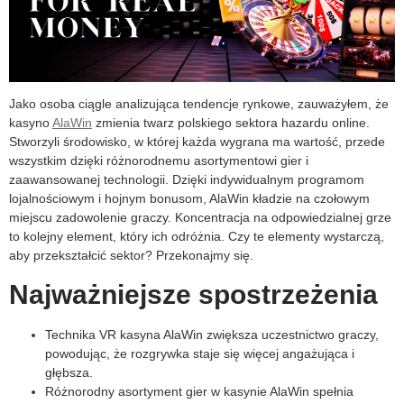
Jako osoba ciągle analizująca tendencje rynkowe, zauważyłem, że
kasyno
AlaWin
zmienia twarz polskiego sektora hazardu online.
Stworzyli środowisko, w której każda wygrana ma wartość, przede
wszystkim dzięki różnorodnemu asortymentowi gier i
zaawansowanej technologii. Dzięki indywidualnym programom
lojalnościowym i hojnym bonusom, AlaWin kładzie na czołowym
miejscu zadowolenie graczy. Koncentracja na odpowiedzialnej grze
to kolejny element, który ich odróżnia. Czy te elementy wystarczą,
aby przekształcić sektor? Przekonajmy się.
Najważniejsze spostrzeżenia
Technika VR kasyna AlaWin zwiększa uczestnictwo graczy,
powodując, że rozgrywka staje się więcej angażująca i
głębsza.
Różnorodny asortyment gier w kasynie AlaWin spełnia