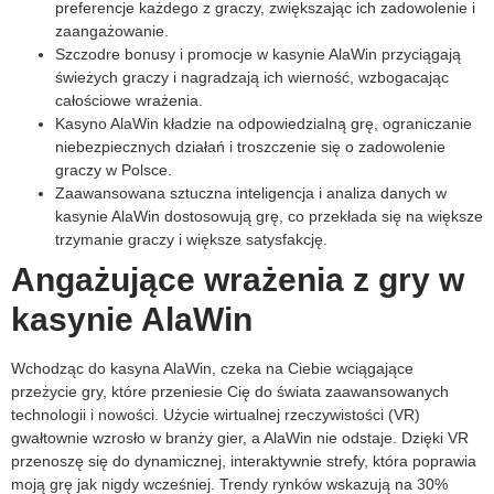
preferencje każdego z graczy, zwiększając ich zadowolenie i
zaangażowanie.
Szczodre bonusy i promocje w kasynie AlaWin przyciągają
świeżych graczy i nagradzają ich wierność, wzbogacając
całościowe wrażenia.
Kasyno AlaWin kładzie na odpowiedzialną grę, ograniczanie
niebezpiecznych działań i troszczenie się o zadowolenie
graczy w Polsce.
Zaawansowana sztuczna inteligencja i analiza danych w
kasynie AlaWin dostosowują grę, co przekłada się na większe
trzymanie graczy i większe satysfakcję.
Angażujące wrażenia z gry w
kasynie AlaWin
Wchodząc do kasyna AlaWin, czeka na Ciebie wciągające
przeżycie gry, które przeniesie Cię do świata zaawansowanych
technologii i nowości. Użycie wirtualnej rzeczywistości (VR)
gwałtownie wzrosło w branży gier, a AlaWin nie odstaje. Dzięki VR
przenoszę się do dynamicznej, interaktywnie strefy, która poprawia
moją grę jak nigdy wcześniej. Trendy rynków wskazują na 30%