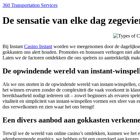
Skip
360 Transportation Services
to
content
De sensatie van elke dag zegevi
Bij Instant
Casino Instant
worden we meegenomen door de dagelijkse spa
gokkasten ons alert houden. Promoties en bonussen verhogen niet all
Laten we de factoren ontdekken die ons spelreis zo aantrekkelijk mak
De opwindende wereld van instant-winspel
Als we ons storten in de opwindende wereld van instant-winspellen,
het winnen ervaren zonder de complexiteit die vaak voorkomt in klassi
bereikbaarheid nodigt iedereen uit – zowel beginners als ervaren spel
vitaliteit en simpliciteit van instant-winspellen vormen een sfeer va
dus verwelkomen en zien waar het ons brengt!
Een divers aanbod aan gokkasten verkenn
Terwijl we de wereld van online casino’s ontdekken, kunnen we het e
adembenemende graphics, we hebben echt een overvloed aan keuzes. El