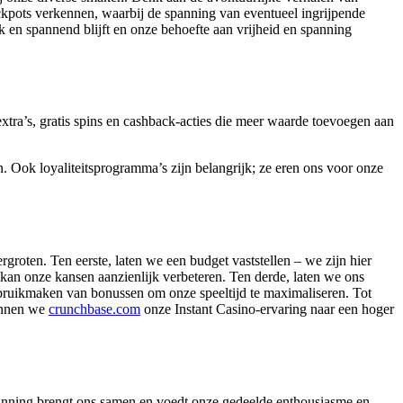
ckpots verkennen, waarbij de spanning van eventueel ingrijpende
k en spannend blijft en onze behoefte aan vrijheid en spanning
extra’s, gratis spins en cashback-acties die meer waarde toevoegen aan
. Ook loyaliteitsprogramma’s zijn belangrijk; ze eren ons voor onze
rgroten. Ten eerste, laten we een budget vaststellen – we zijn hier
kan onze kansen aanzienlijk verbeteren. Ten derde, laten we ons
ruikmaken van bonussen om onze speeltijd te maximaliseren. Tot
kunnen we
crunchbase.com
onze Instant Casino-ervaring naar een hoger
panning brengt ons samen en voedt onze gedeelde enthousiasme en