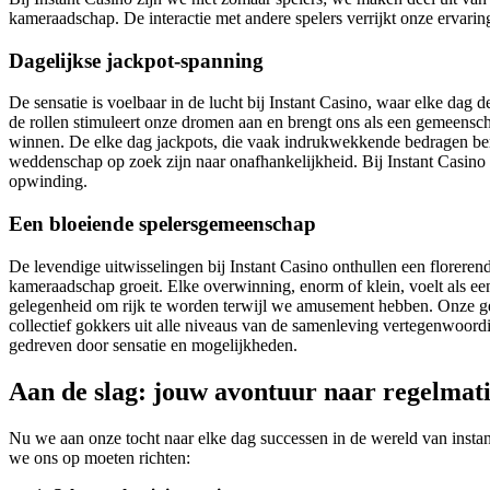
kameraadschap. De interactie met andere spelers verrijkt onze ervari
Dagelijkse jackpot-spanning
De sensatie is voelbaar in de lucht bij Instant Casino, waar elke dag
de rollen stimuleert onze dromen aan en brengt ons als een gemeensc
winnen. De elke dag jackpots, die vaak indrukwekkende bedragen berei
weddenschap op zoek zijn naar onafhankelijkheid. Bij Instant Casino
opwinding.
Een bloeiende spelersgemeenschap
De levendige uitwisselingen bij Instant Casino onthullen een florere
kameraadschap groeit. Elke overwinning, enorm of klein, voelt als een
gelegenheid om rijk te worden terwijl we amusement hebben. Onze ges
collectief gokkers uit alle niveaus van de samenleving vertegenwoord
gedreven door sensatie en mogelijkheden.
Aan de slag: jouw avontuur naar regelmati
Nu we aan onze tocht naar elke dag successen in de wereld van instan
we ons op moeten richten: