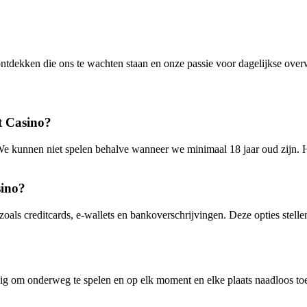
 ontdekken die ons te wachten staan en onze passie voor dagelijkse ov
nt Casino?
. We kunnen niet spelen behalve wanneer we minimaal 18 jaar oud zijn. 
sino?
als creditcards, e-wallets en bankoverschrijvingen. Deze opties stellen
dig om onderweg te spelen en op elk moment en elke plaats naadloos to