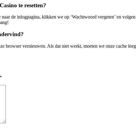
asino te resetten?
naar de inlogpagina, klikken we op ‘Wachtwoord vergeten’ en volgen we
gang!
ondervind?
ze browser vernieuwen. Als dat niet werkt, moeten we onze cache leeg
*