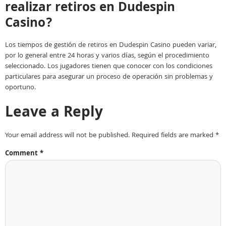
realizar retiros en Dudespin
Casino?
Los tiempos de gestión de retiros en Dudespin Casino pueden variar,
por lo general entre 24 horas y varios días, según el procedimiento
seleccionado. Los jugadores tienen que conocer con los condiciones
particulares para asegurar un proceso de operación sin problemas y
oportuno.
Leave a Reply
Your email address will not be published.
Required fields are marked
*
Comment
*