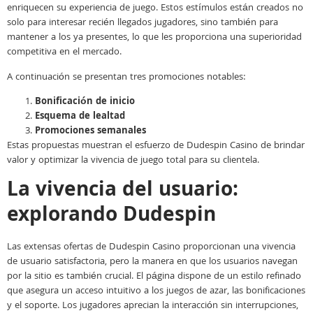
enriquecen su experiencia de juego. Estos estímulos están creados no
solo para interesar recién llegados jugadores, sino también para
mantener a los ya presentes, lo que les proporciona una superioridad
competitiva en el mercado.
A continuación se presentan tres promociones notables:
Bonificación de inicio
Esquema de lealtad
Promociones semanales
Estas propuestas muestran el esfuerzo de Dudespin Casino de brindar
valor y optimizar la vivencia de juego total para su clientela.
La vivencia del usuario:
explorando Dudespin
Las extensas ofertas de Dudespin Casino proporcionan una vivencia
de usuario satisfactoria, pero la manera en que los usuarios navegan
por la sitio es también crucial. El página dispone de un estilo refinado
que asegura un acceso intuitivo a los juegos de azar, las bonificaciones
y el soporte. Los jugadores aprecian la interacción sin interrupciones,