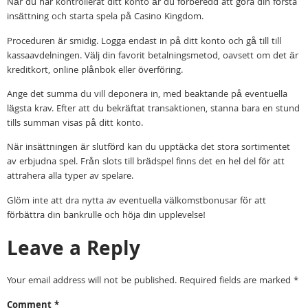
När du har kontrollerat ditt konto är du förberedd att göra din första
insättning och starta spela på Casino Kingdom.
Proceduren är smidig. Logga endast in på ditt konto och gå till till
kassaavdelningen. Välj din favorit betalningsmetod, oavsett om det är
kreditkort, online plånbok eller överföring.
Ange det summa du vill deponera in, med beaktande på eventuella
lägsta krav. Efter att du bekräftat transaktionen, stanna bara en stund
tills summan visas på ditt konto.
När insättningen är slutförd kan du upptäcka det stora sortimentet
av erbjudna spel. Från slots till brädspel finns det en hel del för att
attrahera alla typer av spelare.
Glöm inte att dra nytta av eventuella välkomstbonusar för att
förbättra din bankrulle och höja din upplevelse!
Leave a Reply
Your email address will not be published.
Required fields are marked
*
Comment
*