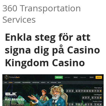
360 Transportation
Services
Enkla steg för att
signa dig på Casino
Kingdom Casino