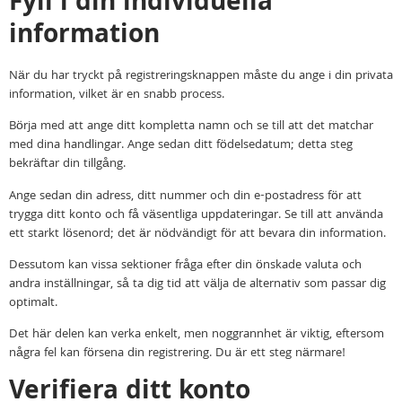
Fyll i din individuella
information
När du har tryckt på registreringsknappen måste du ange i din privata
information, vilket är en snabb process.
Börja med att ange ditt kompletta namn och se till att det matchar
med dina handlingar. Ange sedan ditt födelsedatum; detta steg
bekräftar din tillgång.
Ange sedan din adress, ditt nummer och din e-postadress för att
trygga ditt konto och få väsentliga uppdateringar. Se till att använda
ett starkt lösenord; det är nödvändigt för att bevara din information.
Dessutom kan vissa sektioner fråga efter din önskade valuta och
andra inställningar, så ta dig tid att välja de alternativ som passar dig
optimalt.
Det här delen kan verka enkelt, men noggrannhet är viktig, eftersom
några fel kan försena din registrering. Du är ett steg närmare!
Verifiera ditt konto