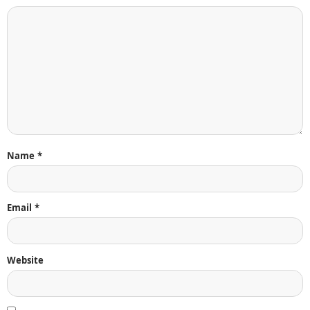
Name
*
Email
*
Website