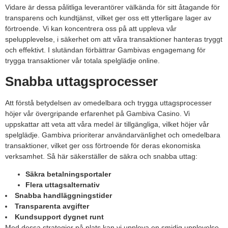
Vidare är dessa pålitliga leverantörer välkända för sitt åtagande för
transparens och kundtjänst, vilket ger oss ett ytterligare lager av
förtroende. Vi kan koncentrera oss på att uppleva vår
spelupplevelse, i säkerhet om att våra transaktioner hanteras tryggt
och effektivt. I slutändan förbättrar Gambivas engagemang för
trygga transaktioner vår totala spelglädje online.
Snabba uttagsprocesser
Att förstå betydelsen av omedelbara och trygga uttagsprocesser
höjer vår övergripande erfarenhet på Gambiva Casino. Vi
uppskattar att veta att våra medel är tillgängliga, vilket höjer vår
spelglädje. Gambiva prioriterar användarvänlighet och omedelbara
transaktioner, vilket ger oss förtroende för deras ekonomiska
verksamhet. Så här säkerställer de säkra och snabba uttag:
Säkra betalningsportaler
Flera uttagsalternativ
Snabba handläggningstider
Transparenta avgifter
Kundsupport dygnet runt
Med dessa strategier på plats kan vi uppleva en smidig upplevelse,