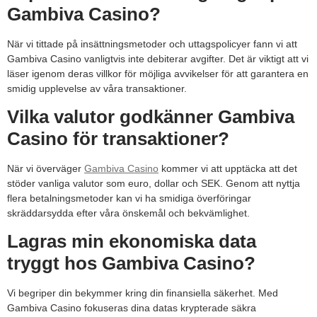
Gambiva Casino?
När vi tittade på insättningsmetoder och uttagspolicyer fann vi att
Gambiva Casino vanligtvis inte debiterar avgifter. Det är viktigt att vi
läser igenom deras villkor för möjliga avvikelser för att garantera en
smidig upplevelse av våra transaktioner.
Vilka valutor godkänner Gambiva
Casino för transaktioner?
När vi överväger
Gambiva Casino
kommer vi att upptäcka att det
stöder vanliga valutor som euro, dollar och SEK. Genom att nyttja
flera betalningsmetoder kan vi ha smidiga överföringar
skräddarsydda efter våra önskemål och bekvämlighet.
Lagras min ekonomiska data
tryggt hos Gambiva Casino?
Vi begriper din bekymmer kring din finansiella säkerhet. Med
Gambiva Casino fokuseras dina datas krypterade säkra