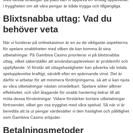
i tryggheten om att våra pengar är både trygga och tillgängliga.
Blixtsnabba uttag: Vad du
behöver veta
När vi funderar på onlinekasinon är en av de viktigaste aspekterna
för spelare snabbheten med vilken de kan komma åt sina
utbetalningar. På Gambiva Casino prioriterar vi på blixtsnabba
uttag, vilket säkerställer att användarupplevelsen är problemfri och
uppfyllande. Vi förstår att uttagshastigheter kan påverka vår totala
spelupplevelse kraftigt, särskilt efter en spännande vinst. Det är
därför vi arbetar för att minimera fördröjningarna, så att vi kan njuta
av våra utbetalningar nästan omedelbart. Spelare söker alltmer
effektivitet, och vårt åtagande för snabb hantering bidrar till att
möta dessa förväntningar. Vidare förstärker kortare utbetalningar
förtroendet, vilket ger oss trygghet med våra spelval. Så när vi är
beredda att ta ut pengar värdesätter vi den hastighet och pålitlighet
som Gambiva Casino erbjuder.
Betalningsmetoder