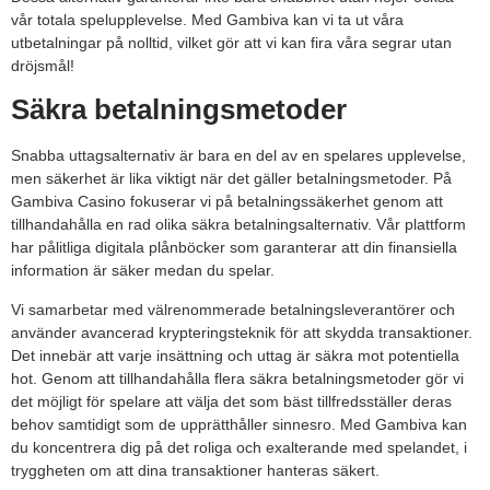
vår totala spelupplevelse. Med Gambiva kan vi ta ut våra
utbetalningar på nolltid, vilket gör att vi kan fira våra segrar utan
dröjsmål!
Säkra betalningsmetoder
Snabba uttagsalternativ är bara en del av en spelares upplevelse,
men säkerhet är lika viktigt när det gäller betalningsmetoder. På
Gambiva Casino fokuserar vi på betalningssäkerhet genom att
tillhandahålla en rad olika säkra betalningsalternativ. Vår plattform
har pålitliga digitala plånböcker som garanterar att din finansiella
information är säker medan du spelar.
Vi samarbetar med välrenommerade betalningsleverantörer och
använder avancerad krypteringsteknik för att skydda transaktioner.
Det innebär att varje insättning och uttag är säkra mot potentiella
hot. Genom att tillhandahålla flera säkra betalningsmetoder gör vi
det möjligt för spelare att välja det som bäst tillfredsställer deras
behov samtidigt som de upprätthåller sinnesro. Med Gambiva kan
du koncentrera dig på det roliga och exalterande med spelandet, i
tryggheten om att dina transaktioner hanteras säkert.