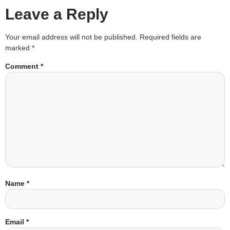
Leave a Reply
Your email address will not be published.
Required fields are
marked
*
Comment
*
Name
*
Email
*