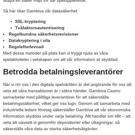
skapa en säker miljö för vår spelupplevelse.
Så här ökar Gambiva vår datasäkerhet:
SSL-kryptering
Tvåfaktorsautentisering
Regelbundna säkerhetsrevisioner
Datakryptering i vila
Regelefterlevnad
Med dessa metoder på plats kan vi tryggt njuta av våra
spelaktiviteter i vetskapen om att vår information är skyddad.
Betrodda betalningsleverantörer
När vi rör oss i den digitala spelvärlden är det avgörande för oss att
veta att våra transaktioner är i säkra händer. Gambiva Casino
samarbetar med pålitliga leverantörer för att säkerställa
betalningssäkerhet, vilket ger oss lugn. Genom att samarbeta med
industriella ledare företag säkerställer Gambiva att vår ekonomiska
information skyddas under varje betalning. Allt handlar om tillit – att
veta att oavsett vi genomför depositioner eller uttagningar, så
säkerställs våra data av starka säkerhetsåtgärder.