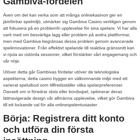
Gambiva-fördelen
Även om det kan verka som att många onlinekasinon ger en
jämförbar spelmiljö, utmärker sig Gambiva Casino verkligen genom
att fokusera på en problemfri upplevelse för sina spelare. Vi har alla
varit med om besvärliga lagg eller problem på andra plattformar,
men med Gambiva begränsas dessa problem genom avancerade
spelinnovationer. Från effektivt spelande till reaktiva gränssnitt kan
vi njuta av ostörda sessioner, vilket förstärker vårt engagemang och
vår nöje.
Utöver detta går Gambivas fördelar utöver de teknologiska
aspekterna; detta casino bygger en välkomnande miljö med ett
varierat spelutbud som tillfredsställer olika spelarpreferenser.
Oavsett om vi föredrar slots eller bordsspel, optimerar deras
lättnavigerade design vår allmänna upplevelse, vilket gör Gambiva
till ett lockande val för alla onlinespelentusiaster.
Börja: Registrera ditt konto
och utföra din första