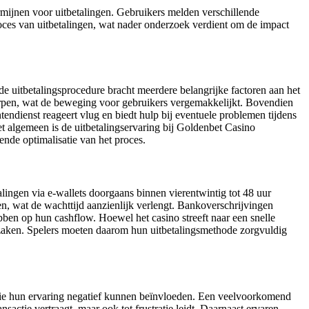
termijnen voor uitbetalingen. Gebruikers melden verschillende
oces van uitbetalingen, wat nader onderzoek verdient om de impact
 de uitbetalingsprocedure bracht meerdere belangrijke factoren aan het
ntworpen, wat de beweging voor gebruikers vergemakkelijkt. Bovendien
endienst reageert vlug en biedt hulp bij eventuele problemen tijdens
het algemeen is de uitbetalingservaring bij Goldenbet Casino
ende optimalisatie van het proces.
lingen via e-wallets doorgaans binnen vierentwintig tot 48 uur
n, wat de wachttijd aanzienlijk verlengt. Bankoverschrijvingen
ebben op hun cashflow. Hoewel het casino streeft naar een snelle
orzaken. Spelers moeten daarom hun uitbetalingsmethode zorgvuldig
 die hun ervaring negatief kunnen beïnvloeden. Een veelvoorkomend
sactie vertraagt, maar ook tot frustratie leidt. Daarnaast ervaren