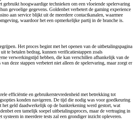
 Het gebruikt hoogwaardige technieken om een vloeiende spelervaring
er hun gevoelige gegevens. Goldenbet verbetert de gaming experience
no aan service blijkt uit de meerdere contactkanalen, waarmee
geving, waardoor het een opmerkelijke partij in de branche is.
egrijpen. Het proces begint met het openen van de uitbetalingspagina
uit te betalen bedrag, kunnen verificatiestappen zoals
terne verwerkingstijd hebben, die kan verschillen afhankelijk van de
n deze stappen verbetert niet alleen de spelervaring, maar zorgt er
rele efficiëntie en gebruikerstevredenheid met betrekking tot
lingsopties konden navigeren. De tijd die nodig was voor goedkeuring
at het geld daadwerkelijk op de bankrekening werd gestort, wat
nbet een tamelijk soepel uitbetalingsproces, maar de vertraging in
 systeem in meerdere tests zal een grondiger inzicht opleveren.