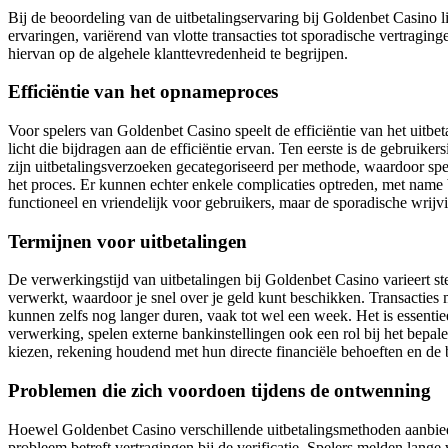
Bij de beoordeling van de uitbetalingservaring bij Goldenbet Casino li
ervaringen, variërend van vlotte transacties tot sporadische vertrag
hiervan op de algehele klanttevredenheid te begrijpen.
Efficiëntie van het opnameproces
Voor spelers van Goldenbet Casino speelt de efficiëntie van het uitbet
licht die bijdragen aan de efficiëntie ervan. Ten eerste is de gebruik
zijn uitbetalingsverzoeken gecategoriseerd per methode, waardoor spe
het proces. Er kunnen echter enkele complicaties optreden, met name bi
functioneel en vriendelijk voor gebruikers, maar de sporadische wrijvi
Termijnen voor uitbetalingen
De verwerkingstijd van uitbetalingen bij Goldenbet Casino varieert st
verwerkt, waardoor je snel over je geld kunt beschikken. Transacties
kunnen zelfs nog langer duren, vaak tot wel een week. Het is essentie
verwerking, spelen externe bankinstellingen ook een rol bij het bep
kiezen, rekening houdend met hun directe financiële behoeften en de 
Problemen die zich voordoen tijdens de ontwenning
Hoewel Goldenbet Casino verschillende uitbetalingsmethoden aanbied
probleem betreft vertragingen bij de verificatie. Spelers melden lange