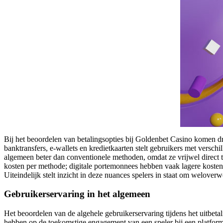
Bij het beoordelen van betalingsopties bij Goldenbet Casino komen d
banktransfers, e-wallets en kredietkaarten stelt gebruikers met versc
algemeen beter dan conventionele methoden, omdat ze vrijwel direct t
kosten per methode; digitale portemonnees hebben vaak lagere kosten
Uiteindelijk stelt inzicht in deze nuances spelers in staat om welov
Gebruikerservaring in het algemeen
Het beoordelen van de algehele gebruikerservaring tijdens het uitbeta
hebben op de toekomstige engagement van een speler bij een platform