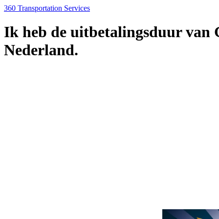
Skip
360 Transportation Services
to
content
Ik heb de uitbetalingsduur van 
Nederland.