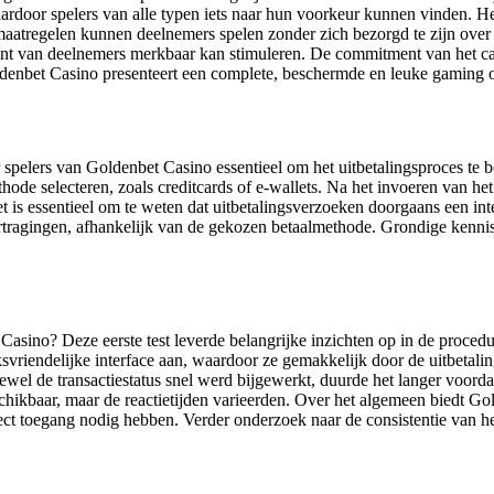
 waardoor spelers van alle typen iets naar hun voorkeur kunnen vinden.
gsmaatregelen kunnen deelnemers spelen zonder zich bezorgd te zijn ov
t van deelnemers merkbaar kan stimuleren. De commitment van het casi
enbet Casino presenteert een complete, beschermde en leuke gaming om
 spelers van Goldenbet Casino essentieel om het uitbetalingsproces te b
de selecteren, zoals creditcards of e-wallets. Na het invoeren van het 
et is essentieel om te weten dat uitbetalingsverzoeken doorgaans een in
agingen, afhankelijk van de gekozen betaalmethode. Grondige kennis va
Casino? Deze eerste test leverde belangrijke inzichten op in de procedu
ruiksvriendelijke interface aan, waardoor ze gemakkelijk door de uitbeta
ewel de transactiestatus snel werd bijgewerkt, duurde het langer voord
kbaar, maar de reactietijden varieerden. Over het algemeen biedt Golde
ct toegang nodig hebben. Verder onderzoek naar de consistentie van het