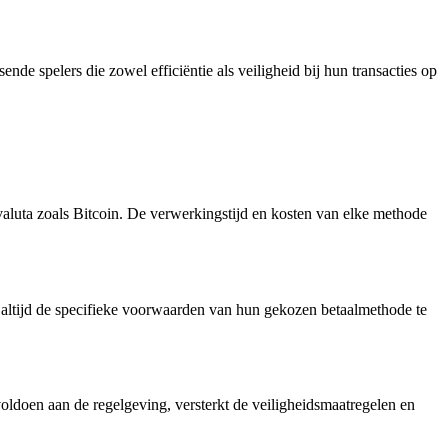
de spelers die zowel efficiëntie als veiligheid bij hun transacties op
valuta zoals Bitcoin. De verwerkingstijd en kosten van elke methode
r altijd de specifieke voorwaarden van hun gekozen betaalmethode te
voldoen aan de regelgeving, versterkt de veiligheidsmaatregelen en