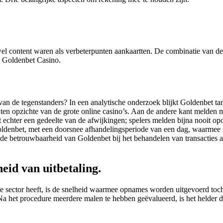
wel content waren als verbeterpunten aankaartten. De combinatie van de
n Goldenbet Casino.
an de tegenstanders? In een analytische onderzoek blijkt Goldenbet tame
ten opzichte van de grote online casino’s. Aan de andere kant melden m
 echter een gedeelte van de afwijkingen; spelers melden bijna nooit op
j Goldenbet, met een doorsnee afhandelingsperiode van een dag, waarmee
et de betrouwbaarheid van Goldenbet bij het behandelen van transacties
eid van uitbetaling.
n de sector heeft, is de snelheid waarmee opnames worden uitgevoerd 
 Na het procedure meerdere malen te hebben geëvalueerd, is het helder 