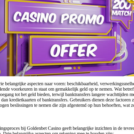
rie belangrijke aspecten naar voren: beschikbaarheid, verwerkingssnel
hillende voorkeuren in staat om gemakkelijk geld op te nemen. Wat betre
oegang tot het geld bieden, terwijl banktransfers langere wachttijden 
 dan kredietkaarten of banktransfers. Gebruikers dienen deze factoren
erwogen beslissingen te nemen die zijn afgestemd op hun behoeften, wat
lingsproces bij Goldenbet Casino geeft belangrijke inzichten in de tev
. Drie belangrijke aspecten om rekening mee te houden zijn: