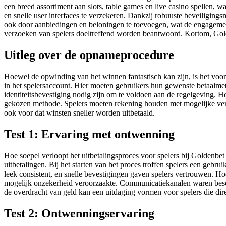
een breed assortiment aan slots, table games en live casino spellen,
en snelle user interfaces te verzekeren. Dankzij robuuste beveiligin
ook door aanbiedingen en beloningen te toevoegen, wat de engagemen
verzoeken van spelers doeltreffend worden beantwoord. Kortom, Gold
Uitleg over de opnameprocedure
Hoewel de opwinding van het winnen fantastisch kan zijn, is het voor
in het spelersaccount. Hier moeten gebruikers hun gewenste betaalmetho
identiteitsbevestiging nodig zijn om te voldoen aan de regelgeving. H
gekozen methode. Spelers moeten rekening houden met mogelijke vertr
ook voor dat winsten sneller worden uitbetaald.
Test 1: Ervaring met ontwenning
Hoe soepel verloopt het uitbetalingsproces voor spelers bij Goldenbet 
uitbetalingen. Bij het starten van het proces troffen spelers een geb
leek consistent, en snelle bevestigingen gaven spelers vertrouwen. Ho
mogelijk onzekerheid veroorzaakte. Communicatiekanalen waren beschi
de overdracht van geld kan een uitdaging vormen voor spelers die dire
Test 2: Ontwenningservaring