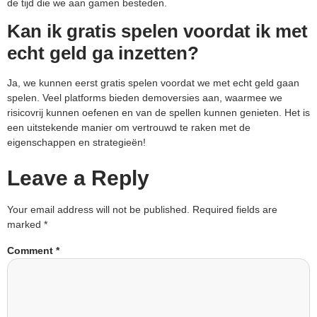
de tijd die we aan gamen besteden.
Kan ik gratis spelen voordat ik met
echt geld ga inzetten?
Ja, we kunnen eerst gratis spelen voordat we met echt geld gaan
spelen. Veel platforms bieden demoversies aan, waarmee we
risicovrij kunnen oefenen en van de spellen kunnen genieten. Het is
een uitstekende manier om vertrouwd te raken met de
eigenschappen en strategieën!
Leave a Reply
Your email address will not be published.
Required fields are
marked
*
Comment
*