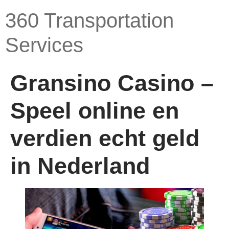
360 Transportation
Services
Gransino Casino –
Speel online en
verdien echt geld
in Nederland