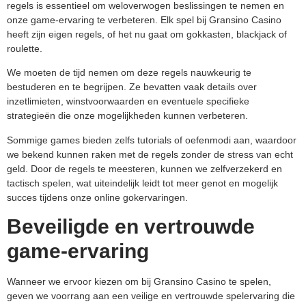
regels is essentieel om weloverwogen beslissingen te nemen en
onze game-ervaring te verbeteren. Elk spel bij Gransino Casino
heeft zijn eigen regels, of het nu gaat om gokkasten, blackjack of
roulette.
We moeten de tijd nemen om deze regels nauwkeurig te
bestuderen en te begrijpen. Ze bevatten vaak details over
inzetlimieten, winstvoorwaarden en eventuele specifieke
strategieën die onze mogelijkheden kunnen verbeteren.
Sommige games bieden zelfs tutorials of oefenmodi aan, waardoor
we bekend kunnen raken met de regels zonder de stress van echt
geld. Door de regels te meesteren, kunnen we zelfverzekerd en
tactisch spelen, wat uiteindelijk leidt tot meer genot en mogelijk
succes tijdens onze online gokervaringen.
Beveiligde en vertrouwde
game-ervaring
Wanneer we ervoor kiezen om bij Gransino Casino te spelen,
geven we voorrang aan een veilige en vertrouwde spelervaring die