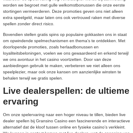
worden we begroet met gulle welkomstbonussen die onze eerste
stortingen vermeerderen. Deze promoties geven ons niet alleen
extra speelgeld, maar laten ons ook vertrouwd raken met diverse
spellen zonder direct risico.
Bovendien stellen gratis spins op populaire gokkasten ons in staat
om opwindende spelmechanismen en thema’s te ontdekken. Met
doorlopende promoties, zoals herlaadbonussen en
loyaliteitsbeloningen, voelen we ons gewaardeerd en erkend terwijl
we ons avontuur in het casino voortzetten. Door van deze
aanbiedingen gebruik te maken, verbeteren we niet alleen ons
speelplezier, maar ook onze kansen om aanzienlijke winsten te
behalen terwijl we gratis spelen.
Live dealerspellen: de ultieme
ervaring
Om onze spelervaring naar een hoger niveau te tillen, bieden live
dealer spellen bij Gransino Casino een fascinerende en interactieve
alternatief dat de kloof tussen online en fysieke casino’s verkleint.