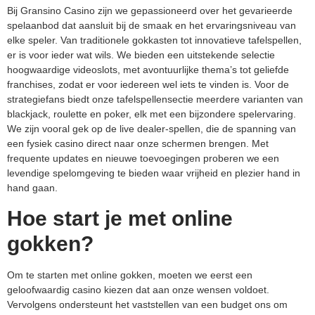
Bij Gransino Casino zijn we gepassioneerd over het gevarieerde
spelaanbod dat aansluit bij de smaak en het ervaringsniveau van
elke speler. Van traditionele gokkasten tot innovatieve tafelspellen,
er is voor ieder wat wils. We bieden een uitstekende selectie
hoogwaardige videoslots, met avontuurlijke thema’s tot geliefde
franchises, zodat er voor iedereen wel iets te vinden is. Voor de
strategiefans biedt onze tafelspellensectie meerdere varianten van
blackjack, roulette en poker, elk met een bijzondere spelervaring.
We zijn vooral gek op de live dealer-spellen, die de spanning van
een fysiek casino direct naar onze schermen brengen. Met
frequente updates en nieuwe toevoegingen proberen we een
levendige spelomgeving te bieden waar vrijheid en plezier hand in
hand gaan.
Hoe start je met online
gokken?
Om te starten met online gokken, moeten we eerst een
geloofwaardig casino kiezen dat aan onze wensen voldoet.
Vervolgens ondersteunt het vaststellen van een budget ons om