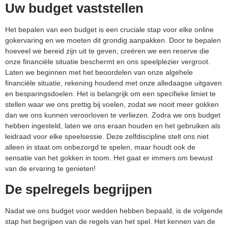
Uw budget vaststellen
Het bepalen van een budget is een cruciale stap voor elke online
gokervaring en we moeten dit grondig aanpakken. Door te bepalen
hoeveel we bereid zijn uit te geven, creëren we een reserve die
onze financiële situatie beschermt en ons speelplezier vergroot.
Laten we beginnen met het beoordelen van onze algehele
financiële situatie, rekening houdend met onze alledaagse uitgaven
en besparingsdoelen. Het is belangrijk om een specifieke limiet te
stellen waar we ons prettig bij voelen, zodat we nooit meer gokken
dan we ons kunnen veroorloven te verliezen. Zodra we ons budget
hebben ingesteld, laten we ons eraan houden en het gebruiken als
leidraad voor elke speelsessie. Deze zelfdiscipline stelt ons niet
alleen in staat om onbezorgd te spelen, maar houdt ook de
sensatie van het gokken in toom. Het gaat er immers om bewust
van de ervaring te genieten!
De spelregels begrijpen
Nadat we ons budget voor wedden hebben bepaald, is de volgende
stap het begrijpen van de regels van het spel. Het kennen van de