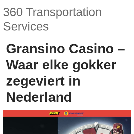
360 Transportation
Services
Gransino Casino –
Waar elke gokker
zegeviert in
Nederland