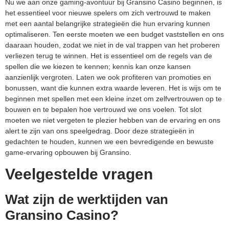
Nu we aan onze gaming-avontuur bij Gransino Casino beginnen, is
het essentieel voor nieuwe spelers om zich vertrouwd te maken
met een aantal belangrijke strategieën die hun ervaring kunnen
optimaliseren. Ten eerste moeten we een budget vaststellen en ons
daaraan houden, zodat we niet in de val trappen van het proberen
verliezen terug te winnen. Het is essentieel om de regels van de
spellen die we kiezen te kennen; kennis kan onze kansen
aanzienlijk vergroten. Laten we ook profiteren van promoties en
bonussen, want die kunnen extra waarde leveren. Het is wijs om te
beginnen met spellen met een kleine inzet om zelfvertrouwen op te
bouwen en te bepalen hoe vertrouwd we ons voelen. Tot slot
moeten we niet vergeten te plezier hebben van de ervaring en ons
alert te zijn van ons speelgedrag. Door deze strategieën in
gedachten te houden, kunnen we een bevredigende en bewuste
game-ervaring opbouwen bij Gransino.
Veelgestelde vragen
Wat zijn de werktijden van
Gransino Casino?