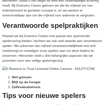
behoeften, zodat u van begin tot eind een onberispelijke ervaring
heeft. Bij Gransino Casino geloven we dat de vrijheid om van
entertainment te genieten cruciaal is, en we werken er
onvermoeibaar aan om die vrijheid voor iedereen te vergroten.
Verantwoorde spelpraktijken
Hoewel we bij Gransino Casino met passie een spannende
spelervaring bieden, hechten we ook veel waarde aan verantwoord
spelen. We erkennen dat vrijheid verantwoordelijkheid met zich
meebrengt en moedigen onze spelers aan om deze balans te
omarmen. Hieronder vindt u drie belangrijke aspecten die we
promoten voor een veilige spelomgeving:
Stel grenzen
Blijf op de hoogte
Zelfevaluatietools
Tips voor nieuwe spelers