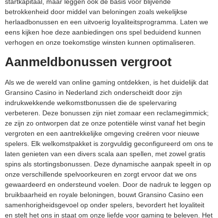
startkapitaal, maar leggen ook de basis voor blijvende
betrokkenheid door middel van beloningen zoals wekelijkse
herlaadbonussen en een uitvoerig loyaliteitsprogramma. Laten we
eens kijken hoe deze aanbiedingen ons spel beduidend kunnen
verhogen en onze toekomstige winsten kunnen optimaliseren.
Aanmeldbonussen vergroot
Als we de wereld van online gaming ontdekken, is het duidelijk dat
Gransino Casino in Nederland zich onderscheidt door zijn
indrukwekkende welkomstbonussen die de spelervaring
verbeteren. Deze bonussen zijn niet zomaar een reclamegimmick;
ze zijn zo ontworpen dat ze onze potentiële winst vanaf het begin
vergroten en een aantrekkelijke omgeving creëren voor nieuwe
spelers. Elk welkomstpakket is zorgvuldig geconfigureerd om ons te
laten genieten van een divers scala aan spellen, met zowel gratis
spins als stortingsbonussen. Deze dynamische aanpak speelt in op
onze verschillende spelvoorkeuren en zorgt ervoor dat we ons
gewaardeerd en ondersteund voelen. Door de nadruk te leggen op
bruikbaarheid en royale beloningen, bouwt Gransino Casino een
samenhorigheidsgevoel op onder spelers, bevordert het loyaliteit
en stelt het ons in staat om onze liefde voor gaming te beleven. Het