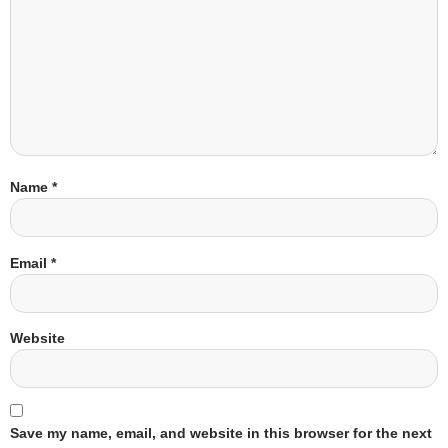
Name
*
Email
*
Website
Save my name, email, and website in this browser for the next