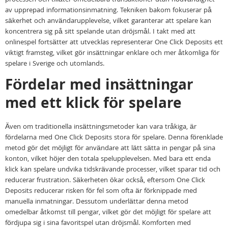
processen och tillåter omedelbara transaktioner utan nödvändighet
av upprepad informationsinmatning. Tekniken bakom fokuserar på
säkerhet och användarupplevelse, vilket garanterar att spelare kan
koncentrera sig på sitt spelande utan dröjsmål. I takt med att
onlinespel fortsätter att utvecklas representerar One Click Deposits ett
viktigt framsteg, vilket gör insättningar enklare och mer åtkomliga för
spelare i Sverige och utomlands.
Fördelar med insättningar
med ett klick för spelare
Även om traditionella insättningsmetoder kan vara tråkiga, är
fördelarna med One Click Deposits stora för spelare. Denna förenklade
metod gör det möjligt för användare att lätt sätta in pengar på sina
konton, vilket höjer den totala spelupplevelsen. Med bara ett enda
klick kan spelare undvika tidskrävande processer, vilket sparar tid och
reducerar frustration. Säkerheten ökar också, eftersom One Click
Deposits reducerar risken för fel som ofta är förknippade med
manuella inmatningar. Dessutom underlättar denna metod
omedelbar åtkomst till pengar, vilket gör det möjligt för spelare att
fördjupa sig i sina favoritspel utan dröjsmål. Komforten med