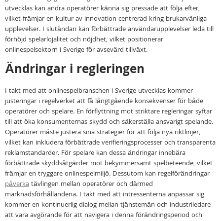
utvecklas kan andra operatörer känna sig pressade att följa efter,
vilket främjar en kultur av innovation centrerad kring brukarvänliga
upplevelser. I slutändan kan förbättrade användarupplevelser leda till
förhöjd spelarlojalitet och nöjdhet, vilket positionerar
onlinespelsektorn i Sverige för avsevärd tillväxt.
Ändringar i regleringen
I takt med att onlinespelbranschen i Sverige utvecklas kommer
justeringar i regelverket att få långtgående konsekvenser för både
operatörer och spelare. En förflyttning mot striktare regleringar syftar
till att öka konsumenternas skydd och säkerställa ansvarigt spelande.
Operatörer måste justera sina strategier för att följa nya riktlinjer,
vilket kan inkludera förbättrade verifieringsprocesser och transparenta
reklamstandarder. För spelare kan dessa ändringar innebära
förbättrade skyddsåtgärder mot bekymmersamt spelbeteende, vilket
främjar en tryggare onlinespelmiljö. Dessutom kan regelförändringar
påverka
tävlingen mellan operatörer och därmed
marknadsförhållandena. I takt med att intressenterna anpassar sig
kommer en kontinuerlig dialog mellan tjänstemän och industriledare
att vara avgörande för att navigera i denna förändringsperiod och