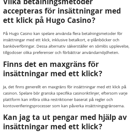
Vilka betalningsmetoder
accepteras för insättningar med
ett klick på Hugo Casino?
På Hugo Casino kan spelare använda flera betalningsmetoder för
insättningar med ett klick, inklusive betalkort, e-plånböcker och
banköverföringar. Dessa alternativ säkerställer en sömlös upplevelse,
tillgodoser olika preferenser och förbättrar användarnöjdheten.
Finns det en maxgräns för
insättningar med ett klick?
Ja, det finns generellt en maxgräns för insättningar med ett klick på
casinon. Spelare bör granska specifika casinoriktlinjer, eftersom varje
plattform kan införa olika restriktioner baserat på regler och
kontoverifieringsprocesser som kan påverka insättningsgränserna.
Kan jag ta ut pengar med hjälp av
insättningar med ett klick?