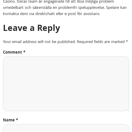
Casino. Deras team är engagerade till att lösa möjliga problem
omedelbart och säkerställa en problemfri spelupplevelse. Spelare kan
kontakta dem via direktchatt eller e-post för assistans.
Leave a Reply
Your email address will not be published.
Required fields are marked
*
Comment
*
Name
*