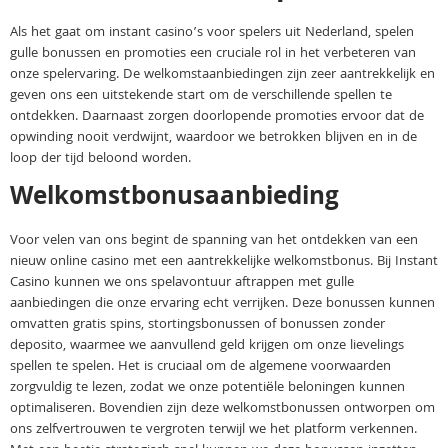
Als het gaat om instant casino’s voor spelers uit Nederland, spelen
gulle bonussen en promoties een cruciale rol in het verbeteren van
onze spelervaring. De welkomstaanbiedingen zijn zeer aantrekkelijk en
geven ons een uitstekende start om de verschillende spellen te
ontdekken. Daarnaast zorgen doorlopende promoties ervoor dat de
opwinding nooit verdwijnt, waardoor we betrokken blijven en in de
loop der tijd beloond worden.
Welkomstbonusaanbieding
Voor velen van ons begint de spanning van het ontdekken van een
nieuw online casino met een aantrekkelijke welkomstbonus. Bij Instant
Casino kunnen we ons spelavontuur aftrappen met gulle
aanbiedingen die onze ervaring echt verrijken. Deze bonussen kunnen
omvatten gratis spins, stortingsbonussen of bonussen zonder
deposito, waarmee we aanvullend geld krijgen om onze lievelings
spellen te spelen. Het is cruciaal om de algemene voorwaarden
zorgvuldig te lezen, zodat we onze potentiële beloningen kunnen
optimaliseren. Bovendien zijn deze welkomstbonussen ontworpen om
ons zelfvertrouwen te vergroten terwijl we het platform verkennen.