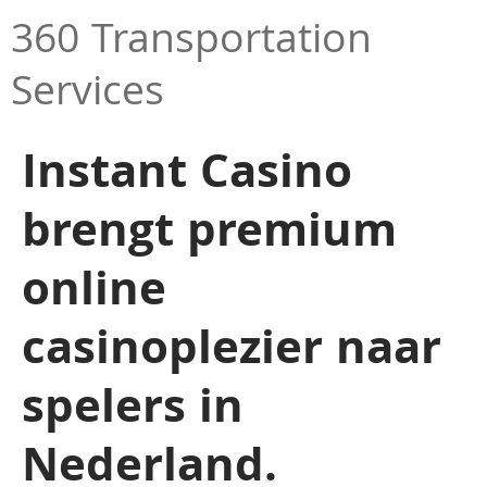
360 Transportation
Services
Instant Casino
brengt premium
online
casinoplezier naar
spelers in
Nederland.