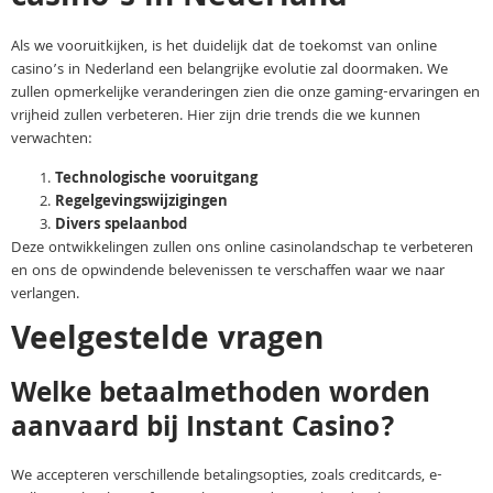
Als we vooruitkijken, is het duidelijk dat de toekomst van online
casino’s in Nederland een belangrijke evolutie zal doormaken. We
zullen opmerkelijke veranderingen zien die onze gaming-ervaringen en
vrijheid zullen verbeteren. Hier zijn drie trends die we kunnen
verwachten:
Technologische vooruitgang
Regelgevingswijzigingen
Divers spelaanbod
Deze ontwikkelingen zullen ons online casinolandschap te verbeteren
en ons de opwindende belevenissen te verschaffen waar we naar
verlangen.
Veelgestelde vragen
Welke betaalmethoden worden
aanvaard bij Instant Casino?
We accepteren verschillende betalingsopties, zoals creditcards, e-