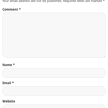
Your email address will not be published.
Required fields are marked
*
Comment
*
Name
*
Email
*
Website