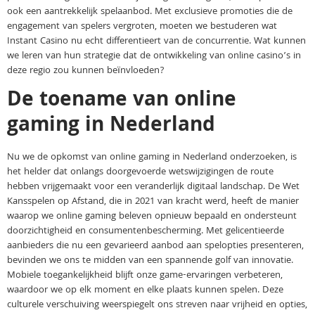
ook een aantrekkelijk spelaanbod. Met exclusieve promoties die de
engagement van spelers vergroten, moeten we bestuderen wat
Instant Casino nu echt differentieert van de concurrentie. Wat kunnen
we leren van hun strategie dat de ontwikkeling van online casino’s in
deze regio zou kunnen beïnvloeden?
De toename van online
gaming in Nederland
Nu we de opkomst van online gaming in Nederland onderzoeken, is
het helder dat onlangs doorgevoerde wetswijzigingen de route
hebben vrijgemaakt voor een veranderlijk digitaal landschap. De Wet
Kansspelen op Afstand, die in 2021 van kracht werd, heeft de manier
waarop we online gaming beleven opnieuw bepaald en ondersteunt
doorzichtigheid en consumentenbescherming. Met gelicentieerde
aanbieders die nu een gevarieerd aanbod aan spelopties presenteren,
bevinden we ons te midden van een spannende golf van innovatie.
Mobiele toegankelijkheid blijft onze game-ervaringen verbeteren,
waardoor we op elk moment en elke plaats kunnen spelen. Deze
culturele verschuiving weerspiegelt ons streven naar vrijheid en opties,