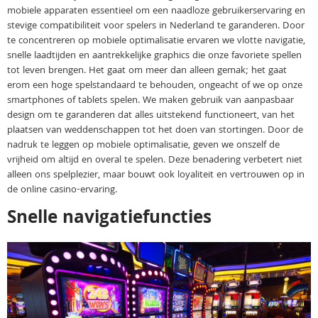
mobiele apparaten essentieel om een naadloze gebruikerservaring en
stevige compatibiliteit voor spelers in Nederland te garanderen. Door
te concentreren op mobiele optimalisatie ervaren we vlotte navigatie,
snelle laadtijden en aantrekkelijke graphics die onze favoriete spellen
tot leven brengen. Het gaat om meer dan alleen gemak; het gaat
erom een hoge spelstandaard te behouden, ongeacht of we op onze
smartphones of tablets spelen. We maken gebruik van aanpasbaar
design om te garanderen dat alles uitstekend functioneert, van het
plaatsen van weddenschappen tot het doen van stortingen. Door de
nadruk te leggen op mobiele optimalisatie, geven we onszelf de
vrijheid om altijd en overal te spelen. Deze benadering verbetert niet
alleen ons spelplezier, maar bouwt ook loyaliteit en vertrouwen op in
de online casino-ervaring.
Snelle navigatiefuncties