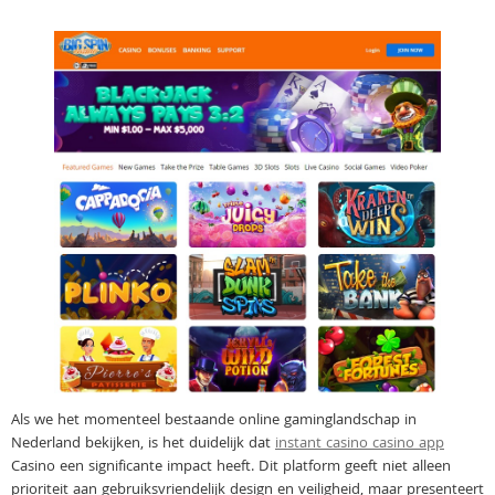
Als we het momenteel bestaande online gaminglandschap in
Nederland bekijken, is het duidelijk dat
instant casino casino app
Casino een significante impact heeft. Dit platform geeft niet alleen
prioriteit aan gebruiksvriendelijk design en veiligheid, maar presenteert