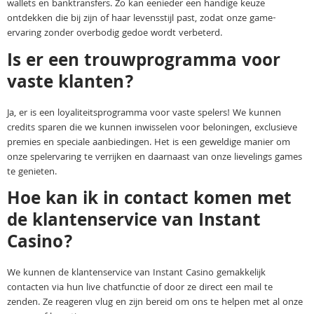
wallets en banktransfers. Zo kan eenieder een handige keuze
ontdekken die bij zijn of haar levensstijl past, zodat onze game-
ervaring zonder overbodig gedoe wordt verbeterd.
Is er een trouwprogramma voor
vaste klanten?
Ja, er is een loyaliteitsprogramma voor vaste spelers! We kunnen
credits sparen die we kunnen inwisselen voor beloningen, exclusieve
premies en speciale aanbiedingen. Het is een geweldige manier om
onze spelervaring te verrijken en daarnaast van onze lievelings games
te genieten.
Hoe kan ik in contact komen met
de klantenservice van Instant
Casino?
We kunnen de klantenservice van Instant Casino gemakkelijk
contacten via hun live chatfunctie of door ze direct een mail te
zenden. Ze reageren vlug en zijn bereid om ons te helpen met al onze