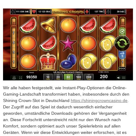
Wir alle haben festgestellt, wie Instant-Play-Optionen die Online-
Gaming-Landschaft transformiert haben, insbesondere durch den
Shining Crown-Slot in Deutschland
https://shiningcrowncasino.de
.
Der Zugriff auf das Spiel ist dadurch wesentlich einfacher
geworden, umständliche Downloads gehören der Vergangenheit
an. Diese Fortschritt unterstreicht nicht nur den Wunsch nach
Komfort, sondern optimiert auch unser Spielerlebnis auf allen
Geräten. Wenn wir diese Entwicklungen weiter erforschen, ist es