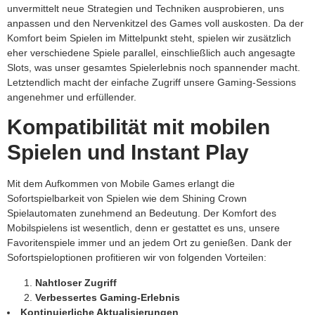
unvermittelt neue Strategien und Techniken ausprobieren, uns
anpassen und den Nervenkitzel des Games voll auskosten. Da der
Komfort beim Spielen im Mittelpunkt steht, spielen wir zusätzlich
eher verschiedene Spiele parallel, einschließlich auch angesagte
Slots, was unser gesamtes Spielerlebnis noch spannender macht.
Letztendlich macht der einfache Zugriff unsere Gaming-Sessions
angenehmer und erfüllender.
Kompatibilität mit mobilen
Spielen und Instant Play
Mit dem Aufkommen von Mobile Games erlangt die
Sofortspielbarkeit von Spielen wie dem Shining Crown
Spielautomaten zunehmend an Bedeutung. Der Komfort des
Mobilspielens ist wesentlich, denn er gestattet es uns, unsere
Favoritenspiele immer und an jedem Ort zu genießen. Dank der
Sofortspieloptionen profitieren wir von folgenden Vorteilen:
Nahtloser Zugriff
Verbessertes Gaming-Erlebnis
Kontinuierliche Aktualisierungen