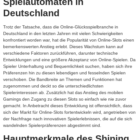
Spielautomaten in
Deutschland
Trotz der Tatsache, dass die Online-Glücksspielbranche in
Deutschland in den letzten Jahren mit vielen Schwierigkeiten
konfrontiert worden war, hat die Popularität von Online-Slots einen
bemerkenswerten Anstieg erlebt. Dieses Wachstum kann auf
verschiedene Faktoren zurückführen, darunter technische
Entwicklungen und eine größere Akzeptanz von Online-Spielen. Da
Spieler Unterhaltung und Bequemlichkeit suchen, haben sich ihre
Präferenzen hin zu diesen lebendigen und fesselnden Spielen
verschoben. Die Bandbreite an Themen und Funktionen hat
zugenommen und deckt so die unterschiedlichsten
Spielerinteressen ab. Zusätzlich hat das Anstieg des mobilen
Gamings den Zugang zu diesen Slots so einfach wie nie zuvor
gemacht. In Anbetracht dieses Entwicklung ist offensichtlich, dass
sich der Markt für Online-Slots fortentwickeln wird, angetrieben von
der Nachfrage nach innovativen Spielerlebnissen, die auf die sich
wandelnden Spielerpräferenzen abgestimmt sind.
Hauptmerkmale des Shining