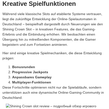
Kreative Spielfunktionen
Während viele klassische Slots auf etablierte Systeme vertrauen,
liegt die zukünftige Entwicklung der Online-Spielautomaten in
Deutschland – beispielhaft dargestellt durch Neuerungen wie den
Shining Crown Slot – in kreativen Features, die das Gaming-
Erlebnis und die Einbindung erhöhen. Wir beobachten einen
Übergang hin zu mitreißenden Komponenten, die die Gamer
begeistern und zum Fortsetzen animieren.
Hier sind einige kreative Spielmechaniken, die diese Entwicklung
prägen:
Bonusrunden
Progressive Jackpots
Anpassbares Gameplay
Multiplayer-Funktionen
Diese Fortschritte optimieren nicht nur die Spielabläufe, sondern
unterstützen auch eine dynamische Online-Gaming-Community in
Deutschland.