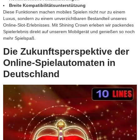
Breite Kompatibilitätsunterstützung
Diese Funktionen machen mobiles Spielen nicht nur zu einem
Luxus, sondern zu einem unverzichtbaren Bestandteil unseres
Online-Slot-Erlebnisses. Mit Shining Crown erleben wir packendes
Spielerlebnis direkt auf unserem Mobilgerät und genießen so noch
mehr Spielspaß.
Die Zukunftsperspektive der
Online-Spielautomaten in
Deutschland