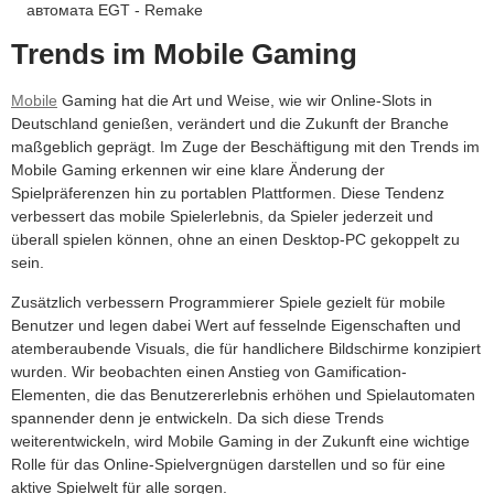
Trends im Mobile Gaming
Mobile
Gaming hat die Art und Weise, wie wir Online-Slots in
Deutschland genießen, verändert und die Zukunft der Branche
maßgeblich geprägt. Im Zuge der Beschäftigung mit den Trends im
Mobile Gaming erkennen wir eine klare Änderung der
Spielpräferenzen hin zu portablen Plattformen. Diese Tendenz
verbessert das mobile Spielerlebnis, da Spieler jederzeit und
überall spielen können, ohne an einen Desktop-PC gekoppelt zu
sein.
Zusätzlich verbessern Programmierer Spiele gezielt für mobile
Benutzer und legen dabei Wert auf fesselnde Eigenschaften und
atemberaubende Visuals, die für handlichere Bildschirme konzipiert
wurden. Wir beobachten einen Anstieg von Gamification-
Elementen, die das Benutzererlebnis erhöhen und Spielautomaten
spannender denn je entwickeln. Da sich diese Trends
weiterentwickeln, wird Mobile Gaming in der Zukunft eine wichtige
Rolle für das Online-Spielvergnügen darstellen und so für eine
aktive Spielwelt für alle sorgen.