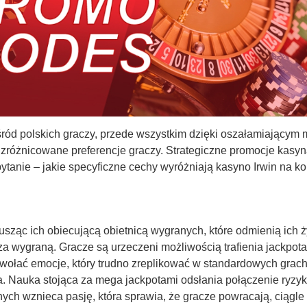
ród polskich graczy, przede wszystkim dzięki oszałamiającym
ia zróżnicowane preferencje graczy. Strategiczne promocje kas
pytanie – jakie specyficzne cechy wyróżniają kasyno Irwin na 
usząc ich obiecującą obietnicą wygranych, które odmienią ich
za wygraną. Gracze są urzeczeni możliwością trafienia jackpot
ywołać emocje, który trudno zreplikować w standardowych grach.
a. Nauka stojąca za mega jackpotami odsłania połączenie ryzyk
nych wznieca pasję, która sprawia, że gracze powracają, ciągle