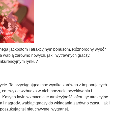
 mega jackpotom i atrakcyjnym bonusom. Różnorodny wybór
yna wabią zarówno nowych, jak i wytrawnych graczy,
konkurencyjnym rynku?
 życie. Ta przyciągająca moc wynika zarówno z imponujących
a, co zwykle wzbudza w nich poczucie oczekiwania i
 Kasyno Irwin wzmacnia tę atrakcyjność, oferując atrakcyjne
a i nagrody, wabiąc graczy do wkładania zarówno czasu, jak i
 poszukując tej nieuchwytnej wygranej.