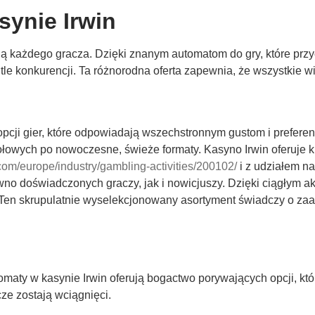
synie Irwin
olą każdego gracza. Dzięki znanym automatom do gry, które prz
tle konkurencji. Ta różnorodna oferta zapewnia, że wszystkie 
 opcji gier, które odpowiadają wszechstronnym gustom i prefer
owych po nowoczesne, świeże formaty. Kasyno Irwin oferuje klas
com/europe/industry/gambling-activities/200102/
i z udziałem n
ówno doświadczonych graczy, jak i nowicjuszy. Dzięki ciągłym
Ten skrupulatnie wyselekcjonowany asortyment świadczy o zaa
tomaty w kasynie Irwin oferują bogactwo porywających opcji, któ
cze zostają wciągnięci.