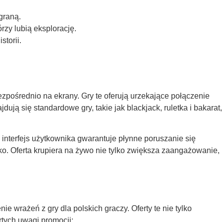
graną.
zy lubią eksplorację.
torii.
pośrednio na ekrany. Gry te oferują urzekające połączenie
ją się standardowe gry, takie jak blackjack, ruletka i bakarat,
 interfejs użytkownika gwarantuje płynne poruszanie się
ko. Oferta krupiera na żywo nie tylko zwiększa zaangażowanie,
 wrażeń z gry dla polskich graczy. Oferty te nie tylko
rtych uwagi promocji: