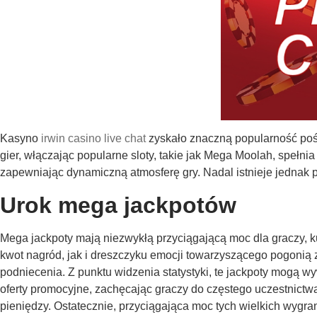
Kasyno
irwin casino live chat
zyskało znaczną popularność poś
gier, włączając popularne sloty, takie jak Mega Moolah, spełn
zapewniając dynamiczną atmosferę gry. Nadal istnieje jednak 
Urok mega jackpotów
Mega jackpoty mają niezwykłą przyciągającą moc dla graczy, k
kwot nagród, jak i dreszczyku emocji towarzyszącego pogonią 
podniecenia. Z punktu widzenia statystyki, te jackpoty mogą w
oferty promocyjne, zachęcając graczy do częstego uczestnictw
pieniędzy. Ostatecznie, przyciągająca moc tych wielkich wygra