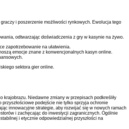
graczy i poszerzenie możliwości rynkowych. Ewolucja tego
wania, odtwarzając doświadczenia z gry w kasynie na żywo.
e zapotrzebowanie na ułatwienia.
zenoszą emocje znane z konwencjonalnych kasyn online.
inansowych.
skiego sektora gier online.
ego krajobrazu. Niedawne zmiany w przepisach podkreśliły
przyszłościowe podejście nie tylko sprzyja ochronie
ając innowacyjne strategie, aby rozwijać się w nowych ramach
storów i zachęcając do inwestycji zagranicznych. Ogólnie
stabilnej i etycznie odpowiedzialnej przyszłości na