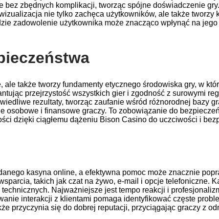
owe bez zbędnych komplikacji, tworząc spójne doświadczenie gry.
a wizualizacja nie tylko zachęca użytkowników, ale także tworz
dzie zadowolenie użytkownika może znacząco wpłynąć na jego r
zpieczeństwa
e, ale także tworzy fundamenty etycznego środowiska gry, w kt
antując przejrzystość wszystkich gier i zgodność z surowymi 
edliwe rezultaty, tworząc zaufanie wśród różnorodnej bazy gr
ne osobowe i finansowe graczy. To zobowiązanie do bezpieczeńs
ści dzięki ciągłemu dążeniu Bison Casino do uczciwości i bezp
danego kasyna online, a efektywna pomoc może znacznie popra
sparcia, takich jak czat na żywo, e-mail i opcje telefoniczne
technicznych. Najważniejsze jest tempo reakcji i profesjonali
wanie interakcji z klientami pomaga identyfikować częste probl
akże przyczynia się do dobrej reputacji, przyciągając graczy z 