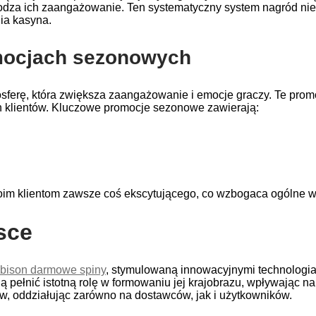
rodza ich zaangażowanie. Ten systematyczny system nagród nie 
ia kasyna.
omocjach sezonowych
erę, która zwiększa zaangażowanie i emocje graczy. Te prom
ch klientów. Kluczowe promocje sezonowe zawierają:
m klientom zawsze coś ekscytującego, co wzbogaca ogólne wra
sce
bison darmowe spiny
, stymulowaną innowacyjnymi technologi
pełnić istotną rolę w formowaniu jej krajobrazu, wpływając na
w, oddziałując zarówno na dostawców, jak i użytkowników.