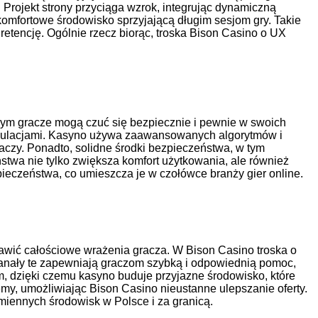
 Projekt strony przyciąga wzrok, integrując dynamiczną
y komfortowe środowisko sprzyjającą długim sesjom gry. Takie
etencję. Ogólnie rzecz biorąc, troska Bison Casino o UX
órym gracze mogą czuć się bezpiecznie i pewnie w swoich
regulacjami. Kasyno używa zaawansowanych algorytmów i
aczy. Ponadto, solidne środki bezpieczeństwa, w tym
twa nie tylko zwiększa komfort użytkowania, ale również
ieczeństwa, co umieszcza je w czołówce branży gier online.
wić całościowe wrażenia gracza. W Bison Casino troska o
. Kanały te zapewniają graczom szybką i odpowiednią pomoc,
zm, dzięki czemu kasyno buduje przyjazne środowisko, które
emy, umożliwiając Bison Casino nieustanne ulepszanie oferty.
odmiennych środowisk w Polsce i za granicą.