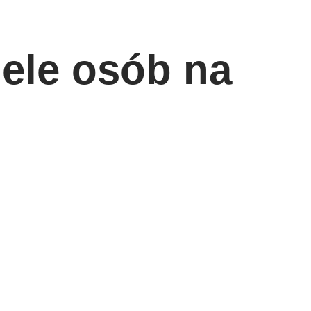
ele osób na