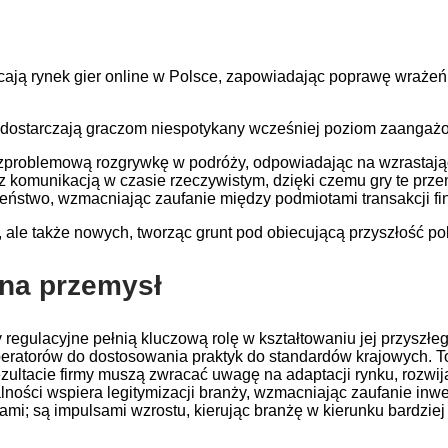
ją rynek gier online w Polsce, zapowiadając poprawę wrażeń 
 dostarczają graczom niespotykany wcześniej poziom zaangażo
zproblemową rozgrywkę w podróży, odpowiadając na wzrastając
 z komunikacją w czasie rzeczywistym, dzięki czemu gry te pr
zeństwo, wzmacniając zaufanie między podmiotami transakcji f
 ale także nowych, tworząc grunt pod obiecującą przyszłość pol
 na przemysł
y regulacyjne pełnią kluczową rolę w kształtowaniu jej przyszł
ratorów do dostosowania praktyk do standardów krajowych. To 
ultacie firmy muszą zwracać uwagę na adaptacji rynku, rozwij
ności wspiera legitymizacji branży, wzmacniając zaufanie inwe
ami; są impulsami wzrostu, kierując branżę w kierunku bardziej 