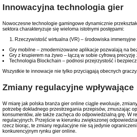
Innowacyjna technologia gier
Nowoczesne technologie gamingowe dynamicznie przekształca
sektora charakteryzuje się wieloma istotnymi postępami:
Rzeczywistość wirtualna (VR) – środowiska immersyjne
Gry mobilne – zmodernizowane aplikacje pozwalają na be
Gry z krupierem na żywo – łączą w sobie cyfrową precyzję
Technologia Blockchain – podnosi przejrzystość i bezpiec
Wszystkie te innowacje nie tylko przyciągają obecnych graczy,
Zmiany regulacyjne wpływające
W miarę jak polska branża gier online ciągle ewoluuje, zmian
potrzebę dokładnego przestrzegania przepisów, zmuszając ope
konsumentów, ale także zachęca do odpowiedzialną grę. W rez
regulacyjnych. Przejście w kierunku zwiększonej odpowiedzial
rzecz biorąc, te zmiany regulacyjne nie są jedynie ograniczeni
konkurencyjnym rynku gier online.