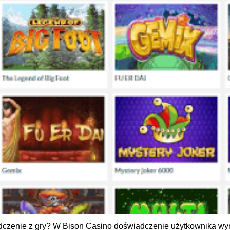
czenie z gry? W Bison Casino doświadczenie użytkownika wyróż