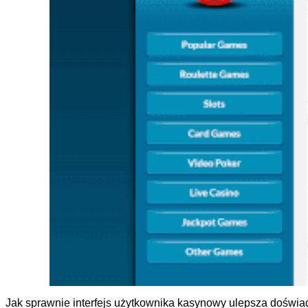
Jak sprawnie interfejs użytkownika kasynowy ulepsza doświad