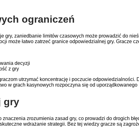
wych ograniczeń
je gry, zaniedbanie limitów czasowych może prowadzić do nie
ji może łatwo zatrzeć granice odpowiedzialnej gry. Gracze czę
wania decyzji
ość z gry
raczom utrzymać koncentrację i poczucie odpowiedzialności. Dz
stwo w grach kasynowych rozpoczyna się od uporządkowanego 
 gry
znaczenia zrozumienia zasad gry, co prowadzi do drogich błędó
uteczne wdrażanie strategii. Bez tej wiedzy gracze są zagrożeni