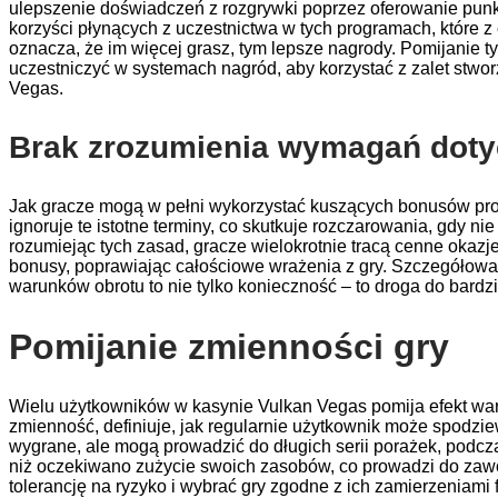
ulepszenie doświadczeń z rozgrywki poprzez oferowanie pun
korzyści płynących z uczestnictwa w tych programach, które 
oznacza, że im więcej grasz, tym lepsze nagrody. Pomijanie 
uczestniczyć w systemach nagród, aby korzystać z zalet stwo
Vegas.
Brak zrozumienia wymagań dot
Jak gracze mogą w pełni wykorzystać kuszących bonusów pro
ignoruje te istotne terminy, co skutkuje rozczarowania, gdy 
rozumiejąc tych zasad, gracze wielokrotnie tracą cenne okaz
bonusy, poprawiając całościowe wrażenia z gry. Szczegółowa
warunków obrotu to nie tylko konieczność – to droga do bardz
Pomijanie zmienności gry
Wielu użytkowników w kasynie Vulkan Vegas pomija efekt waria
zmienność, definiuje, jak regularnie użytkownik może spodzie
wygrane, ale mogą prowadzić do długich serii porażek, podcza
niż oczekiwano zużycie swoich zasobów, co prowadzi do zaw
tolerancję na ryzyko i wybrać gry zgodne z ich zamierzeniami