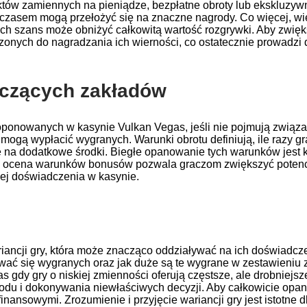
któw zamiennych na pieniądze, bezpłatne obroty lub ekskluz
z czasem mogą przełożyć się na znaczne nagrody. Co więcej, w
tych szans może obniżyć całkowitą wartość rozgrywki. Aby zwi
rzonych do nagradzania ich wierności, co ostatecznie prowadzi
yczących zakładów
ponowanych w kasynie Vulkan Vegas, jeśli nie pojmują związ
nie mogą wypłacić wygranych. Warunki obrotu definiują, ile raz
je na dodatkowe środki. Biegłe opanowanie tych warunków jest
 ocena warunków bonusów pozwala graczom zwiększyć potencjal
iej doświadczenia w kasynie.
ncji gry, która może znacząco oddziaływać na ich doświadczeni
wać się wygranych oraz jak duże są te wygrane w zestawieniu z
s gdy gry o niskiej zmienności oferują częstsze, ale drobniejs
odu i dokonywania niewłaściwych decyzji. Aby całkowicie opa
 finansowymi. Zrozumienie i przyjęcie wariancji gry jest istot