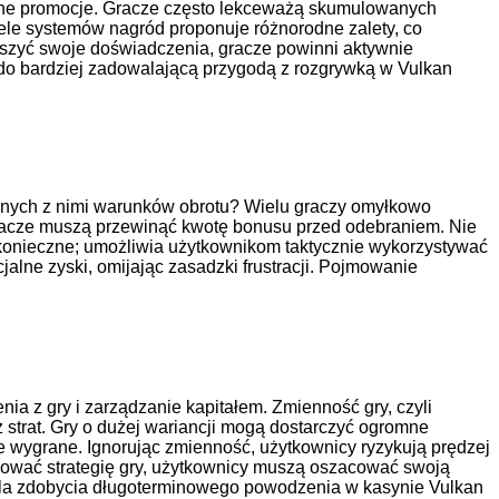
ywne promocje. Gracze często lekceważą skumulowanych
iele systemów nagród proponuje różnorodne zalety, co
ększyć swoje doświadczenia, gracze powinni aktywnie
 do bardziej zadowalającą przygodą z rozgrywką w Vulkan
anych z nimi warunków obrotu? Wielu graczy omyłkowo
y gracze muszą przewinąć kwotę bonusu przed odebraniem. Nie
 konieczne; umożliwia użytkownikom taktycznie wykorzystywać
ne zyski, omijając zasadzki frustracji. Pojmowanie
a z gry i zarządzanie kapitałem. Zmienność gry, czyli
 strat. Gry o dużej wariancji mogą dostarczyć ogromne
ze wygrane. Ignorując zmienność, użytkownicy ryzykują prędzej
nować strategię gry, użytkownicy muszą oszacować swoją
ne dla zdobycia długoterminowego powodzenia w kasynie Vulkan