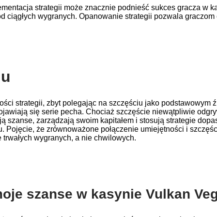
mentacja strategii może znacznie podnieść sukces gracza w ka
i od ciągłych wygranych. Opanowanie strategii pozwala gracz
iu
ci strategii, zbyt polegając na szczęściu jako podstawowym ź
 pojawiają się serie pecha. Chociaż szczęście niewątpliwie odg
ą szanse, zarządzają swoim kapitałem i stosują strategie dop
su. Pojęcie, że zrównoważone połączenie umiejętności i szczęś
 trwałych wygranych, a nie chwilowych.
moje szanse w kasynie Vulkan Ve