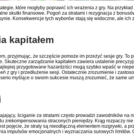
tegie, które mogłyby poprawić ich wrażenia z gry. Na przykład
lne skutki finansowe. Pogoń za stratami i rezygnacja z bonusó
ynie. Konsekwencje tych wyborów stają się widoczne, ale ich z
ia kapitałem
em, przyjmując, że szczęście pomoże im przeżyć sesje gry. To p
ze. Skuteczne zarządzanie kapitałem zawiera ustalenie precyz
najlepiej przygotowane hazardziści mogą szybko wpaść w niepe
 z gry i przedłużenie sesji. Ostatecznie zrozumienie i zastos
na serio myślące o swoim sukcesie muszą zrozumieć, że same u
i
ający, ściganie za stratami często prowadzi zawodników na n
lu zrekompensowania straconych pieniędzy. Krąg rozpaczy nie t
est pojęcie, że straty są nieodłączną elementem rozgrywki, a p
ania impulsów emocjonalnych i wyznaczania surowych limitów