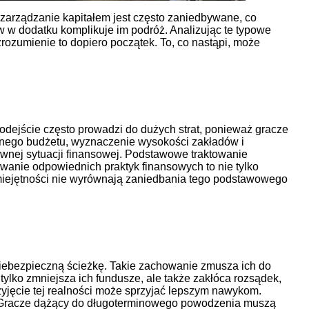
 zarządzanie kapitałem jest często zaniedbywane, co
w w dodatku komplikuje im podróż. Analizując te typowe
rozumienie to dopiero początek. To, co nastąpi, może
odejście często prowadzi do dużych strat, ponieważ gracze
yjnego budżetu, wyznaczenie wysokości zakładów i
wnej sytuacji finansowej. Podstawowe traktowanie
owanie odpowiednich praktyk finansowych to nie tylko
miejętności nie wyrównają zaniedbania tego podstawowego
iebezpieczną ścieżkę. Takie zachowanie zmusza ich do
ylko zmniejsza ich fundusze, ale także zakłóca rozsądek,
rzyjęcie tej realności może sprzyjać lepszym nawykom.
. Gracze dążący do długoterminowego powodzenia muszą