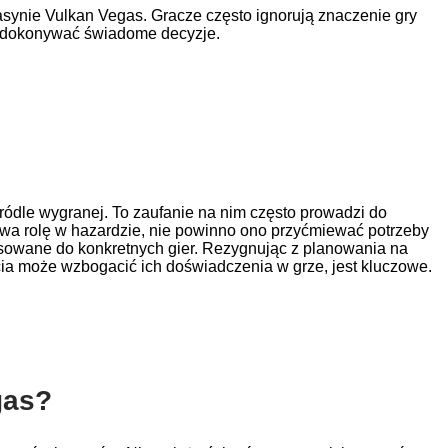
synie Vulkan Vegas. Gracze często ignorują znaczenie gry
om dokonywać świadome decyzje.
ródle wygranej. To zaufanie na nim często prowadzi do
rywa rolę w hazardzie, nie powinno ono przyćmiewać potrzeby
asowane do konkretnych gier. Rezygnując z planowania na
cia może wzbogacić ich doświadczenia w grze, jest kluczowe.
gas?