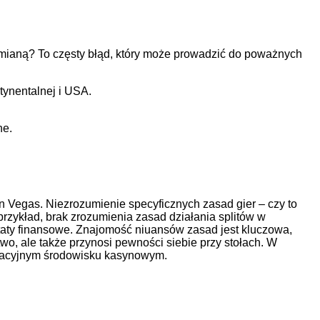
mianą? To częsty błąd, który może prowadzić do poważnych
tynentalnej i USA.
ne.
an Vegas. Niezrozumienie specyficznych zasad gier – czy to
rzykład, brak zrozumienia zasad działania splitów w
taty finansowe. Znajomość niuansów zasad jest kluczowa,
, ale także przynosi pewności siebie przy stołach. W
lizacyjnym środowisku kasynowym.