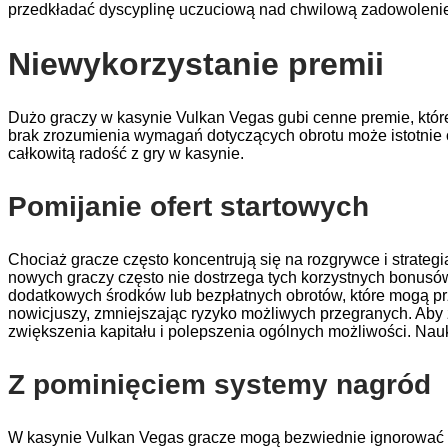
przedkładać dyscyplinę uczuciową nad chwilową zadowolenie
Niewykorzystanie premii
Dużo graczy w kasynie Vulkan Vegas gubi cenne premie, które
brak zrozumienia wymagań dotyczących obrotu może istotnie od
całkowitą radość z gry w kasynie.
Pomijanie ofert startowych
Chociaż gracze często koncentrują się na rozgrywce i strat
nowych graczy często nie dostrzega tych korzystnych bonusó
dodatkowych środków lub bezpłatnych obrotów, które mogą prz
nowicjuszy, zmniejszając ryzyko możliwych przegranych. Aby 
zwiększenia kapitału i polepszenia ogólnych możliwości. Na
Z pominięciem systemy nagród
W kasynie Vulkan Vegas gracze mogą bezwiednie ignorować s