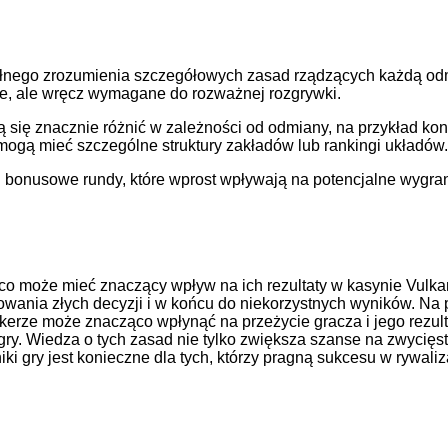
pełnego zrozumienia szczegółowych zasad rządzących każdą od
zne, ale wręcz wymagane do rozważnej rozgrywki.
się znacznie różnić w zależności od odmiany, na przykład kon
mogą mieć szczególne struktury zakładów lub rankingi układów.
 i bonusowe rundy, które wprost wpływają na potencjalne wygra
, co może mieć znaczący wpływ na ich rezultaty w kasynie Vulk
ania złych decyzji i w końcu do niekorzystnych wyników. Na p
kerze może znacząco wpłynąć na przeżycie gracza i jego rezul
. Wiedza o tych zasad nie tylko zwiększa szanse na zwycięstwo
ki gry jest konieczne dla tych, którzy pragną sukcesu w rywa