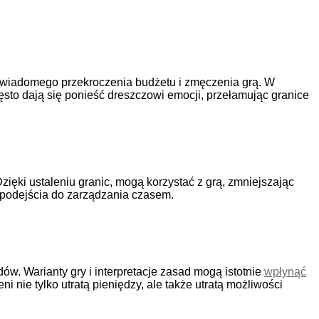
świadomego przekroczenia budżetu i zmęczenia grą. W
sto dają się ponieść dreszczowi emocji, przełamując granice
ięki ustaleniu granic, mogą korzystać z grą, zmniejszając
podejścia do zarządzania czasem.
w. Warianty gry i interpretacje zasad mogą istotnie
wpłynąć
 nie tylko utratą pieniędzy, ale także utratą możliwości