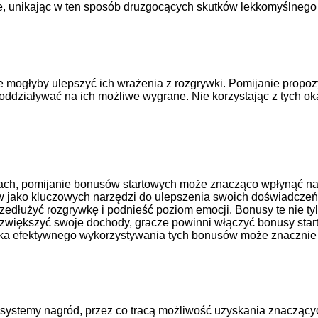
, unikając w ten sposób druzgocących skutków lekkomyślnego 
 mogłyby ulepszyć ich wrażenia z rozgrywki. Pomijanie propoz
działywać na ich możliwe wygrane. Nie korzystając z tych okazj
egiach, pomijanie bonusów startowych może znacząco wpłynąć n
w jako kluczowych narzędzi do ulepszenia swoich doświadczeń
edłużyć rozgrywkę i podnieść poziom emocji. Bonusy te nie tylk
zwiększyć swoje dochody, gracze powinni włączyć bonusy start
uka efektywnego wykorzystywania tych bonusów może znacznie 
ystemy nagród, przez co tracą możliwość uzyskania znaczącyc