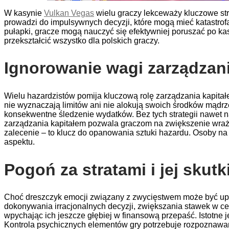
W kasynie
Vulkan Vegas
wielu graczy lekceważy kluczowe stra
prowadzi do impulsywnych decyzji, które mogą mieć katastrofa
pułapki, gracze mogą nauczyć się efektywniej poruszać po kas
przekształcić wszystko dla polskich graczy.
Ignorowanie wagi zarządzan
Wielu hazardzistów pomija kluczową rolę zarządzania kapitał
nie wyznaczają limitów ani nie alokują swoich środków mądr
konsekwentne śledzenie wydatków. Bez tych strategii nawet 
zarządzania kapitałem pozwala graczom na zwiększenie wrażeń
zalecenie – to klucz do opanowania sztuki hazardu. Osoby 
aspektu.
Pogoń za stratami i jej skutk
Choć dreszczyk emocji związany z zwycięstwem może być upaj
dokonywania irracjonalnych decyzji, zwiększania stawek w ce
wpychając ich jeszcze głębiej w finansową przepaść. Istotne j
Kontrola psychicznych elementów gry potrzebuje rozpoznaw