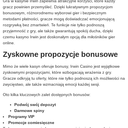
Gra w kasynie Irwin zapewnia atrakcyjne korzyści, które każdy
gracz powinien przemyśleć. Dzięki lukratywnym propozycjom
bonusowym, różnorodnemu wyborowi gier i bezpiecznym
metodami płatności, gracze mogą doświadczać emocjonującą
rozgrywką bez zmartwień. Te funkcje nie tylko podnoszą
przyjemność z gry, ale także gwarantują spokój ducha, dzięki
czemu kasyno Irwin jest doskonałym opcją dla miłośników gier
online.
Zyskowne propozycje bonusowe
Mimo że wiele kasyn oferuje bonusy, Irwin Casino jest wyjątkowe
zyskownymi propozycjami, które wzbogacają wrażenia z gry.
Gracze odkryją tu oferty, które nie tylko podnoszą ich możliwości na
zwycięstwo, ale także wzmacniają emocji każdej sesji.
Oto kilka kluczowych zalet dostępnych bonusów:
Podwój swój depozyt
Darmowe spiny
Programy VIP
Promocje comiesięczne