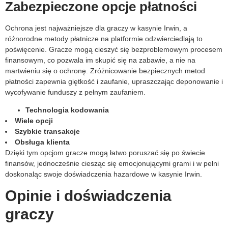
Zabezpieczone opcje płatności
Ochrona jest najważniejsze dla graczy w kasynie Irwin, a
różnorodne metody płatnicze na platformie odzwierciedlają to
poświęcenie. Gracze mogą cieszyć się bezproblemowym procesem
finansowym, co pozwala im skupić się na zabawie, a nie na
martwieniu się o ochronę. Zróżnicowanie bezpiecznych metod
płatności zapewnia giętkość i zaufanie, upraszczając deponowanie i
wycofywanie funduszy z pełnym zaufaniem.
Technologia kodowania
Wiele opcji
Szybkie transakcje
Obsługa klienta
Dzięki tym opcjom gracze mogą łatwo poruszać się po świecie
finansów, jednocześnie ciesząc się emocjonującymi grami i w pełni
doskonaląc swoje doświadczenia hazardowe w kasynie Irwin.
Opinie i doświadczenia
graczy