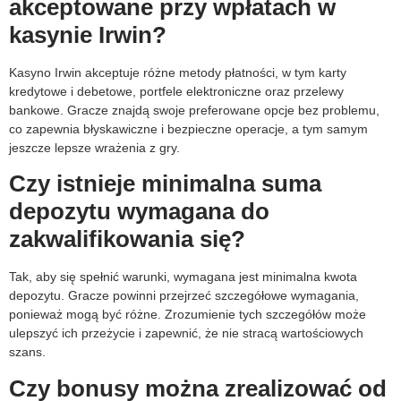
akceptowane przy wpłatach w
kasynie Irwin?
Kasyno Irwin akceptuje różne metody płatności, w tym karty
kredytowe i debetowe, portfele elektroniczne oraz przelewy
bankowe. Gracze znajdą swoje preferowane opcje bez problemu,
co zapewnia błyskawiczne i bezpieczne operacje, a tym samym
jeszcze lepsze wrażenia z gry.
Czy istnieje minimalna suma
depozytu wymagana do
zakwalifikowania się?
Tak, aby się spełnić warunki, wymagana jest minimalna kwota
depozytu. Gracze powinni przejrzeć szczegółowe wymagania,
ponieważ mogą być różne. Zrozumienie tych szczegółów może
ulepszyć ich przeżycie i zapewnić, że nie stracą wartościowych
szans.
Czy bonusy można zrealizować od