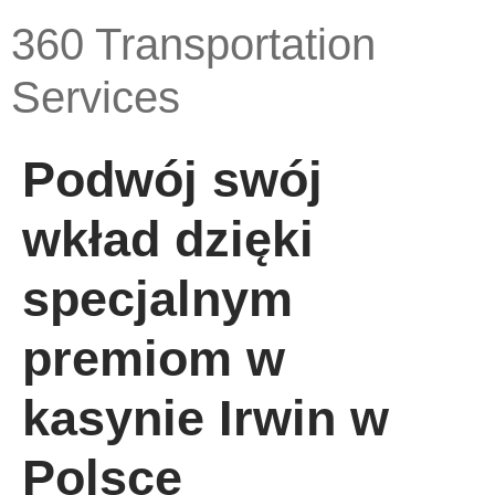
360 Transportation
Services
Podwój swój
wkład dzięki
specjalnym
premiom w
kasynie Irwin w
Polsce