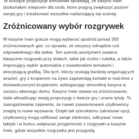
Te kuszące propozycje bonusowe sprawiają, że kasyno Irwin
doskonałym miejscem dla osób, które pragną zwiększyć poziom
swojej gry i zrealizować wszystkie nadarzającą się szansę.
Zróżnicowany wybór rozgrywek
W kasynie Irwin gracze mogą wybierać spośród ponad 300
zróżnicowanych gier, co sprawia, że wszyscy odnajdzie coś
odpowiedniego dla siebie. Ten szeroki asortyment zawiera
klasyczne rozgrywki przy stołach, takie jak oczko i ruletka, a także
imponujący wybór automatów z nowatorskimi tematami i
ekscytującą grafiką. Dla tych, którzy szukają bardziej angażujących
wrażeń, gry z krupierem na żywo zapewniają kontakt w real-time z
doświadczonymi krupierami, wzbogacając atmosferę kasyna w
zaciszu własnego domu. Kasyno Irwin stawia na zróżnicowanie,
stale aktualizując swoją propozycję o świeże gry i znane tytuły. To
zaangażowanie zapewnia, że nawet zaawansowani użytkownicy
znajdą tu nowe wyzwania. Dzięki tak szerokiemu zakresowi opcji,
użytkownicy mogą szlifować swoje zdolności, odkrywać nowe
taktyki i w końcu zwiększać przyjemność z rozgrywki w kasynie
Irwin, gdzie wszystkie rozgrywka jest przygodą.