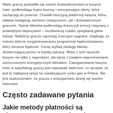
Wielu graczy podzieliło się swoimi doświadczeniami w kasynie
Irwin, podkreślając hojne bonusy i emocjonujące oferty, które
zachęcają do powrotu. Chwalili intuicyjną platformę kasyna, która
ułatwia nawigację zarówno nowicjuszom, jak i doświadczonym
graczom. Opinie klientów podkreślają dreszczyk emocji związany z
podwójnymi depozytami – możliwością rzadko spotykaną gdzie
indziej. Niektórzy gracze raportują znaczące wygrane, dziękując za
sukces dobrze zorganizowanemu programowi lojalnościowemu,
który docenia lojalność. Cenią szybką obsługę klienta,
dostarczającą pomoc w każdej sytuacji. Wielu z nich opuściło
kasyno nie tylko z nagrodami, ale także z trwałymi wspomnieniami,
wzmocnionymi energetycznym klimatem. Zaangażowanie kasyna
Irwin w satysfakcję graczy jest naprawdę widoczne, co sprawia, że
jest to najlepsza opcja na rywalizującym rynku gier w Polsce. Nie
jest zaskoczeniem, że gracze z entuzjazmem dzielą się swoimi
historiami.
Często zadawane pytania
Jakie metody płatności są