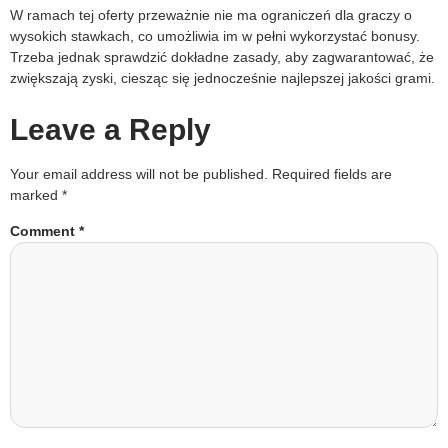
W ramach tej oferty przeważnie nie ma ograniczeń dla graczy o
wysokich stawkach, co umożliwia im w pełni wykorzystać bonusy.
Trzeba jednak sprawdzić dokładne zasady, aby zagwarantować, że
zwiększają zyski, ciesząc się jednocześnie najlepszej jakości grami.
Leave a Reply
Your email address will not be published.
Required fields are
marked
*
Comment
*