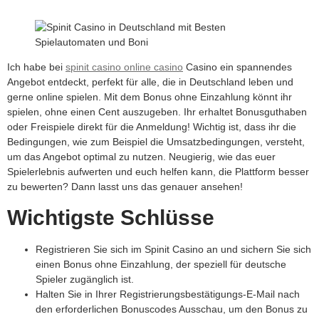
Ich habe bei
spinit casino online casino
Casino ein spannendes
Angebot entdeckt, perfekt für alle, die in Deutschland leben und
gerne online spielen. Mit dem Bonus ohne Einzahlung könnt ihr
spielen, ohne einen Cent auszugeben. Ihr erhaltet Bonusguthaben
oder Freispiele direkt für die Anmeldung! Wichtig ist, dass ihr die
Bedingungen, wie zum Beispiel die Umsatzbedingungen, versteht,
um das Angebot optimal zu nutzen. Neugierig, wie das euer
Spielerlebnis aufwerten und euch helfen kann, die Plattform besser
zu bewerten? Dann lasst uns das genauer ansehen!
Wichtigste Schlüsse
Registrieren Sie sich im Spinit Casino an und sichern Sie sich
einen Bonus ohne Einzahlung, der speziell für deutsche
Spieler zugänglich ist.
Halten Sie in Ihrer Registrierungsbestätigungs-E-Mail nach
den erforderlichen Bonuscodes Ausschau, um den Bonus zu