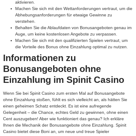
aktivieren.
Machen Sie sich mit den Wettanforderungen vertraut, um die
Abhebungsanforderungen für etwaige Gewinne zu
verstehen.
Behalten Sie die Ablaufdaten von Bonusangeboten genau im
Auge, um keine kostenlosen Angebote zu verpassen.
Machen Sie sich mit den qualifizierten Spielen vertraut, um
die Vorteile des Bonus ohne Einzahlung optimal zu nutzen.
Informationen zu
Bonusangeboten ohne
Einzahlung im Spinit Casino
Wenn Sie bei Spinit Casino zum ersten Mal auf Bonusangebote
ohne Einzahlung stoßen, fühlt es sich vielleicht an, als hätten Sie
einen geheimen Schatz entdeckt. Es ist eine aufregende
Gelegenheit – die Chance, echtes Geld zu gewinnen, ohne einen
Cent auszugeben! Aber wie funktioniert das genau? Ich erkläre
Ihnen die Mechanik der Bonusangebote ohne Einzahlung. Spinit
Casino bietet diese Boni an, um neue und treue Spieler