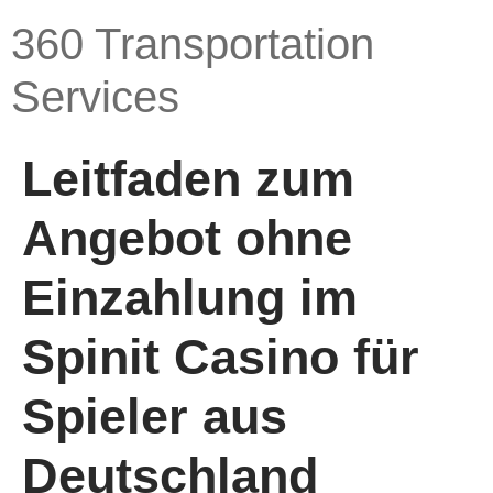
360 Transportation
Services
Leitfaden zum
Angebot ohne
Einzahlung im
Spinit Casino für
Spieler aus
Deutschland