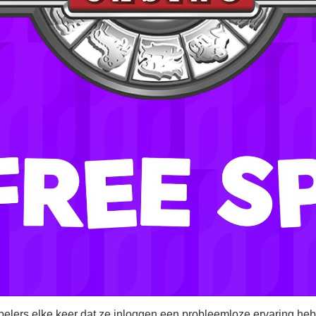
pelers elke keer dat ze inloggen een probleemloze ervaring he