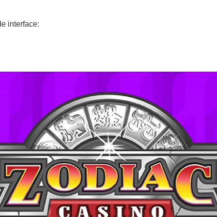
e interface: