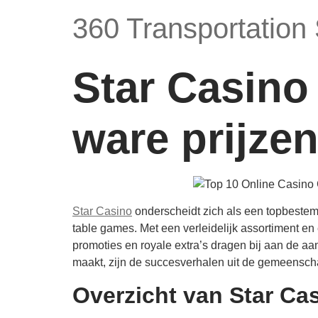
360 Transportation
Star Casino
ware prijze
Star Casino
onderscheidt zich als een topbeste
table games. Met een verleidelijk assortiment e
promoties en royale extra’s dragen bij aan de aa
maakt, zijn de succesverhalen uit de gemeensch
Overzicht van Star Ca