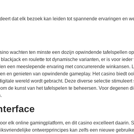
deert dat elk bezoek kan leiden tot spannende ervaringen en w
sino wachten ten minste een dozijn opwindende tafelspellen op 
 blackjack en roulette tot dynamische varianten, er is voor iede
eden een meeslepende ervaring met concurrerende winkansen. L
ren en genieten van opwindende gameplay. Het casino biedt ook
 digitale wereld wordt gebracht. Deze diverse selectie stimulee
om de kunst van het tafelspelen te beheersen. Voor degenen di
.
nterface
voor elk online gamingplatform, en dit casino excelleert daarin
uiksvriendelijke ontwerpprincipes kan zelfs een nieuwe gebruiker