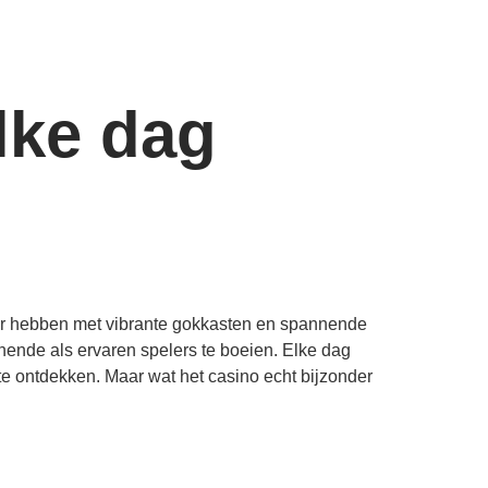
lke dag
er hebben met vibrante gokkasten en spannende
nende als ervaren spelers te boeien. Elke dag
te ontdekken. Maar wat het casino echt bijzonder