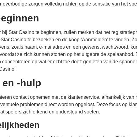
 overbodige zorgen volledig richten op de sensatie van het spe
beginnen
bij Star Casino te beginnen, zullen merken dat het registratiep
Star Casino te bezoeken en de knop ‘Aanmelden’ te vinden. Z
vens, zoals naam, e-mailadres en een gewenst wachtwoord, kunn
is voordat ze zich kunnen storten op het uitgebreide spelaanbod. 
n concentreren op wat er echt toe doet: genieten van de spanne
 Casino!
 en -hulp
eren contact opnemen met de klantenservice, afhankelijk van hu
 eventuele problemen direct worden opgelost. Deze focus op klan
dat spelers zich erkend en ondersteund voelen.
lijkheden