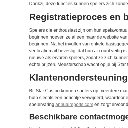
Dankzij deze functies kunnen spelers zich zonder
Registratieproces en 
Spelers die enthousiast zijn om hun spelavontuur 
beginnen hoeven ze alleen maar de website van 
beginnen. Na het invullen van enkele basisgege
verificatiemail bevestigt dat hun account veilig 
nieuwe als ervaren spelers, zodat ze zich kunne
echte prijzen. Meesterschap wacht op je bij Star
Klantenondersteuning
Bij Star Casino kunnen spelers op meerdere mani
hulp slechts een berichtje verwijderd, waardoor
spelervaring
annualreports.com
en zorgt ervoor 
Beschikbare contactmoge