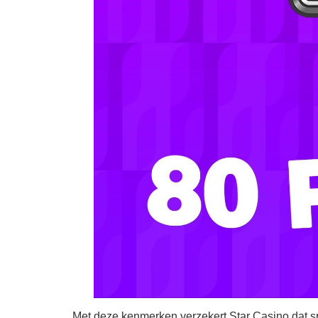
Met deze kenmerken verzekert Star Casino dat s