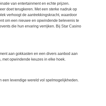
atie van entertainment en echte prijzen.
weer doet terugkeren. Met een sterke nadruk op
plek verhoogt de aantrekkingskracht, waardoor
timent om een nieuwe en opwindende belevenis te
ents die hun ervaring verrijken. Bij Star Casino
rtiment aan gokkasten en een divers aanbod aan
en, met opwindende keuzes in elke hoek.
n een levendige wereld vol spelmogelijkheden.