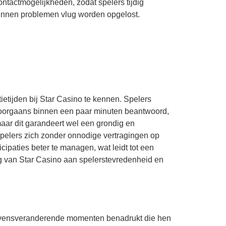
ntactmogelijkheden, zodat spelers tijdig
kunnen problemen vlug worden opgelost.
etijden bij Star Casino te kennen. Spelers
 doorgaans binnen een paar minuten beantwoord,
aar dit garandeert wel een grondig en
 spelers zich zonder onnodige vertragingen op
cipaties beter te managen, wat leidt tot een
ng van Star Casino aan spelerstevredenheid en
levensveranderende momenten benadrukt die hen