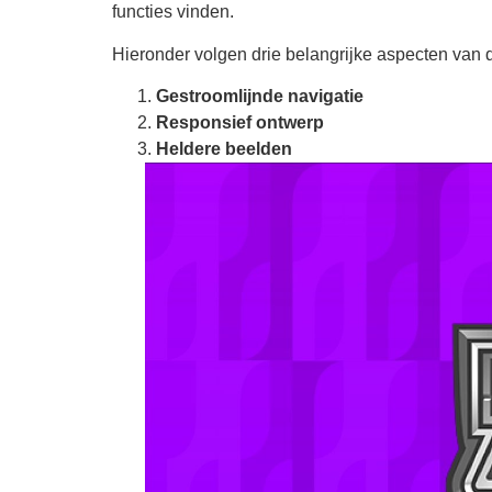
functies vinden.
Hieronder volgen drie belangrijke aspecten van d
Gestroomlijnde navigatie
Responsief ontwerp
Heldere beelden