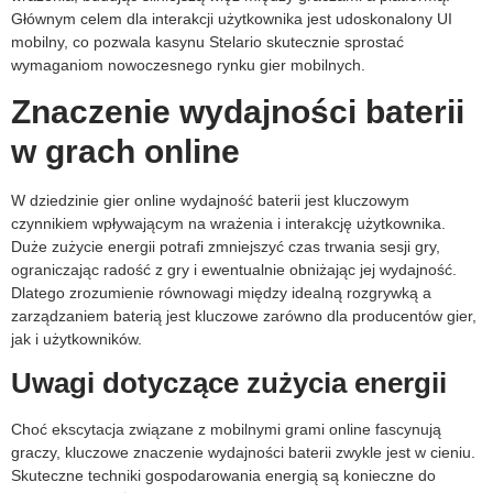
Głównym celem dla interakcji użytkownika jest udoskonalony UI
mobilny, co pozwala kasynu Stelario skutecznie sprostać
wymaganiom nowoczesnego rynku gier mobilnych.
Znaczenie wydajności baterii
w grach online
W dziedzinie gier online wydajność baterii jest kluczowym
czynnikiem wpływającym na wrażenia i interakcję użytkownika.
Duże zużycie energii potrafi zmniejszyć czas trwania sesji gry,
ograniczając radość z gry i ewentualnie obniżając jej wydajność.
Dlatego zrozumienie równowagi między idealną rozgrywką a
zarządzaniem baterią jest kluczowe zarówno dla producentów gier,
jak i użytkowników.
Uwagi dotyczące zużycia energii
Choć ekscytacja związane z mobilnymi grami online fascynują
graczy, kluczowe znaczenie wydajności baterii zwykle jest w cieniu.
Skuteczne techniki gospodarowania energią są konieczne do