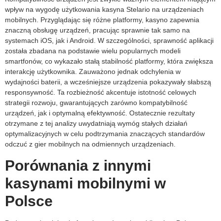
wpływ na wygodę użytkowania kasyna Stelario na urządzeniach
mobilnych. Przyglądając się różne platformy, kasyno zapewnia
znaczną obsługę urządzeń, pracując sprawnie tak samo na
systemach iOS, jak i Android. W szczególności, sprawność aplikacji
została zbadana na podstawie wielu popularnych modeli
smartfonów, co wykazało stałą stabilność platformy, która zwiększa
interakcję użytkownika. Zauważono jednak odchylenia w
wydajności baterii, a wcześniejsze urządzenia pokazywały słabszą
responsywność. Ta rozbieżność akcentuje istotność celowych
strategii rozwoju, gwarantujących zarówno kompatybilność
urządzeń, jak i optymalną efektywność. Ostatecznie rezultaty
otrzymane z tej analizy uwydatniają wymóg stałych działań
optymalizacyjnych w celu podtrzymania znaczących standardów
odczuć z gier mobilnych na odmiennych urządzeniach.
Porównania z innymi
kasynami mobilnymi w
Polsce