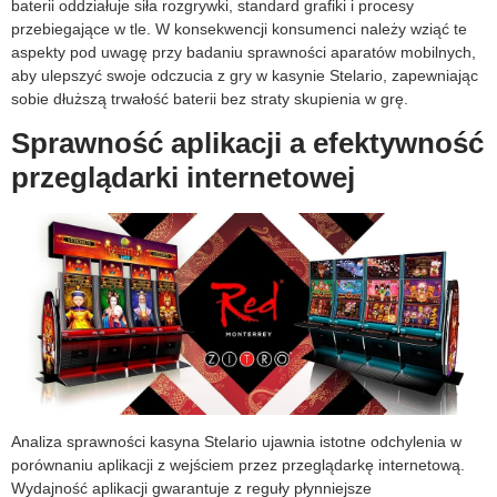
baterii oddziałuje siła rozgrywki, standard grafiki i procesy
przebiegające w tle. W konsekwencji konsumenci należy wziąć te
aspekty pod uwagę przy badaniu sprawności aparatów mobilnych,
aby ulepszyć swoje odczucia z gry w kasynie Stelario, zapewniając
sobie dłuższą trwałość baterii bez straty skupienia w grę.
Sprawność aplikacji a efektywność
przeglądarki internetowej
Analiza sprawności kasyna Stelario ujawnia istotne odchylenia w
porównaniu aplikacji z wejściem przez przeglądarkę internetową.
Wydajność aplikacji gwarantuje z reguły płynniejsze