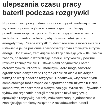
ulepszania czasu pracy
baterii podczas rozgrywki
Poprawa czasu pracy baterii podczas rozgrywki mobilnej może
wyraźnie poprawić ogólne wrażenia z gry, umożliwiając
przedłużone sesje bez przerw. Gracze mogą stosować różne
techniki oszczędzania baterii, aby utrzymać efektywność
energetyczną. Przede wszystkim, dostosowanie jasności ekranu i
ustawienie jej na poziomie energooszczędnym zmniejsza zużycie
energii. Dodatkowo, zamknięcie aplikacji działających w tle uwalnia
zasoby, pośrednio oszczędzając baterię. Użytkownicy powinni
również zaznajomić się z ustawieniami optymalizacji baterii
oferowanymi w urządzeniu mobilnym, które mogą zawierać
ograniczenie danych w tle i ograniczenie działania niektórych
funkcji aplikacji podczas rozgrywki. Dodatkowo, włączenie trybu
samolotowego może zapobiec niepotrzebnemu używaniu z sieci
komórkowej w obszarach o słabym zasięgu. Wreszcie, używanie z
trybów oszczędzania energii może przedłużyć rozgrywkę,
sprawiając rozgrywkę bardziej zrównoważoną, a jednocześnie
zmniejszając problemy związane z rozładowaniem baterii.