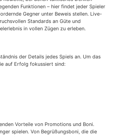
genden Funktionen – hier findet jeder Spieler
fordernde Gegner unter Beweis stellen. Live-
pruchsvollen Standards an Güte und
lerlebnis in vollen Zügen zu erleben.
ändnis der Details jedes Spiels an. Um das
e auf Erfolg fokussiert sind:
tenden Vorteile von Promotions und Boni.
nger spielen. Von Begrüßungsboni, die die