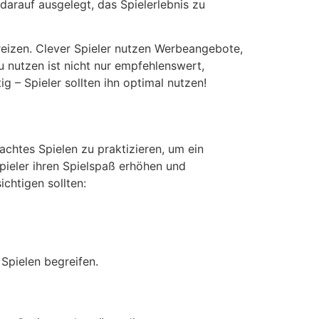
darauf ausgelegt, das Spielerlebnis zu
reizen. Clever Spieler nutzen Werbeangebote,
 nutzen ist nicht nur empfehlenswert,
 – Spieler sollten ihn optimal nutzen!
achtes Spielen zu praktizieren, um ein
pieler ihren Spielspaß erhöhen und
ichtigen sollten:
pielen begreifen.