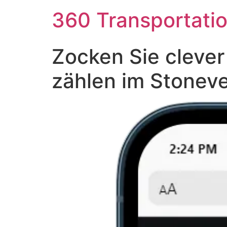
360 Transportatio
Zocken Sie cleve
zählen im Stoneve