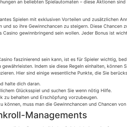
ehungen an beliebten Spielautomaten – diese Aktionen sind 
ntes Spielen mit exklusiven Vorteilen und zusätzlichen An
n und so ihre Gewinnchancen zu steigern. Diese Chancen zu
 Casino gewinnbringend sein wollen. Jeder Bonus ist wichtig
ino faszinierend sein kann, ist es für Spieler wichtig, bed
gewährleisten. Indem sie diese Regeln einhalten, können S
zieren. Hier sind einige wesentliche Punkte, die Sie berücks
d halte dich daran.
ichem Glücksspiel und suchen Sie wenn nötig Hilfe.
ck zu behalten und Erschöpfung vorzubeugen.
zu können, muss man die Gewinnchancen und Chancen von S
nkroll-Managements