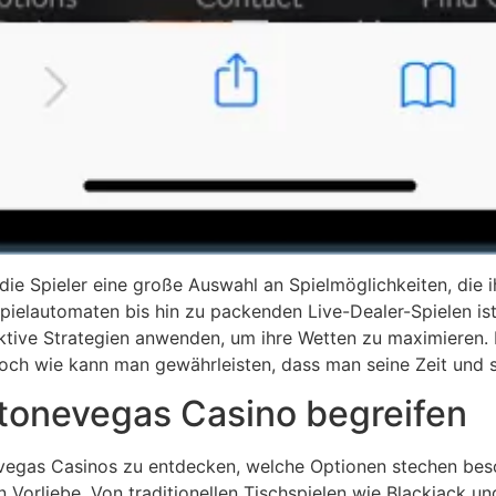
die Spieler eine große Auswahl an Spielmöglichkeiten, die 
Spielautomaten bis hin zu packenden Live-Dealer-Spielen is
ktive Strategien anwenden, um ihre Wetten zu maximieren. 
och wie kann man gewährleisten, dass man seine Zeit und s
Stonevegas Casino begreifen
vegas Casinos zu entdecken, welche Optionen stechen beso
en Vorliebe. Von traditionellen Tischspielen wie Blackjack u