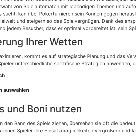
 Auswahl von Spielautomaten mit lebendigen Themen und aufre
nis sucht, kann bei Pokerturnieren sein Können gegen heraus
pielwelt und steigern so das Spielvergnügen. Dank des ans
jedem Besucher, dass er optimal vorbereitet ist, sein Spie
erung Ihrer Wetten
ximieren, kommt es auf strategische Planung und das Verst
Spieler unterschiedliche spezifische Strategien anwenden, di
ch
en auswählen
ns und Boni nutzen
n den Bann des Spiels ziehen, übersehen sie oft die bedeu
önnen Spieler ihre Einsatzmöglichkeiten vergrößern und lä