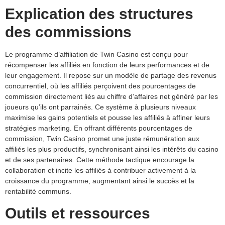
Explication des structures
des commissions
Le programme d’affiliation de Twin Casino est conçu pour
récompenser les affiliés en fonction de leurs performances et de
leur engagement. Il repose sur un modèle de partage des revenus
concurrentiel, où les affiliés perçoivent des pourcentages de
commission directement liés au chiffre d’affaires net généré par les
joueurs qu’ils ont parrainés. Ce système à plusieurs niveaux
maximise les gains potentiels et pousse les affiliés à affiner leurs
stratégies marketing. En offrant différents pourcentages de
commission, Twin Casino promet une juste rémunération aux
affiliés les plus productifs, synchronisant ainsi les intérêts du casino
et de ses partenaires. Cette méthode tactique encourage la
collaboration et incite les affiliés à contribuer activement à la
croissance du programme, augmentant ainsi le succès et la
rentabilité communs.
Outils et ressources