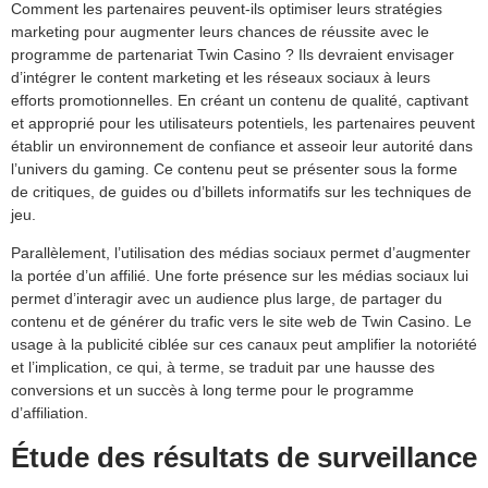
Comment les partenaires peuvent-ils optimiser leurs stratégies
marketing pour augmenter leurs chances de réussite avec le
programme de partenariat Twin Casino ? Ils devraient envisager
d’intégrer le content marketing et les réseaux sociaux à leurs
efforts promotionnelles. En créant un contenu de qualité, captivant
et approprié pour les utilisateurs potentiels, les partenaires peuvent
établir un environnement de confiance et asseoir leur autorité dans
l’univers du gaming. Ce contenu peut se présenter sous la forme
de critiques, de guides ou d’billets informatifs sur les techniques de
jeu.
Parallèlement, l’utilisation des médias sociaux permet d’augmenter
la portée d’un affilié. Une forte présence sur les médias sociaux lui
permet d’interagir avec un audience plus large, de partager du
contenu et de générer du trafic vers le site web de Twin Casino. Le
usage à la publicité ciblée sur ces canaux peut amplifier la notoriété
et l’implication, ce qui, à terme, se traduit par une hausse des
conversions et un succès à long terme pour le programme
d’affiliation.
Étude des résultats de surveillance