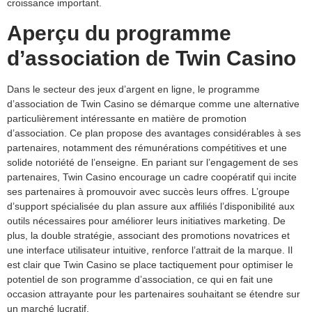
croissance important.
Aperçu du programme
d’association de Twin Casino
Dans le secteur des jeux d’argent en ligne, le programme
d’association de Twin Casino se démarque comme une alternative
particulièrement intéressante en matière de promotion
d’association. Ce plan propose des avantages considérables à ses
partenaires, notamment des rémunérations compétitives et une
solide notoriété de l’enseigne. En pariant sur l’engagement de ses
partenaires, Twin Casino encourage un cadre coopératif qui incite
ses partenaires à promouvoir avec succès leurs offres. L’groupe
d’support spécialisée du plan assure aux affiliés l’disponibilité aux
outils nécessaires pour améliorer leurs initiatives marketing. De
plus, la double stratégie, associant des promotions novatrices et
une interface utilisateur intuitive, renforce l’attrait de la marque. Il
est clair que Twin Casino se place tactiquement pour optimiser le
potentiel de son programme d’association, ce qui en fait une
occasion attrayante pour les partenaires souhaitant se étendre sur
un marché lucratif.