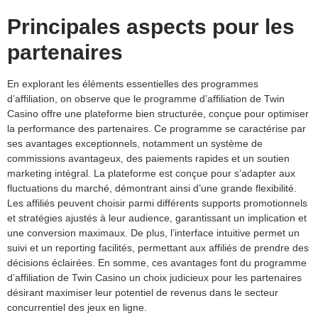
Principales aspects pour les
partenaires
En explorant les éléments essentielles des programmes
d’affiliation, on observe que le programme d’affiliation de Twin
Casino offre une plateforme bien structurée, conçue pour optimiser
la performance des partenaires. Ce programme se caractérise par
ses avantages exceptionnels, notamment un système de
commissions avantageux, des paiements rapides et un soutien
marketing intégral. La plateforme est conçue pour s’adapter aux
fluctuations du marché, démontrant ainsi d’une grande flexibilité.
Les affiliés peuvent choisir parmi différents supports promotionnels
et stratégies ajustés à leur audience, garantissant un implication et
une conversion maximaux. De plus, l’interface intuitive permet un
suivi et un reporting facilités, permettant aux affiliés de prendre des
décisions éclairées. En somme, ces avantages font du programme
d’affiliation de Twin Casino un choix judicieux pour les partenaires
désirant maximiser leur potentiel de revenus dans le secteur
concurrentiel des jeux en ligne.