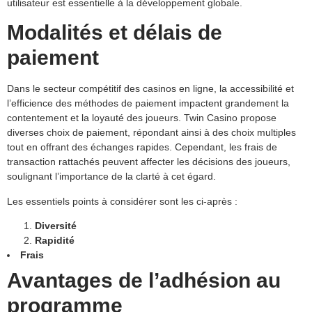
utilisateur est essentielle à la développement globale.
Modalités et délais de
paiement
Dans le secteur compétitif des casinos en ligne, la accessibilité et
l’efficience des méthodes de paiement impactent grandement la
contentement et la loyauté des joueurs. Twin Casino propose
diverses choix de paiement, répondant ainsi à des choix multiples
tout en offrant des échanges rapides. Cependant, les frais de
transaction rattachés peuvent affecter les décisions des joueurs,
soulignant l’importance de la clarté à cet égard.
Les essentiels points à considérer sont les ci-après :
Diversité
Rapidité
Frais
Avantages de l’adhésion au
programme