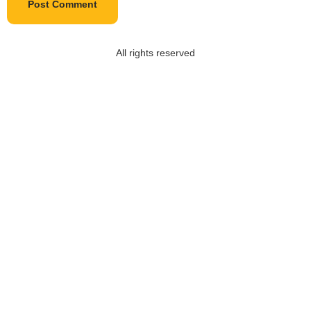
All rights reserved