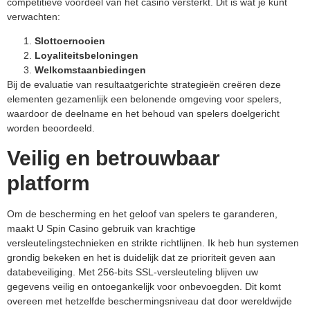
competitieve voordeel van het casino versterkt. Dit is wat je kunt
verwachten:
Slottoernooien
Loyaliteitsbeloningen
Welkomstaanbiedingen
Bij de evaluatie van resultaatgerichte strategieën creëren deze
elementen gezamenlijk een belonende omgeving voor spelers,
waardoor de deelname en het behoud van spelers doelgericht
worden beoordeeld.
Veilig en betrouwbaar
platform
Om de bescherming en het geloof van spelers te garanderen,
maakt U Spin Casino gebruik van krachtige
versleutelingstechnieken en strikte richtlijnen. Ik heb hun systemen
grondig bekeken en het is duidelijk dat ze prioriteit geven aan
databeveiliging. Met 256-bits SSL-versleuteling blijven uw
gegevens veilig en ontoegankelijk voor onbevoegden. Dit komt
overeen met hetzelfde beschermingsniveau dat door wereldwijde