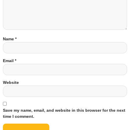
Name
*
Email
*
Website
Save my name, email, and website in this browser for the next
time I comment.