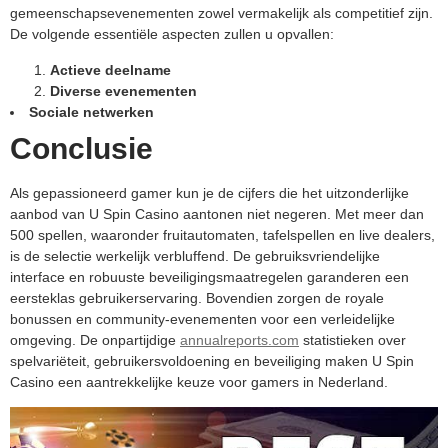
gemeenschapsevenementen zowel vermakelijk als competitief zijn.
De volgende essentiële aspecten zullen u opvallen:
Actieve deelname
Diverse evenementen
Sociale netwerken
Conclusie
Als gepassioneerd gamer kun je de cijfers die het uitzonderlijke
aanbod van U Spin Casino aantonen niet negeren. Met meer dan
500 spellen, waaronder fruitautomaten, tafelspellen en live dealers,
is de selectie werkelijk verbluffend. De gebruiksvriendelijke
interface en robuuste beveiligingsmaatregelen garanderen een
eersteklas gebruikerservaring. Bovendien zorgen de royale
bonussen en community-evenementen voor een verleidelijke
omgeving. De onpartijdige
annualreports.com
statistieken over
spelvariëteit, gebruikersvoldoening en beveiliging maken U Spin
Casino een aantrekkelijke keuze voor gamers in Nederland.