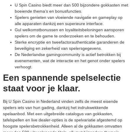
U Spin Casino biedt meer dan 500 bijzondere gokkasten met
boeiende thema’s en bonusfuncties.
Spelers genieten van vloeiende navigatie en gameplay op
alle apparaten dankzij een superieure interface.
Gul welkomstbonussen en loyaliteitsbeloningen aansporen
spelers om de game te onderzoeken en te behouden.
Sterke encryptie en tweefactorauthenticatie garanderen de
beveiliging en zekerheid van spelersgegevens.
De Nederlandse gamingcommunity is actief betrokken bij
evenementen, wat de interactie en het genot onder spelers
verhoogt.
Een spannende spelselectie
staat voor je klaar.
Bij U Spin Casino in Nederland vinden zelfs de meest eisende
spelers iets van hun gading, dankzij het indrukwekkende
spelaanbod. Met een uitgebreide catalogus van gokkasten,
tafelspellen en live dealer-opties is de spelvariatie afgestemd op
hoogste spelersbetrokkenheid. Alleen al de gokkasten omvatten