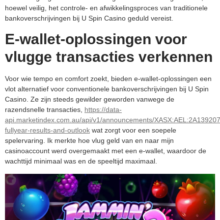
hoewel veilig, het controle- en afwikkelingsproces van traditionele
bankoverschrijvingen bij U Spin Casino geduld vereist.
E-wallet-oplossingen voor
vlugge transacties verkennen
Voor wie tempo en comfort zoekt, bieden e-wallet-oplossingen een
vlot alternatief voor conventionele bankoverschrijvingen bij U Spin
Casino. Ze zijn steeds gewilder geworden vanwege de
razendsnelle transacties,
https://data-
api.marketindex.com.au/api/v1/announcements/XASX:AEL:2A1392072/
fullyear-results-and-outlook
wat zorgt voor een soepele
spelervaring. Ik merkte hoe vlug geld van en naar mijn
casinoaccount werd overgemaakt met een e-wallet, waardoor de
wachttijd minimaal was en de speeltijd maximaal.