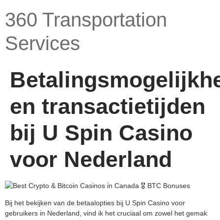
360 Transportation
Services
Betalingsmogelijkh
en transactietijden
bij U Spin Casino
voor Nederland
Bij het bekijken van de betaalopties bij U Spin Casino voor
gebruikers in Nederland, vind ik het cruciaal om zowel het gemak