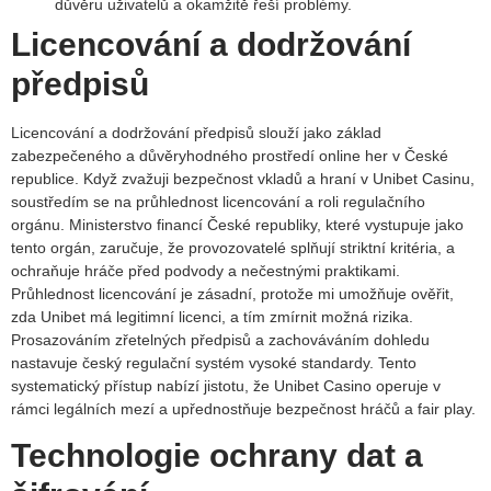
důvěru uživatelů a okamžitě řeší problémy.
Licencování a dodržování
předpisů
Licencování a dodržování předpisů slouží jako základ
zabezpečeného a důvěryhodného prostředí online her v České
republice. Když zvažuji bezpečnost vkladů a hraní v Unibet Casinu,
soustředím se na průhlednost licencování a roli regulačního
orgánu. Ministerstvo financí České republiky, které vystupuje jako
tento orgán, zaručuje, že provozovatelé splňují striktní kritéria, a
ochraňuje hráče před podvody a nečestnými praktikami.
Průhlednost licencování je zásadní, protože mi umožňuje ověřit,
zda Unibet má legitimní licenci, a tím zmírnit možná rizika.
Prosazováním zřetelných předpisů a zachováváním dohledu
nastavuje český regulační systém vysoké standardy. Tento
systematický přístup nabízí jistotu, že Unibet Casino operuje v
rámci legálních mezí a upřednostňuje bezpečnost hráčů a fair play.
Technologie ochrany dat a