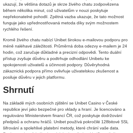
ukazují, že většina dotazů je skrze živého chatu zodpovězena
během několika minut, což uživatelům v nouzi poskytuje
nepřekonatelné pohodlí. Zpětná vazba ukazuje, že tato možnost
funguje jako upřednostňovaná metoda díky svým možnostem
rychlého řešení.
Kromě živého chatu nabízí Unibet širokou e-mailovou podporu pro
méně naléhavé záležitosti. Průměrná doba odezvy e-mailem je 24
hodin, což zaručuje důkladné a precizní odpovědi. Tento duální
přístup zvyšuje důvěru a podtrhuje odhodlání Unibetu ke
spokojenosti uživatelů a účinnosti podpory. Důvěryhodná
zákaznická podpora přímo ovlivňuje uživatelskou zkušenost a
posiluje důvěru v jejich platformu.
Shrnutí
Na základě mých osobních zjištění se Unibet Casino v České
republice jeví jako bezpečné pro vklady a hraní. Je licencováno a
regulováno Ministerstvem financí ČR, což poskytuje dodržování
předpisů a ochranu hráčů. Unibet používá pokročilé 128bitové SSL
šifrování a spolehlivé platební metody, které chrání vaše data.