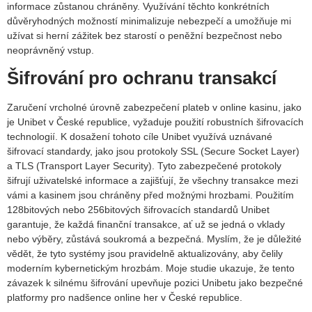
informace zůstanou chráněny. Využívání těchto konkrétních
důvěryhodných možností minimalizuje nebezpečí a umožňuje mi
užívat si herní zážitek bez starostí o peněžní bezpečnost nebo
neoprávněný vstup.
Šifrování pro ochranu transakcí
Zaručení vrcholné úrovně zabezpečení plateb v online kasinu, jako
je Unibet v České republice, vyžaduje použití robustních šifrovacích
technologií. K dosažení tohoto cíle Unibet využívá uznávané
šifrovací standardy, jako jsou protokoly SSL (Secure Socket Layer)
a TLS (Transport Layer Security). Tyto zabezpečené protokoly
šifrují uživatelské informace a zajišťují, že všechny transakce mezi
vámi a kasinem jsou chráněny před možnými hrozbami. Použitím
128bitových nebo 256bitových šifrovacích standardů Unibet
garantuje, že každá finanční transakce, ať už se jedná o vklady
nebo výběry, zůstává soukromá a bezpečná. Myslím, že je důležité
vědět, že tyto systémy jsou pravidelně aktualizovány, aby čelily
moderním kybernetickým hrozbám. Moje studie ukazuje, že tento
závazek k silnému šifrování upevňuje pozici Unibetu jako bezpečné
platformy pro nadšence online her v České republice.