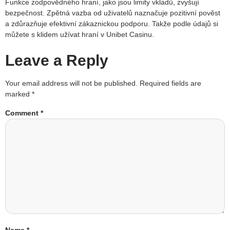
Funkce zodpovědného hraní, jako jsou limity vkladů, zvyšují
bezpečnost. Zpětná vazba od uživatelů naznačuje pozitivní pověst
a zdůrazňuje efektivní zákaznickou podporu. Takže podle údajů si
můžete s klidem užívat hraní v Unibet Casinu.
Leave a Reply
Your email address will not be published.
Required fields are
marked
*
Comment
*
Name
*