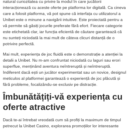
natural curiozitatea cu privire la modul în care jucătorii
interacționează cu aceste oferte pe platforma lor digitală. Ca cineva
care a folosit platforma, vă pot spune că interfața cu utilizatorul a
Unibet este o minune a navigării intuitive. Este proiectată pentru a
vă permite să găsiți jocurile preferate fără efort. Fiecare categorie
este etichetată clar, iar funcția eficientă de căutare garantează că
nu sunteți niciodată la mai mult de câteva clicuri distanță de o
potrivire perfectă.
Mai mult, experiența de joc fluidă este o demonstrație a atenției la
detalii a Unibet. Nu m-am confruntat niciodată cu laguri sau erori
superflue, menținând aventura neîntreruptă și neîntreruptă.
Indiferent dacă ești un jucător experimentat sau un novice, designul
meticulos al platformei garantează o experiență de joc plăcută și
fără probleme, focalizându-se exclusiv pe distracție.
Îmbunătățiți-vă experiența cu
oferte atractive
Dacă te-ai întrebat vreodată cum să profiți la maximum de timpul
petrecut la Unibet Casino, explorarea promoțiilor lor interesante