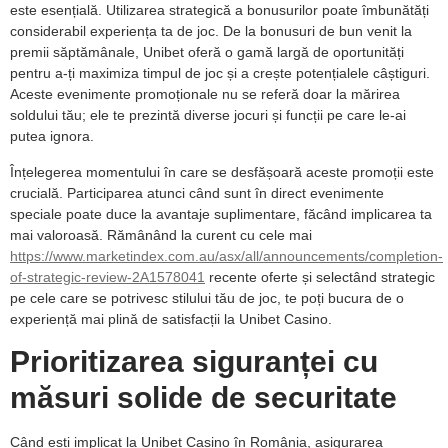
este esențială. Utilizarea strategică a bonusurilor poate îmbunătăți
considerabil experiența ta de joc. De la bonusuri de bun venit la
premii săptămânale, Unibet oferă o gamă largă de oportunități
pentru a-ți maximiza timpul de joc și a crește potențialele câștiguri.
Aceste evenimente promoționale nu se referă doar la mărirea
soldului tău; ele te prezintă diverse jocuri și funcții pe care le-ai
putea ignora.
Înțelegerea momentului în care se desfășoară aceste promoții este
crucială. Participarea atunci când sunt în direct evenimente
speciale poate duce la avantaje suplimentare, făcând implicarea ta
mai valoroasă. Rămânând la curent cu cele mai
https://www.marketindex.com.au/asx/all/announcements/completion-
of-strategic-review-2A1578041
recente oferte și selectând strategic
pe cele care se potrivesc stilului tău de joc, te poți bucura de o
experiență mai plină de satisfacții la Unibet Casino.
Prioritizarea siguranței cu
măsuri solide de securitate
Când ești implicat la Unibet Casino în România, asigurarea