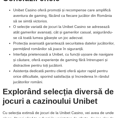
Unibet Casino oferă promoții și recompense care amplifică
aventura de gaming, făcând ca fiecare jucător din România
să se simtă victorios.
O selecție variată de jocuri la Unibet Casino se adresează
atât gamerilor avansați, cât și gamerilor casual, asigurându-
se că toată lumea găsește un joc adecvat.
Protecția avansată garantează securitatea datelor jucătorilor,
permițând românilor să joace în siguranță.
Interfața prietenoasă a Unibet, cu funcții ușoare de navigare
și căutare, oferă experiențe de gaming fără întreruperi și
distractive pentru toți jucătorii.
Asistența dedicată pentru clienți oferă ajutor rapid pentru
orice dificultate, sporind satisfacția și încrederea în rândul
jucătorilor români.
Explorând selecția diversă de
jocuri a cazinoului Unibet
Cu selecția extinsă de jocuri de la Unibet Casino, vei avea de unde