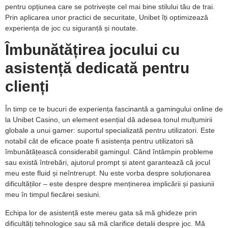
pentru opțiunea care se potrivește cel mai bine stilului tău de trai.
Prin aplicarea unor practici de securitate, Unibet îți optimizează
experiența de joc cu siguranță și noutate.
Îmbunătățirea jocului cu
asistență dedicată pentru
clienți
În timp ce te bucuri de experiența fascinantă a gamingului online de
la Unibet Casino, un element esențial dă adesea tonul mulțumirii
globale a unui gamer: suportul specializată pentru utilizatori. Este
notabil cât de eficace poate fi asistența pentru utilizatori să
îmbunătățească considerabil gamingul. Când întâmpin probleme
sau există întrebări, ajutorul prompt și atent garantează că jocul
meu este fluid și neîntrerupt. Nu este vorba despre soluționarea
dificultăților – este despre despre menținerea implicării și pasiunii
meu în timpul fiecărei sesiuni.
Echipa lor de asistență este mereu gata să mă ghideze prin
dificultăți tehnologice sau să mă clarifice detalii despre joc. Mă