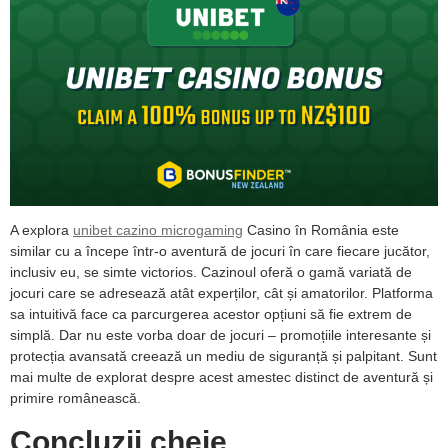
A explora
unibet cazino microgaming
Casino în România este
similar cu a începe într-o aventură de jocuri în care fiecare jucător,
inclusiv eu, se simte victorios. Cazinoul oferă o gamă variată de
jocuri care se adresează atât experților, cât și amatorilor. Platforma
sa intuitivă face ca parcurgerea acestor opțiuni să fie extrem de
simplă. Dar nu este vorba doar de jocuri – promoțiile interesante și
protecția avansată creează un mediu de siguranță și palpitant. Sunt
mai multe de explorat despre acest amestec distinct de aventură și
primire românească.
Concluzii cheie