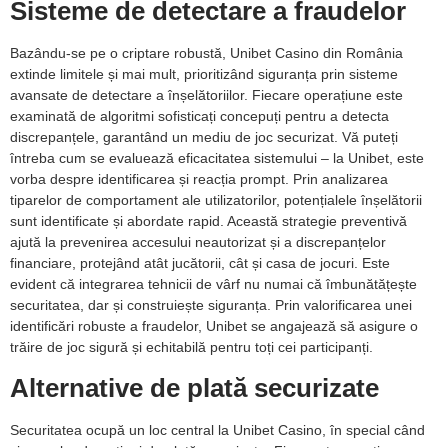
Sisteme de detectare a fraudelor
Bazându-se pe o criptare robustă, Unibet Casino din România
extinde limitele și mai mult, prioritizând siguranța prin sisteme
avansate de detectare a înșelătoriilor. Fiecare operațiune este
examinată de algoritmi sofisticați concepuți pentru a detecta
discrepanțele, garantând un mediu de joc securizat. Vă puteți
întreba cum se evaluează eficacitatea sistemului – la Unibet, este
vorba despre identificarea și reacția prompt. Prin analizarea
tiparelor de comportament ale utilizatorilor, potențialele înșelătorii
sunt identificate și abordate rapid. Această strategie preventivă
ajută la prevenirea accesului neautorizat și a discrepanțelor
financiare, protejând atât jucătorii, cât și casa de jocuri. Este
evident că integrarea tehnicii de vârf nu numai că îmbunătățește
securitatea, dar și construiește siguranța. Prin valorificarea unei
identificări robuste a fraudelor, Unibet se angajează să asigure o
trăire de joc sigură și echitabilă pentru toți cei participanți.
Alternative de plată securizate
Securitatea ocupă un loc central la Unibet Casino, în special când