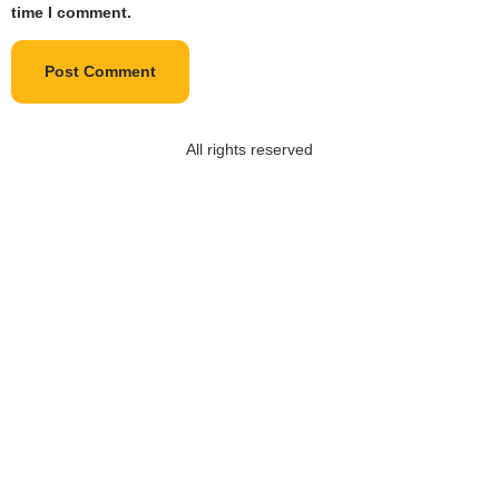
time I comment.
All rights reserved