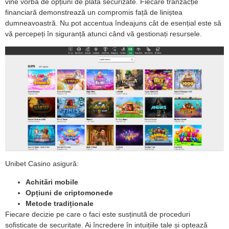
vine vorba de opțiuni de plată securizate. Fiecare tranzacție
financiară demonstrează un compromis față de liniștea
dumneavoastră. Nu pot accentua îndeajuns cât de esențial este să
vă percepeți în siguranță atunci când vă gestionați resursele.
Unibet Casino asigură:
Achitări mobile
Opțiuni de criptomonede
Metode tradiționale
Fiecare decizie pe care o faci este susținută de proceduri
sofisticate de securitate. Ai încredere în intuițiile tale și optează