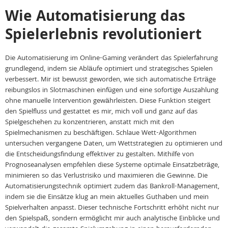
Wie Automatisierung das
Spielerlebnis revolutioniert
Die Automatisierung im Online-Gaming verändert das Spielerfahrung
grundlegend, indem sie Abläufe optimiert und strategisches Spielen
verbessert. Mir ist bewusst geworden, wie sich automatische Erträge
reibungslos in Slotmaschinen einfügen und eine sofortige Auszahlung
ohne manuelle Intervention gewährleisten. Diese Funktion steigert
den Spielfluss und gestattet es mir, mich voll und ganz auf das
Spielgeschehen zu konzentrieren, anstatt mich mit den
Spielmechanismen zu beschäftigen. Schlaue Wett-Algorithmen
untersuchen vergangene Daten, um Wettstrategien zu optimieren und
die Entscheidungsfindung effektiver zu gestalten. Mithilfe von
Prognoseanalysen empfehlen diese Systeme optimale Einsatzbeträge,
minimieren so das Verlustrisiko und maximieren die Gewinne. Die
Automatisierungstechnik optimiert zudem das Bankroll-Management,
indem sie die Einsätze klug an mein aktuelles Guthaben und mein
Spielverhalten anpasst. Dieser technische Fortschritt erhöht nicht nur
den Spielspaß, sondern ermöglicht mir auch analytische Einblicke und