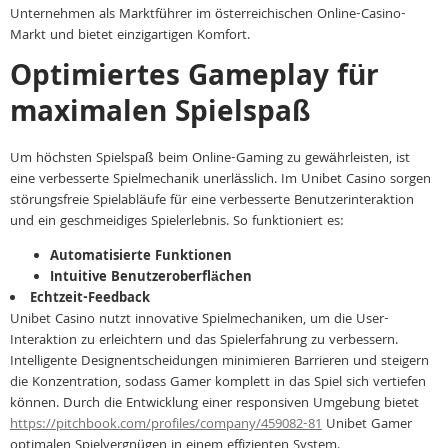
Unternehmen als Marktführer im österreichischen Online-Casino-
Markt und bietet einzigartigen Komfort.
Optimiertes Gameplay für
maximalen Spielspaß
Um höchsten Spielspaß beim Online-Gaming zu gewährleisten, ist
eine verbesserte Spielmechanik unerlässlich. Im Unibet Casino sorgen
störungsfreie Spielabläufe für eine verbesserte Benutzerinteraktion
und ein geschmeidiges Spielerlebnis. So funktioniert es:
Automatisierte Funktionen
Intuitive Benutzeroberflächen
Echtzeit-Feedback
Unibet Casino nutzt innovative Spielmechaniken, um die User-
Interaktion zu erleichtern und das Spielerfahrung zu verbessern.
Intelligente Designentscheidungen minimieren Barrieren und steigern
die Konzentration, sodass Gamer komplett in das Spiel sich vertiefen
können. Durch die Entwicklung einer responsiven Umgebung bietet
https://pitchbook.com/profiles/company/459082-81
Unibet Gamer
optimalen Spielvergnügen in einem effizienten System.