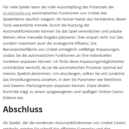
Für viele Spieler kann die volle Ausschöpfung des Potenzials der
en.wikipedia.org
automatischen Funktionen von Unibet das
Spielerlebnis deutlich steigern. Als Nutzer bietet das Verständnis dieser
Tools wesentliche Vorteile. Durch die Nutzung der
Automatikfunktionen können Sie das Spiel vereinfachen und präzise
Wetten ohne manuelle Eingabe platzieren. Dies erspart nicht nur Zeit,
sondern maximiert auch die strategische Effizienz. Die
Benutzeroberfläche von Unibet ermöglicht vielfältige Anpassungen,
sodass Sie die automatischen Funktionen an Ihre individuellen
Vorlieben anpassen können. Ich finde diese Anpassungsmöglichkeiten
unschätzbar wertvoll, da sie die automatischen Prozesse optimal auf
meinen Spielstil abstimmen. Um anzufangen, sollten Sie sich zunächst
das Einstellungsmenü ansehen, in dem Sie Parameter wie Wettlimits
und Gewinn-/Verlustgrenzen anpassen können. Diese direkte
Kontrolle trägt zu einem ausgewogenen und spaßigen Online-Casino-
Erlebnis bei.
Abschluss
Als Spieler, der die modernen Automatikfunktionen von Unibet Casino