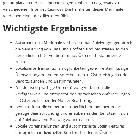
genau platzieren diese Optimierungen Unibet im Gegensatz zu
verschiedenen Internet-Casinos? Die Feinheiten dieser Merkmale
verdienen einen detaillierteren Blick.
Wichtigste Ergebnisse
Automatisierte Merkmale verbessern das Spielvergnügen durch
die Verwaltung von Bets und Profiten und reduzieren so den
persönlichen Intervention für aus Österreich stammende
Nutzer.
Lokalisierte Transaktionsmöglichkeiten gewährleisten flüssige
Überweisungen und entsprechen den in Österreich geltenden
Bevorzugungen und Bestimmungen.
Die deutschsprachige Unterstützung verbessert die
Verfügbarkeit und entspricht den sprachlichen Anforderungen
in Österreich lebender Nutzer Beachtung.
Benutzerfreundliche Benutzeroberflächen minimieren die
geistige Beanspruchung und erlauben es den Benutzern, sich
auf Spielspaß und Planung zu fokussieren.
Lokale Voreinstellungen und automatisierte Login-Features
ermöglichen individuellen Komfort für den in Österreich