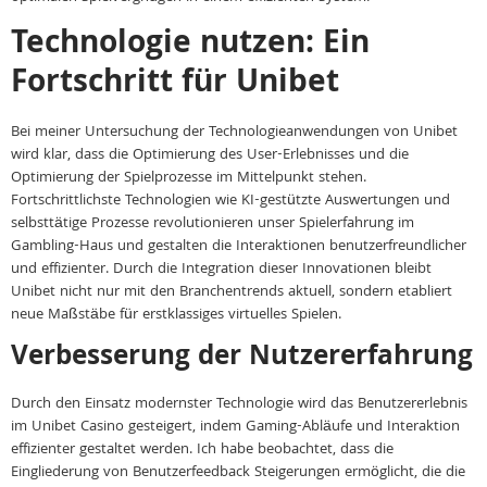
Technologie nutzen: Ein
Fortschritt für Unibet
Bei meiner Untersuchung der Technologieanwendungen von Unibet
wird klar, dass die Optimierung des User-Erlebnisses und die
Optimierung der Spielprozesse im Mittelpunkt stehen.
Fortschrittlichste Technologien wie KI-gestützte Auswertungen und
selbsttätige Prozesse revolutionieren unser Spielerfahrung im
Gambling-Haus und gestalten die Interaktionen benutzerfreundlicher
und effizienter. Durch die Integration dieser Innovationen bleibt
Unibet nicht nur mit den Branchentrends aktuell, sondern etabliert
neue Maßstäbe für erstklassiges virtuelles Spielen.
Verbesserung der Nutzererfahrung
Durch den Einsatz modernster Technologie wird das Benutzererlebnis
im Unibet Casino gesteigert, indem Gaming-Abläufe und Interaktion
effizienter gestaltet werden. Ich habe beobachtet, dass die
Eingliederung von Benutzerfeedback Steigerungen ermöglicht, die die