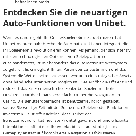
befindlichen Markt.
Entdecken Sie die neuartigen
Auto-Funktionen von Unibet.
Wenn es darum geht, Ihr Online-Spielerlebnis zu optimieren, hat
Unibet mehrere bahnbrechende Automatikfunktionen integriert, die
Ihr Spielerlebnis revolutionieren können. Als jemand, der sich intensiv
mit den technologischen Optionen von Spieleplattformen
auseinandersetzt, ist mir besonders das automatisierte Wettsystem
aufgefallen. Es ermöglicht Ihnen, Parameter zu bestimmen und das
System die Wetten setzen zu lassen, wodurch ein strategischer Ansatz
ohne händische Intervention möglich ist. Dies erhöht die Effizienz und
reduziert das Risiko menschlicher Fehler bei Spielen mit hohen
Einsätzen. Darüber hinaus vereinfacht Unibet die Navigation im
Casino. Die Benutzeroberfläche ist benutzerfreundlich gestaltet,
sodass Sie weniger Zeit mit der Suche nach Spielen oder Funktionen
investieren. Es ist offensichtlich, dass Unibet der
Benutzerfreundlichkeit höchste Priorität gewährt und eine effiziente
Interaktion schafft, die es Ihnen erlaubt, sich auf strategisches
Gameplay anstatt auf komplizierte Navigation zu fokussieren.