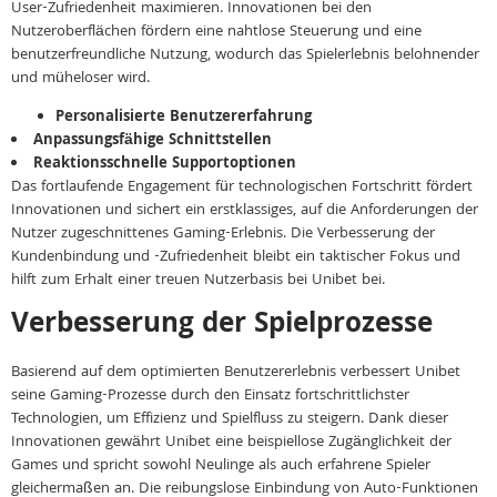
User-Zufriedenheit maximieren. Innovationen bei den
Nutzeroberflächen fördern eine nahtlose Steuerung und eine
benutzerfreundliche Nutzung, wodurch das Spielerlebnis belohnender
und müheloser wird.
Personalisierte Benutzererfahrung
Anpassungsfähige Schnittstellen
Reaktionsschnelle Supportoptionen
Das fortlaufende Engagement für technologischen Fortschritt fördert
Innovationen und sichert ein erstklassiges, auf die Anforderungen der
Nutzer zugeschnittenes Gaming-Erlebnis. Die Verbesserung der
Kundenbindung und -Zufriedenheit bleibt ein taktischer Fokus und
hilft zum Erhalt einer treuen Nutzerbasis bei Unibet bei.
Verbesserung der Spielprozesse
Basierend auf dem optimierten Benutzererlebnis verbessert Unibet
seine Gaming-Prozesse durch den Einsatz fortschrittlichster
Technologien, um Effizienz und Spielfluss zu steigern. Dank dieser
Innovationen gewährt Unibet eine beispiellose Zugänglichkeit der
Games und spricht sowohl Neulinge als auch erfahrene Spieler
gleichermaßen an. Die reibungslose Einbindung von Auto-Funktionen