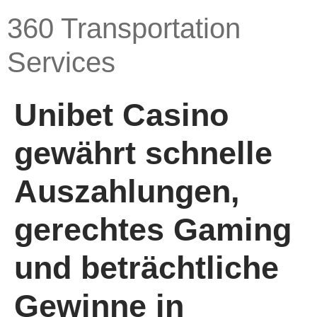
360 Transportation
Services
Unibet Casino
gewährt schnelle
Auszahlungen,
gerechtes Gaming
und beträchtliche
Gewinne in