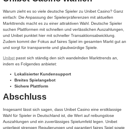
Warum zieht es so viele deutsche Spieler zu Unibet Casino? Ganz
einfach: Die Anpassung der Spielerpräferenzen mit aktuellen
Markttrends macht es zu einer attraktiven Wahl. Deutsche Spieler
suchen Plattformen mit schnellen und verlässlichen Auszahlungen,
und Unibet punktet hier mit schneller Transaktionsabwicklung.
Zudem kommt der Fokus auf faires Spiel im gesamten Markt gut an
und sorgt für transparente und glaubwürdige Spiele.
Unibet
passt sich ständig den sich wandelnden Markttrends an,
indem es Folgendes anbietet:
Lokalisierter Kundensupport
Breites Spielangebot
Sichere Plattform
Abschluss
Insgesamt lässt sich sagen, dass Unibet Casino eine erstklassige
Wahl für Spieler in Deutschland ist, die Wert auf reibungslose
Auszahlungen und ein zuverlässiges Spielumfeld legen. Unibet
unterliegt strengen Regulierungen und garantiert faires Spiel sowie