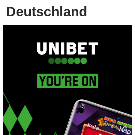
Deutschland