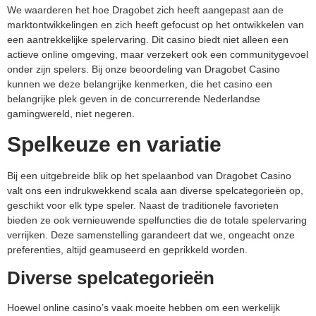
We waarderen het hoe Dragobet zich heeft aangepast aan de
marktontwikkelingen en zich heeft gefocust op het ontwikkelen van
een aantrekkelijke spelervaring. Dit casino biedt niet alleen een
actieve online omgeving, maar verzekert ook een communitygevoel
onder zijn spelers. Bij onze beoordeling van Dragobet Casino
kunnen we deze belangrijke kenmerken, die het casino een
belangrijke plek geven in de concurrerende Nederlandse
gamingwereld, niet negeren.
Spelkeuze en variatie
Bij een uitgebreide blik op het spelaanbod van Dragobet Casino
valt ons een indrukwekkend scala aan diverse spelcategorieën op,
geschikt voor elk type speler. Naast de traditionele favorieten
bieden ze ook vernieuwende spelfuncties die de totale spelervaring
verrijken. Deze samenstelling garandeert dat we, ongeacht onze
preferenties, altijd geamuseerd en geprikkeld worden.
Diverse spelcategorieën
Hoewel online casino’s vaak moeite hebben om een werkelijk