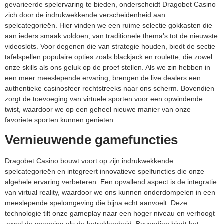
gevarieerde spelervaring te bieden, onderscheidt Dragobet Casino
zich door de indrukwekkende verscheidenheid aan
spelcategorieën. Hier vinden we een ruime selectie gokkasten die
aan ieders smaak voldoen, van traditionele thema’s tot de nieuwste
videoslots. Voor degenen die van strategie houden, biedt de sectie
tafelspellen populaire opties zoals blackjack en roulette, die zowel
onze skills als ons geluk op de proef stellen. Als we zin hebben in
een meer meeslepende ervaring, brengen de live dealers een
authentieke casinosfeer rechtstreeks naar ons scherm. Bovendien
zorgt de toevoeging van virtuele sporten voor een opwindende
twist, waardoor we op een geheel nieuwe manier van onze
favoriete sporten kunnen genieten.
Vernieuwende gamefuncties
Dragobet Casino bouwt voort op zijn indrukwekkende
spelcategorieën en integreert innovatieve spelfuncties die onze
algehele ervaring verbeteren. Een opvallend aspect is de integratie
van virtual reality, waardoor we ons kunnen onderdompelen in een
meeslepende spelomgeving die bijna echt aanvoelt. Deze
technologie tilt onze gameplay naar een hoger niveau en verhoogt