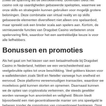
zowel de spanning als de betrokkenheid. Bovendien biedt het
casino ook op vaardigheden gebaseerde spelopties, waarmee we
onze skills en strategieën kunnen gebruiken voor mogelijk grotere
beloningen. Deze combinatie van virtual reality en op skills
gebaseerde elementen diversifieert niet alleen ons spelaanbod,
maar spreekt ook een breder scala aan spelers aan. Kortom, de
vernieuwende functies van Dragobet Casino verbeteren onze
spelervaring flink, waardoor het een aantrekkelijke keuze is voor
alle liefhebbers.
Bonussen en promoties
Als het gaat om het kiezen van een betaalmethode bij Dragobet
Casino in Nederland, hebben we een verscheidenheid aan
veelgebruikte opties tot onze beschikking. Veel gokkers kiezen voor
e-walletdiensten zoals Skrill en Neteller vanwege hun snelheid en
eenvoud. Deze platforms vereenvoudigen transacties, waardoor we
moeiteloos geld kunnen storten en opnemen. Daarnaast kunnen
we de opties van cryptovaluta verkennen, die steeds gewilder
worden vanwege hun anonimiteit en veiligheid. Bitcoin biedt
bijvoorbeeld een niet-gecentraliseerde manier om ons speelgeld te
beheren zonder de rompslomp van conventioneel bankieren. Door