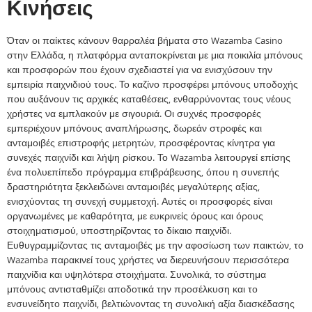
Κινήσεις
Όταν οι παίκτες κάνουν θαρραλέα βήματα στο Wazamba Casino
στην Ελλάδα, η πλατφόρμα ανταποκρίνεται με μια ποικιλία μπόνους
και προσφορών που έχουν σχεδιαστεί για να ενισχύσουν την
εμπειρία παιχνιδιού τους. Το καζίνο προσφέρει μπόνους υποδοχής
που αυξάνουν τις αρχικές καταθέσεις, ενθαρρύνοντας τους νέους
χρήστες να εμπλακούν με σιγουριά. Οι συχνές προσφορές
εμπεριέχουν μπόνους αναπλήρωσης, δωρεάν στροφές και
ανταμοιβές επιστροφής μετρητών, προσφέροντας κίνητρα για
συνεχές παιχνίδι και λήψη ρίσκου. Το Wazamba λειτουργεί επίσης
ένα πολυεπίπεδο πρόγραμμα επιβράβευσης, όπου η συνεπής
δραστηριότητα ξεκλειδώνει ανταμοιβές μεγαλύτερης αξίας,
ενισχύοντας τη συνεχή συμμετοχή. Αυτές οι προσφορές είναι
οργανωμένες με καθαρότητα, με ευκρινείς όρους και όρους
στοιχηματισμού, υποστηρίζοντας το δίκαιο παιχνίδι.
Ευθυγραμμίζοντας τις ανταμοιβές με την αφοσίωση των παικτών, το
Wazamba παρακινεί τους χρήστες να διερευνήσουν περισσότερα
παιχνίδια και υψηλότερα στοιχήματα. Συνολικά, το σύστημα
μπόνους αντισταθμίζει αποδοτικά την προσέλκυση και το
ενσυνείδητο παιχνίδι, βελτιώνοντας τη συνολική αξία διασκέδασης