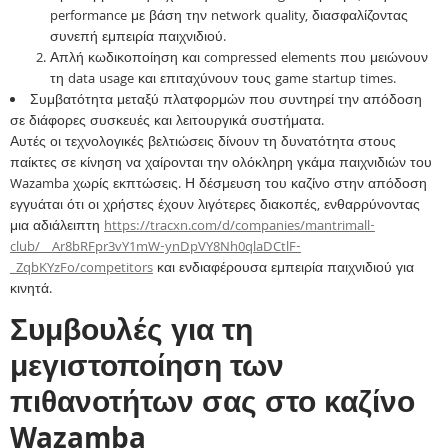
performance με βάση την network quality, διασφαλίζοντας
συνεπή εμπειρία παιχνιδιού.
Απλή κωδικοποίηση και compressed elements που μειώνουν
τη data usage και επιταχύνουν τους game startup times.
Συμβατότητα μεταξύ πλατφορμών που συντηρεί την απόδοση
σε διάφορες συσκευές και λειτουργικά συστήματα.
Αυτές οι τεχνολογικές βελτιώσεις δίνουν τη δυνατότητα στους
παίκτες σε κίνηση να χαίρονται την ολόκληρη γκάμα παιχνιδιών του
Wazamba χωρίς εκπτώσεις. Η δέσμευση του καζίνο στην απόδοση
εγγυάται ότι οι χρήστες έχουν λιγότερες διακοπές, ενθαρρύνοντας
μια αδιάλειπτη
https://tracxn.com/d/companies/mantrimall-
club/__Ar8bRFpr3vY1mW-ynDpVY8Nh0qlaDCtlF-
_ZqbKYzFo/competitors
και ενδιαφέρουσα εμπειρία παιχνιδιού για
κινητά.
Συμβουλές για τη
μεγιστοποίηση των
πιθανοτήτων σας στο καζίνο
Wazamba