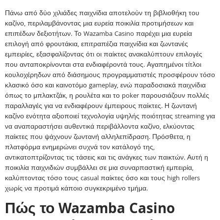
Πάνω από δύο χιλιάδες παιχνίδια αποτελούν τη βιβλιοθήκη του
καζίνο, περιλαμβάνοντας μια ευρεία ποικιλία προτιμήσεων και
επιπέδων δεξιοτήτων. Το Wazamba Casino παρέχει μια ευρεία
επιλογή από φρουτάκια, επιτραπέζια παιχνίδια και ζωντανές
εμπειρίες, εξασφαλίζοντας ότι οι παίκτες ανακαλύπτουν επιλογές
που ανταποκρίνονται στα ενδιαφέροντά τους. Αγαπημένοι τίτλοι
κουλοχέρηδων από διάσημους προγραμματιστές προσφέρουν τόσο
κλασικό όσο και καινοτόμο gameplay, ενώ παραδοσιακά παιχνίδια
όπως το μπλακτζάκ, η ρουλέτα και το poker παρουσιάζουν πολλές
παραλλαγές για να ενδιαφέρουν έμπειρους παίκτες. Η ζωντανή
καζίνο ενότητα αξιοποιεί τεχνολογία υψηλής ποιότητας streaming για
να αναπαραστήσει αυθεντικά περιβάλλοντα καζίνο, ελκύοντας
παίκτες που ψάχνουν ζωντανή αλληλεπίδραση. Πρόσθετα, η
πλατφόρμα ενημερώνει συχνά τον κατάλογό της,
αντικατοπτρίζοντας τις τάσεις και τις ανάγκες των παικτών. Αυτή η
ποικιλία παιχνιδιών συμβάλλει σε μια συναρπαστική εμπειρία,
καλύπτοντας τόσο τους casual παίκτες όσο και τους high rollers
χωρίς να προτιμά κάποιο συγκεκριμένο τμήμα.
Πώς το Wazamba Casino