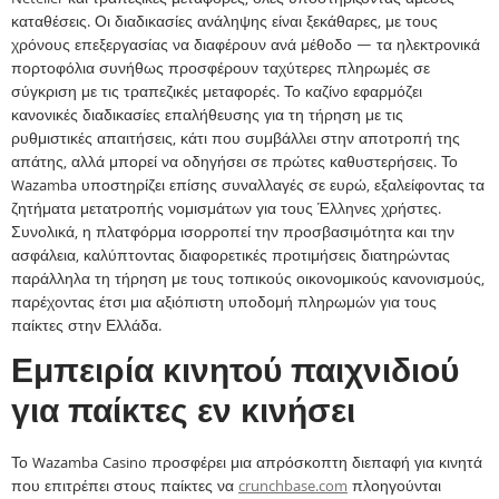
καταθέσεις. Οι διαδικασίες ανάληψης είναι ξεκάθαρες, με τους
χρόνους επεξεργασίας να διαφέρουν ανά μέθοδο — τα ηλεκτρονικά
πορτοφόλια συνήθως προσφέρουν ταχύτερες πληρωμές σε
σύγκριση με τις τραπεζικές μεταφορές. Το καζίνο εφαρμόζει
κανονικές διαδικασίες επαλήθευσης για τη τήρηση με τις
ρυθμιστικές απαιτήσεις, κάτι που συμβάλλει στην αποτροπή της
απάτης, αλλά μπορεί να οδηγήσει σε πρώτες καθυστερήσεις. Το
Wazamba υποστηρίζει επίσης συναλλαγές σε ευρώ, εξαλείφοντας τα
ζητήματα μετατροπής νομισμάτων για τους Έλληνες χρήστες.
Συνολικά, η πλατφόρμα ισορροπεί την προσβασιμότητα και την
ασφάλεια, καλύπτοντας διαφορετικές προτιμήσεις διατηρώντας
παράλληλα τη τήρηση με τους τοπικούς οικονομικούς κανονισμούς,
παρέχοντας έτσι μια αξιόπιστη υποδομή πληρωμών για τους
παίκτες στην Ελλάδα.
Εμπειρία κινητού παιχνιδιού
για παίκτες εν κινήσει
Το Wazamba Casino προσφέρει μια απρόσκοπτη διεπαφή για κινητά
που επιτρέπει στους παίκτες να
crunchbase.com
πλοηγούνται