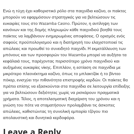
Ενώ η τύχη έχει καθοριστικό ρόλο στα παιχνίδια καζίνο, οι παίκτες
μπορούν να εφαρμόσουν στρατηγικές για να βελτιώσουν τις
ευκαιρίες τους στο Wazamba Casino. Πρώτον, η αντίληψη των
κανόνων και της δομής πληρωμών κάθε παιχνιδιού βοηθά τους
παίκτες να λαμβάνουν ενημερωμένες αποφάσεις. Ο ορισμός ενός
σαφούς προϋπολογισμού και η διατήρησή του ελαχιστοποιεί τις
απώλειες και προωθεί το συνειδητό παιχνίδι. Η εκμετάλλευση των
μπόνους και των προσφορών του Wazamba μπορεί να αυξήσει τα
κεφάλαιά τους, παρέχοντας περισσότερο χρόνο παιχνιδιού και
αυξημένες ευκαιρίες νίκης. Επιπλέον, η εστίαση σε παιχνίδια με
μικρότερο πλεονέκτημα καζίνο, όπως το μπλακτζάκ ή το βίντεο
πόκερ, ενισχύει την πιθανότητα επιστροφής κερδών. Οι παίκτες θα
πρέπει επίσης να εξασκούνται στα παιχνίδια σε λειτουργία επίδειξης
για να βελτιώσουν δεξιότητες χωρίς να ρισκάρουν πραγματικά
χρήματα. Τέλος, η αποτελεσματική διαχείριση του χρόνου και η
γνώση του πότε να σταματήσουν προλαμβάνει τις άσκοπες
απώλειες, καθιστώντας τη συνολική εμπειρία τζόγου πιο
απολαυστική και δυνητικά κερδοφόρα.
Leave a Reply