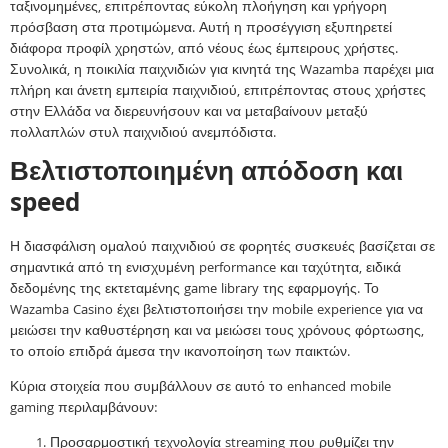
ταξινομημένες, επιτρέποντας εύκολη πλοήγηση και γρήγορη
πρόσβαση στα προτιμώμενα. Αυτή η προσέγγιση εξυπηρετεί
διάφορα προφίλ χρηστών, από νέους έως έμπειρους χρήστες.
Συνολικά, η ποικιλία παιχνιδιών για κινητά της Wazamba παρέχει μια
πλήρη και άνετη εμπειρία παιχνιδιού, επιτρέποντας στους χρήστες
στην Ελλάδα να διερευνήσουν και να μεταβαίνουν μεταξύ
πολλαπλών στυλ παιχνιδιού ανεμπόδιστα.
Βελτιστοποιημένη απόδοση και
speed
Η διασφάλιση ομαλού παιχνιδιού σε φορητές συσκευές βασίζεται σε
σημαντικά από τη ενισχυμένη performance και ταχύτητα, ειδικά
δεδομένης της εκτεταμένης game library της εφαρμογής. Το
Wazamba Casino έχει βελτιστοποιήσει την mobile experience για να
μειώσει την καθυστέρηση και να μειώσει τους χρόνους φόρτωσης,
το οποίο επιδρά άμεσα την ικανοποίηση των παικτών.
Κύρια στοιχεία που συμβάλλουν σε αυτό το enhanced mobile
gaming περιλαμβάνουν:
Προσαρμοστική τεχνολογία streaming που ρυθμίζει την