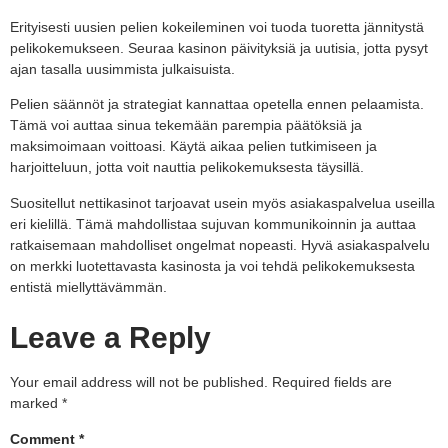
Erityisesti uusien pelien kokeileminen voi tuoda tuoretta jännitystä
pelikokemukseen. Seuraa kasinon päivityksiä ja uutisia, jotta pysyt
ajan tasalla uusimmista julkaisuista.
Pelien säännöt ja strategiat kannattaa opetella ennen pelaamista.
Tämä voi auttaa sinua tekemään parempia päätöksiä ja
maksimoimaan voittoasi. Käytä aikaa pelien tutkimiseen ja
harjoitteluun, jotta voit nauttia pelikokemuksesta täysillä.
Suositellut nettikasinot tarjoavat usein myös asiakaspalvelua useilla
eri kielillä. Tämä mahdollistaa sujuvan kommunikoinnin ja auttaa
ratkaisemaan mahdolliset ongelmat nopeasti. Hyvä asiakaspalvelu
on merkki luotettavasta kasinosta ja voi tehdä pelikokemuksesta
entistä miellyttävämmän.
Leave a Reply
Your email address will not be published.
Required fields are
marked
*
Comment
*