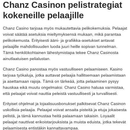
Chanz Casinon pelistrategiat
kokeneille pelaajille
Chanz Casino tarjoaa myös mukautettavia pelikokemuksia. Pelaajat
voivat säätää asetuksia mieltymyksensä mukaan, mikä parantaa
pelikokemusta. Erityisesti ääni- ja grafiikka-asetukset antavat
pelaajille mahdollisuuden luoda juuri heille sopivan tunnelman.
Tämä henkilökohtainen lähestymistapa tekee Chanz Casinosta
ainutlaatuisen pelialustan.
Chanz Casino panostaa myös vastuulliseen pelaamiseen. Kasino
tarjoaa työkaluja, jotka auttavat pelaajia hallitsemaan pelaamistaan
ja asettamaan rajoja. Tämä on tärkeää, jotta pelaaminen pysyy
hauskaa eikä muutu ongelmaksi. Chanz Casino haluaa varmistaa,
että pelaajat voivat nauttia peleistä vastuullisesti ja turvallisesti.
Erityiset ohjelmat ja lojaalisuusbonukset palkitsevat Chanz Casinon
uskollisia pelaajia. Pelaajat voivat ansaita pisteitä ja etuja jokaisesta
pelistä, ja tämä kannustaa heitä palaamaan takaisin. Loyaalit
pelaajat nauttivat erikoistarjouksista ja muista eduista, jotka tekevät
pelaamisesta entistäkin kannattavampaa.