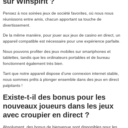
sur Winspirit ?
Pensez à nos soirées jeux de société favorites, où nous nous
réunissons entre amis, chacun apportant sa touche de
divertissement.
De la même manière, pour jouer aux jeux de casino en direct, un
appareil compatible est nécessaire pour une expérience parfaite.
Nous pouvons profiter des jeux mobiles sur smartphones et
tablettes, tandis que les ordinateurs portables et de bureau
fonctionnent également très bien.
Tant que notre appareil dispose d’une connexion internet stable,
nous sommes prêts à plonger ensemble dans des jeux en direct
palpitants !
Existe-t-il des bonus pour les
nouveaux joueurs dans les jeux
avec croupier en direct ?
Absolument, des bonus de bienvenue sont disponibles pour les