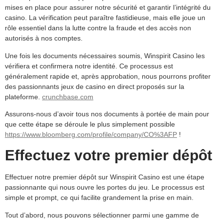
mises en place pour assurer notre sécurité et garantir l’intégrité du
casino. La vérification peut paraître fastidieuse, mais elle joue un
rôle essentiel dans la lutte contre la fraude et des accès non
autorisés à nos comptes.
Une fois les documents nécessaires soumis, Winspirit Casino les
vérifiera et confirmera notre identité. Ce processus est
généralement rapide et, après approbation, nous pourrons profiter
des passionnants jeux de casino en direct proposés sur la
plateforme.
crunchbase.com
Assurons-nous d’avoir tous nos documents à portée de main pour
que cette étape se déroule le plus simplement possible
https://www.bloomberg.com/profile/company/CO%3AFP
!
Effectuez votre premier dépôt
Effectuer notre premier dépôt sur Winspirit Casino est une étape
passionnante qui nous ouvre les portes du jeu. Le processus est
simple et prompt, ce qui facilite grandement la prise en main.
Tout d’abord, nous pouvons sélectionner parmi une gamme de