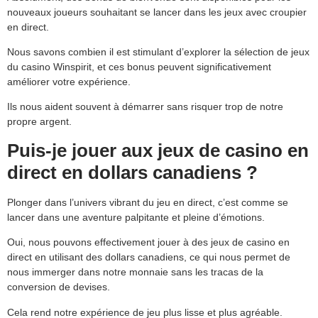
nouveaux joueurs souhaitant se lancer dans les jeux avec croupier
en direct.
Nous savons combien il est stimulant d’explorer la sélection de jeux
du casino Winspirit, et ces bonus peuvent significativement
améliorer votre expérience.
Ils nous aident souvent à démarrer sans risquer trop de notre
propre argent.
Puis-je jouer aux jeux de casino en
direct en dollars canadiens ?
Plonger dans l’univers vibrant du jeu en direct, c’est comme se
lancer dans une aventure palpitante et pleine d’émotions.
Oui, nous pouvons effectivement jouer à des jeux de casino en
direct en utilisant des dollars canadiens, ce qui nous permet de
nous immerger dans notre monnaie sans les tracas de la
conversion de devises.
Cela rend notre expérience de jeu plus lisse et plus agréable.