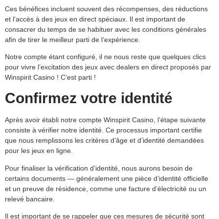
Ces bénéfices incluent souvent des récompenses, des réductions
et l’accès à des jeux en direct spéciaux. Il est important de
consacrer du temps de se habituer avec les conditions générales
afin de tirer le meilleur parti de l’expérience.
Notre compte étant configuré, il ne nous reste que quelques clics
pour vivre l’excitation des jeux avec dealers en direct proposés par
Winspirit Casino ! C’est parti !
Confirmez votre identité
Après avoir établi notre compte Winspirit Casino, l’étape suivante
consiste à vérifier notre identité. Ce processus important certifie
que nous remplissons les critères d’âge et d’identité demandées
pour les jeux en ligne.
Pour finaliser la vérification d’identité, nous aurons besoin de
certains documents — généralement une pièce d’identité officielle
et un preuve de résidence, comme une facture d’électricité ou un
relevé bancaire.
Il est important de se rappeler que ces mesures de sécurité sont