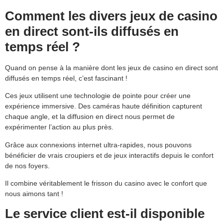
Comment les divers jeux de casino
en direct sont-ils diffusés en
temps réel ?
Quand on pense à la manière dont les jeux de casino en direct sont
diffusés en temps réel, c’est fascinant !
Ces jeux utilisent une technologie de pointe pour créer une
expérience immersive. Des caméras haute définition capturent
chaque angle, et la diffusion en direct nous permet de
expérimenter l’action au plus près.
Grâce aux connexions internet ultra-rapides, nous pouvons
bénéficier de vrais croupiers et de jeux interactifs depuis le confort
de nos foyers.
Il combine véritablement le frisson du casino avec le confort que
nous aimons tant !
Le service client est-il disponible