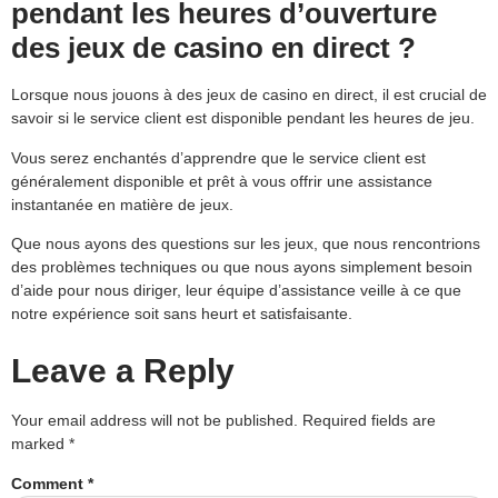
pendant les heures d’ouverture
des jeux de casino en direct ?
Lorsque nous jouons à des jeux de casino en direct, il est crucial de
savoir si le service client est disponible pendant les heures de jeu.
Vous serez enchantés d’apprendre que le service client est
généralement disponible et prêt à vous offrir une assistance
instantanée en matière de jeux.
Que nous ayons des questions sur les jeux, que nous rencontrions
des problèmes techniques ou que nous ayons simplement besoin
d’aide pour nous diriger, leur équipe d’assistance veille à ce que
notre expérience soit sans heurt et satisfaisante.
Leave a Reply
Your email address will not be published.
Required fields are
marked
*
Comment
*