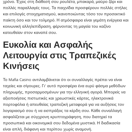
χρόνο. Έχεις στη διάθεσή σου ρουλέτα, μπακαρά, μαύρο ζάρι και
πολλές παραλλαγές τους. Τα παιχνίδια προσφέρουν πολλές στήλες
και επιλογές στοιχηματισμού, ικανοποιώντας τόσο τον προσεκτικό
παίκτη όσο και τον τολμηρό. Η ατμόσφαιρα είναι γεμάτη ενέργεια και
κοινωνική αλληλεπίδραση, φέρνοντας τη μαγεία του καζίνο
κατευθείαν στον καναπέ σου.
Ευκολία και Ασφαλής
Λειτουργία στις Τραπεζικές
Κινήσεις
Το Mafia Casino αντιλαμβάνεται ότι οι συναλλαγές πρέπει να είναι
ταχείες και σίγουρες. Γι’ αυτό προσφέρει ένα ευρύ φάσμα μεθόδων
πληρωμής, προσαρμοσμένων για την ελληνική αγορά. Μπορείς να
αξιοποιήσεις πιστωτικές και χρεωστικές κάρτες, ηλεκτρονικά
πορτοφόλια ή απευθείας τραπεζική μεταφορά για να αυξήσεις τον
λογαριασμό σου ή να εισπράξεις τα κέρδη σου. Κάθε συναλλαγή
ασφαλίζεται με σύγχρονη κρυπτογράφηση, που διατηρεί τα
προσωπικά και οικονομικά σου δεδομένα μυστικά. Η διαδικασία
είναι απλή, διάφανη και περίπου χωρίς αναμονή.