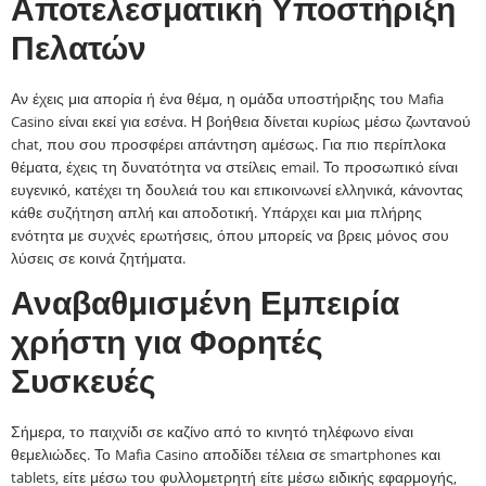
Αποτελεσματική Υποστήριξη
Πελατών
Αν έχεις μια απορία ή ένα θέμα, η ομάδα υποστήριξης του Mafia
Casino είναι εκεί για εσένα. Η βοήθεια δίνεται κυρίως μέσω ζωντανού
chat, που σου προσφέρει απάντηση αμέσως. Για πιο περίπλοκα
θέματα, έχεις τη δυνατότητα να στείλεις email. Το προσωπικό είναι
ευγενικό, κατέχει τη δουλειά του και επικοινωνεί ελληνικά, κάνοντας
κάθε συζήτηση απλή και αποδοτική. Υπάρχει και μια πλήρης
ενότητα με συχνές ερωτήσεις, όπου μπορείς να βρεις μόνος σου
λύσεις σε κοινά ζητήματα.
Αναβαθμισμένη Εμπειρία
χρήστη για Φορητές
Συσκευές
Σήμερα, το παιχνίδι σε καζίνο από το κινητό τηλέφωνο είναι
θεμελιώδες. Το Mafia Casino αποδίδει τέλεια σε smartphones και
tablets, είτε μέσω του φυλλομετρητή είτε μέσω ειδικής εφαρμογής,