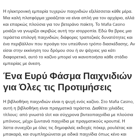
Η ηλεκτρονική εμπειρία τυχερών παιχνιδιών εξελίσσεται κάθε μέρα.
Μια καλή πλατφόρμα χρειάζεται να είναι απλή για τον αρχάριο, αλλά
και επαρκώς πλούσια για τον βετεράνο παίκτη. Το Mafia Casino
μοιάζει να γνωρίζει ακριβώς αυτή την ισορροπία. Εδώ θα βρεις μια
τεράστια επιλογή παιχνιδιών, διάφορες τραπεζικές δυνατότητες και
ένα περιβάλλον που προάγει τον υπεύθυνο τρόπο διασκέδασης. Αν
είσαι στην εκκίνηση του δρόμου σου ή αν ψάχνεις για κάτι
διαφορετικό, αυτό το καζίνο μπορεί να ικανοποιήσει κάθε στάδιο
εμπειρίας με άνεση.
Ένα Ευρύ Φάσμα Παιχνιδιών
για Όλες τις Προτιμήσεις
Η βιβλιοθήκη παιχνιδιών είναι η ψυχή ενός καζίνο. Στο Mafia Casino,
αυτή η βιβλιοθήκη είναι πραγματικά τεράστια. Διαθέτει χιλιάδες
τίτλους: από γνωστά slot και σύγχρονα βιντεοπαιχνίδια με πλούσια
μπόνους, μέχρι ζωντανά παιχνίδια με πραγματικούς κρουπιέ. Η
λίστα συνεχίζει με όλες τις δημοφιλείς εκδοχές πόκερ, ρουλέτας και
μπακαρά, και συμπληρώνεται με ειδικά παιχνίδια όπως κένο και