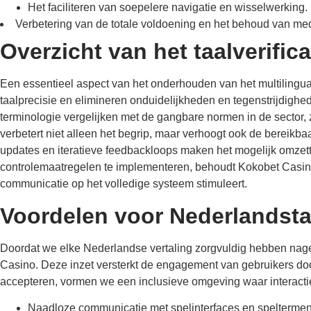
Het faciliteren van soepelere navigatie en wisselwerking.
Verbetering van de totale voldoening en het behoud van me
Overzicht van het taalverifi
Een essentieel aspect van het onderhouden van het multilingual
taalprecisie en elimineren onduidelijkheden en tegenstrijdigh
terminologie vergelijken met de gangbare normen in de sector, z
verbetert niet alleen het begrip, maar verhoogt ook de bereik
updates en iteratieve feedbackloops maken het mogelijk omzett
controlemaatregelen te implementeren, behoudt Kokobet Casino e
communicatie op het volledige systeem stimuleert.
Voordelen voor Nederlandsta
Doordat we elke Nederlandse vertaling zorgvuldig hebben nage
Casino. Deze inzet versterkt de engagement van gebruikers door
accepteren, vormen we een inclusieve omgeving waar interactie 
Naadloze communicatie met spelinterfaces en speltermen 