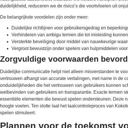
duidelijkheid, reduceren we de risico’s die voortvloeien uit onj
De belangrijkste voordelen zijn onder meer:
Duidelijke richtlijnen voor gebruikersgedrag en beperkin
Verhinderen van ambigu termen die tot misleiding kunnen
Versterkte beveiliging door middel van nauwkeurige waa
Vergroot bewustzijn onder spelers van hulpmiddelen vo
Zorgvuldige voorwaarden bevord
Duidelijke communicatie helpt niet alleen misverstanden te vo
vertrouwen afhangt van accurate vertalingen, met name in de co
onduidelijkheden die het vertrouwen van gebruikers kunnen sc
welbevinden van gebruikers en transparantie. Exacte termen stell
essentiële elementen die bewust spelen ondersteunen. Deze na
hoogte voelen. Ten slotte laat het taalcontroleproces van Koko
spelen stimuleert.
Plannen voor de toekomst vo