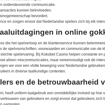
s en ondersteunende communicatie.
transacties kunnen beïnvloeden.
asinogemeenschap bevordert.
nce en zorgen ervoor dat Nederlandse spelers zich bij elk inte
aaluitdagingen in online gok
ières die het spelverloop en de klantenservice kunnen belemmer
s de spelvoorschriften, voorwaarden en communicatie van de kla
n slechte spelervaring. Bij Kokobet Casino helpen constante en
niet alleen miscommunicaties, maar vereenvoudigt ook de intera
rgen we voor een vlotte beweging voor Nederlandse gebruikers e
uikers in diverse taalkundige contexten.
elers en de betrouwbaarheid 
rm, heeft uniform taalgebruik een onmiddellijke invloed op hoe
 vertrouwen van gebruikers en zorgt ervoor dat gebruikers zic
n aantasten.