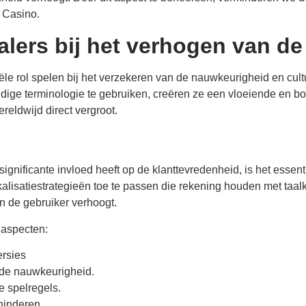
Casino.
talers bij het verhogen van d
iële rol spelen bij het verzekeren van de nauwkeurigheid en c
duidige terminologie te gebruiken, creëren ze een vloeiende en
reldwijd direct vergroot.
significante invloed heeft op de klanttevredenheid, is het esse
 lokalisatiestrategieën toe te passen die rekening houden met 
n de gebruiker verhoogt.
 aspecten:
ersies
 de nauwkeurigheid.
e spelregels.
hinderen.