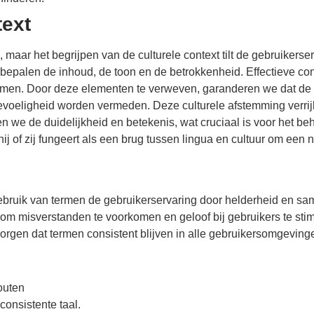
text
 maar het begrijpen van de culturele context tilt de gebruikerse
bepalen de inhoud, de toon en de betrokkenheid. Effectieve con
rmen. Door deze elementen te verweven, garanderen we dat de c
evoeligheid worden vermeden. Deze culturele afstemming verrijk
en we de duidelijkheid en betekenis, wat cruciaal is voor het b
j of zij fungeert als een brug tussen lingua en cultuur om een n
m gebruik van termen de gebruikerservaring door helderheid en 
om misverstanden te voorkomen en geloof bij gebruikers te stimu
orgen dat termen consistent blijven in alle gebruikersomgeving
outen
consistente taal.