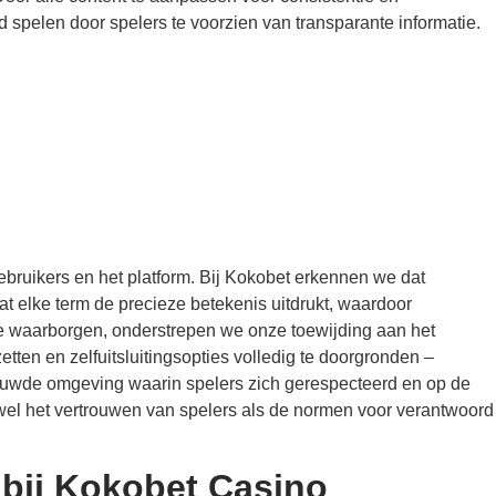
d spelen door spelers te voorzien van transparante informatie.
bruikers en het platform. Bij Kokobet erkennen we dat
t elke term de precieze betekenis uitdrukt, waardoor
te waarborgen, onderstrepen we onze toewijding aan het
etten en zelfuitsluitingsopties volledig te doorgronden –
rouwde omgeving waarin spelers zich gerespecteerd en op de
zowel het vertrouwen van spelers als de normen voor verantwoord
 bij Kokobet Casino