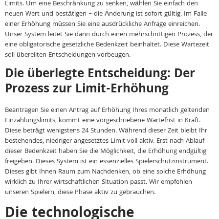
Limits. Um eine Beschränkung zu senken, wählen Sie einfach den
neuen Wert und bestätigen – die Änderung ist sofort gültig. Im Falle
einer Erhöhung müssen Sie eine ausdrückliche Anfrage einreichen.
Unser System leitet Sie dann durch einen mehrschrittigen Prozess, der
eine obligatorische gesetzliche Bedenkzeit beinhaltet. Diese Wartezeit
soll übereilten Entscheidungen vorbeugen.
Die überlegte Entscheidung: Der
Prozess zur Limit-Erhöhung
Beantragen Sie einen Antrag auf Erhöhung Ihres monatlich geltenden
Einzahlungslimits, kommt eine vorgeschriebene Wartefrist in Kraft.
Diese beträgt wenigstens 24 Stunden. Während dieser Zeit bleibt Ihr
bestehendes, niedriger angesetztes Limit voll aktiv. Erst nach Ablauf
dieser Bedenkzeit haben Sie die Möglichkeit, die Erhöhung endgültig
freigeben. Dieses System ist ein essenzielles Spielerschutzinstrument.
Dieses gibt Ihnen Raum zum Nachdenken, ob eine solche Erhöhung
wirklich zu Ihrer wirtschaftlichen Situation passt. Wir empfehlen
unseren Spielern, diese Phase aktiv zu gebrauchen.
Die technologische