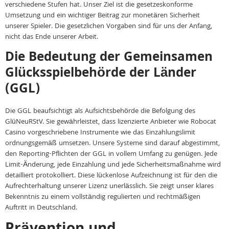
verschiedene Stufen hat. Unser Ziel ist die gesetzeskonforme
Umsetzung und ein wichtiger Beitrag zur monetären Sicherheit
unserer Spieler. Die gesetzlichen Vorgaben sind für uns der Anfang,
nicht das Ende unserer Arbeit.
Die Bedeutung der Gemeinsamen
Glücksspielbehörde der Länder
(GGL)
Die GGL beaufsichtigt als Aufsichtsbehörde die Befolgung des
GlüNeuRStV. Sie gewährleistet, dass lizenzierte Anbieter wie Robocat
Casino vorgeschriebene Instrumente wie das Einzahlungslimit
ordnungsgemäß umsetzen. Unsere Systeme sind darauf abgestimmt,
den Reporting-Pflichten der GGL in vollem Umfang zu genügen. Jede
Limit-Änderung, jede Einzahlung und jede Sicherheitsmaßnahme wird
detailliert protokolliert. Diese lückenlose Aufzeichnung ist für den die
Aufrechterhaltung unserer Lizenz unerlässlich. Sie zeigt unser klares
Bekenntnis zu einem vollständig regulierten und rechtmäßigen
Auftritt in Deutschland.