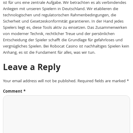
ist für uns eine zentrale Aufgabe. Wir betrachten es als verbindendes
Anliegen mit unseren Spielern in Deutschland. Wir etablieren die
technologischen und regulatorischen Rahmenbedingungen, die
Sicherheit und Gesetzeskonformität garantieren. In der Hand jedes
Spielers liegt es, diese Tools aktiv zu einsetzen. Das Zusammenwirken
von moderner Technik, rechtlicher Treue und der persönlichen
Entscheidung der Spieler schafft die Grundlage für gefahrloses und
vergnügliches Spielen. Bei Robocat Casino ist nachhaltiges Spielen kein
Anhang, es ist die Fundament für alles, was wir tun.
Leave a Reply
Your email address will not be published.
Required fields are marked
*
Comment
*