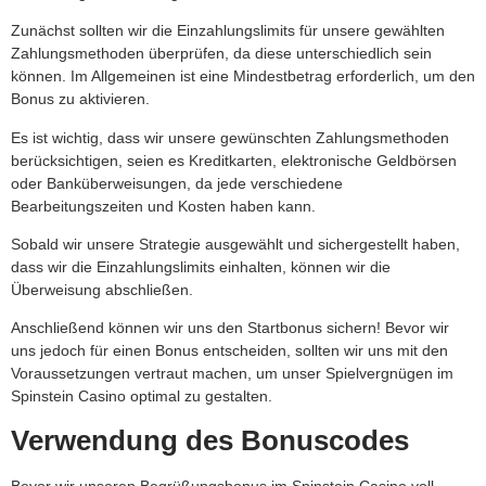
Zunächst sollten wir die Einzahlungslimits für unsere gewählten
Zahlungsmethoden überprüfen, da diese unterschiedlich sein
können. Im Allgemeinen ist eine Mindestbetrag erforderlich, um den
Bonus zu aktivieren.
Es ist wichtig, dass wir unsere gewünschten Zahlungsmethoden
berücksichtigen, seien es Kreditkarten, elektronische Geldbörsen
oder Banküberweisungen, da jede verschiedene
Bearbeitungszeiten und Kosten haben kann.
Sobald wir unsere Strategie ausgewählt und sichergestellt haben,
dass wir die Einzahlungslimits einhalten, können wir die
Überweisung abschließen.
Anschließend können wir uns den Startbonus sichern! Bevor wir
uns jedoch für einen Bonus entscheiden, sollten wir uns mit den
Voraussetzungen vertraut machen, um unser Spielvergnügen im
Spinstein Casino optimal zu gestalten.
Verwendung des Bonuscodes
Bevor wir unseren Begrüßungsbonus im Spinstein Casino voll