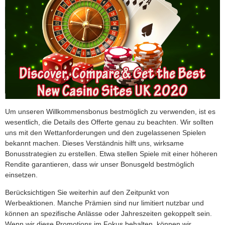
Um unseren Willkommensbonus bestmöglich zu verwenden, ist es
wesentlich, die Details des Offerte genau zu beachten. Wir sollten
uns mit den Wettanforderungen und den zugelassenen Spielen
bekannt machen. Dieses Verständnis hilft uns, wirksame
Bonusstrategien zu erstellen. Etwa stellen Spiele mit einer höheren
Rendite garantieren, dass wir unser Bonusgeld bestmöglich
einsetzen.
Berücksichtigen Sie weiterhin auf den Zeitpunkt von
Werbeaktionen. Manche Prämien sind nur limitiert nutzbar und
können an spezifische Anlässe oder Jahreszeiten gekoppelt sein.
Wenn wir diese Promotions im Fokus behalten, können wir