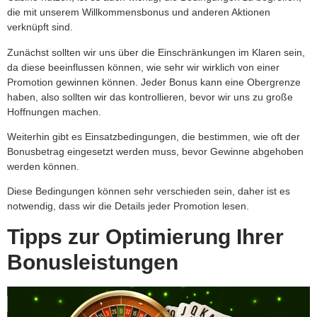
die mit unserem Willkommensbonus und anderen Aktionen
verknüpft sind.
Zunächst sollten wir uns über die Einschränkungen im Klaren sein,
da diese beeinflussen können, wie sehr wir wirklich von einer
Promotion gewinnen können. Jeder Bonus kann eine Obergrenze
haben, also sollten wir das kontrollieren, bevor wir uns zu große
Hoffnungen machen.
Weiterhin gibt es Einsatzbedingungen, die bestimmen, wie oft der
Bonusbetrag eingesetzt werden muss, bevor Gewinne abgehoben
werden können.
Diese Bedingungen können sehr verschieden sein, daher ist es
notwendig, dass wir die Details jeder Promotion lesen.
Tipps zur Optimierung Ihrer
Bonusleistungen