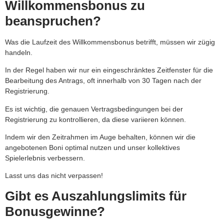
Willkommensbonus zu
beanspruchen?
Was die Laufzeit des Willkommensbonus betrifft, müssen wir zügig
handeln.
In der Regel haben wir nur ein eingeschränktes Zeitfenster für die
Bearbeitung des Antrags, oft innerhalb von 30 Tagen nach der
Registrierung.
Es ist wichtig, die genauen Vertragsbedingungen bei der
Registrierung zu kontrollieren, da diese variieren können.
Indem wir den Zeitrahmen im Auge behalten, können wir die
angebotenen Boni optimal nutzen und unser kollektives
Spielerlebnis verbessern.
Lasst uns das nicht verpassen!
Gibt es Auszahlungslimits für
Bonusgewinne?