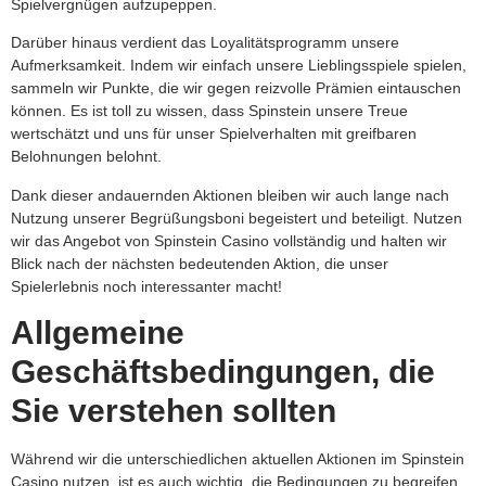
Spielvergnügen aufzupeppen.
Darüber hinaus verdient das Loyalitätsprogramm unsere
Aufmerksamkeit. Indem wir einfach unsere Lieblingsspiele spielen,
sammeln wir Punkte, die wir gegen reizvolle Prämien eintauschen
können. Es ist toll zu wissen, dass Spinstein unsere Treue
wertschätzt und uns für unser Spielverhalten mit greifbaren
Belohnungen belohnt.
Dank dieser andauernden Aktionen bleiben wir auch lange nach
Nutzung unserer Begrüßungsboni begeistert und beteiligt. Nutzen
wir das Angebot von Spinstein Casino vollständig und halten wir
Blick nach der nächsten bedeutenden Aktion, die unser
Spielerlebnis noch interessanter macht!
Allgemeine
Geschäftsbedingungen, die
Sie verstehen sollten
Während wir die unterschiedlichen aktuellen Aktionen im Spinstein
Casino nutzen, ist es auch wichtig, die Bedingungen zu begreifen,