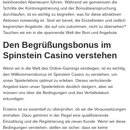
belohnenden Abenteuern führen. Während wir gemeinsam die
Schritte der Kontoregistrierung und der Bonusbeanspruchung
durchlaufen, ist es wichtig zu begreifen, was für diese attraktiven
Aktionen notwendig ist. Sind wir bereit, die Einzelheiten und zeitlich
begrenzten Angebote, die auf uns zukommen, nicht zu übersehen?
Tauchen wir ein in die spannende Welt der Boni und Angebote.
Den Begrüßungsbonus im
Spinstein Casino verstehen
Wenn wir in die Welt des Online-Gamings einsteigen, ist es wichtig,
den Willkommensbonus im Spinstein Casino zu verstehen, um
unser Spielerlebnis optimal zu erleben. Dieses verlockende
Angebot kann unser Spielerlebnis deutlich steigern, aber wir
müssen uns über die Bedingungen und das Verfallsdatum
erkundigen.
Erstens ist es essentiell zu überprüfen, ob wir die Voraussetzungen
einhalten. Dazu gehören in der Regel eine qualifizierende
Einzahlung und die Registrierung als neuer Kunde. Wenn wir diese
Bedingungen verstehen, stellen wir sicher, dass wir keine