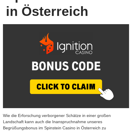
in Österreich
Wie die Erforschung verborgener Schätze in einer großen
Landschaft kann auch die Inanspruchnahme unseres
Begrüßungsbonus im Spinstein Casino in Österreich zu