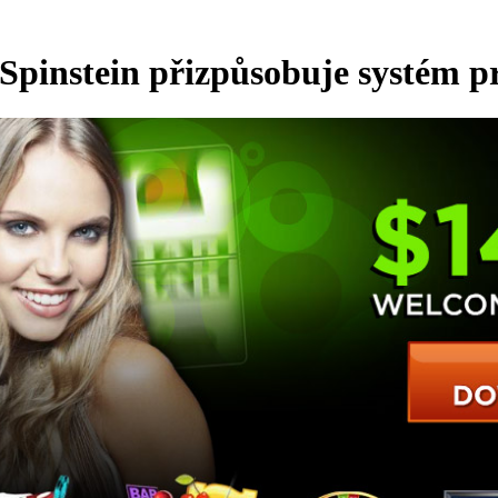
 Spinstein přizpůsobuje systém 