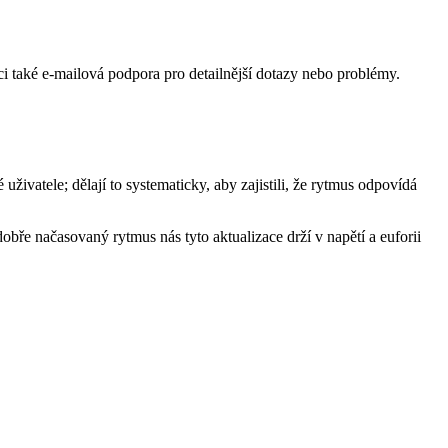
ci také e-mailová podpora pro detailnější dotazy nebo problémy.
živatele; dělají to systematicky, aby zajistili, že rytmus odpovídá
dobře načasovaný rytmus nás tyto aktualizace drží v napětí a euforii