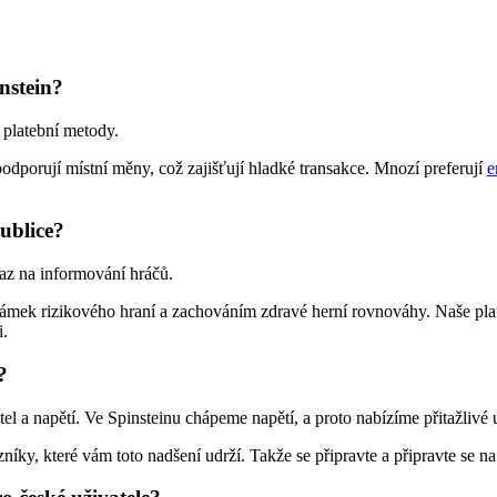
nstein?
 platební metody.
 podporují místní měny, což zajišťují hladké transakce. Mnozí preferují
e
ublice?
az na informování hráčů.
známek rizikového hraní a zachováním zdravé herní rovnováhy. Naše plat
i.
?
tel a napětí. Ve Spinsteinu chápeme napětí, a proto nabízíme přitažlivé u
níky, které vám toto nadšení udrží. Takže se připravte a připravte se na