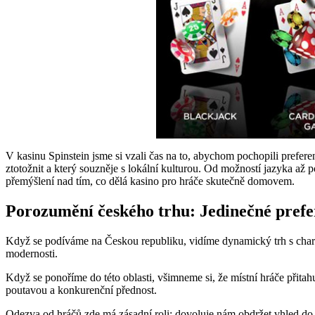
V kasinu Spinstein jsme si vzali čas na to, abychom pochopili prefere
ztotožnit a který souzněje s lokální kulturou. Od možností jazyka až p
přemýšlení nad tím, co dělá kasino pro hráče skutečně domovem.
Porozumění českého trhu: Jedinečné prefe
Když se podíváme na Českou republiku, vidíme dynamický trh s charakt
modernosti.
Když se ponoříme do této oblasti, všimneme si, že místní hráče přitahu
poutavou a konkurenční přednost.
Odezva od hráčů zde má zásadní roli; dovoluje nám obdržet vhled do