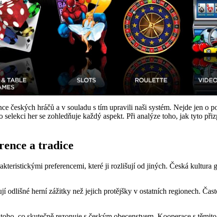
nce českých hráčů a v souladu s tím upravili naši systém. Nejde jen o p
o selekci her se zohledňuje každý aspekt. Při analýze toho, jak tyto při
rence a tradice
eristickými preferencemi, které ji rozlišují od jiných. Česká kultura 
jí odlišné herní zážitky než jejich protějšky v ostatních regionech. Ča
 toho, co skutečně rezonuje s českým obecenstvem. Kooperace s těmit