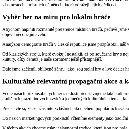
vlastnostech a místních námětech, která odrážejí jejich dědictví.
Výběr her na míru pro lokální hráče
Abychom naplnili rozmanité preference místních hráčů, pečlivě jsme vy
objevil něco zajímavého.
Analýzou demografie hráčů v České republice jsme přizpůsobili náš výb
Od klasických strojů, které evokují nostalgii, až po současné hry s ne
kultury, díky čemuž je naše sortiment ještě přístupnější.
Dále jsme začlenili oblíbené žánry, jako jsou stolní hry a live dealer 
Kulturálně relevantní propagační akce a
Vedle našich přizpůsobených her s radostí představujeme také kulturně
tradičních prázdninových zvyků a jedinečných kulturálních témat, kte
Představte si, že se účastníte zvláštních akcí během populárních svát
Do našich marketingových podkladů včleníme elementy jako tradiční č
V těchto akcích chceme oslavit slavnostní tradice, které jsou pro naš