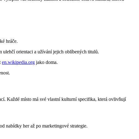
ké hráče.
ulehčí orientaci a užívání jejich oblíbených titulů.
t
en.wikipedia.org
jako doma.
enost.
. Každé místo má své vlastní kulturní specifika, která ovlivňují
 od nabídky her až po marketingové strategie.