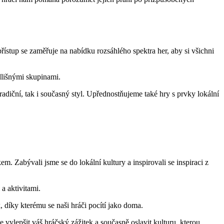
řístup se zaměřuje na nabídku rozsáhlého spektra her, aby si všichni
odlišnými skupinami.
radiční, tak i současný styl. Upřednostňujeme také hry s prvky lokální
. Zabývali jsme se do lokální kultury a inspirovali se inspiraci z
a aktivitami.
díky kterému se naši hráči pocítí jako doma.
 vylepšit váš hráčský zážitek a současně oslavit kulturu, kterou