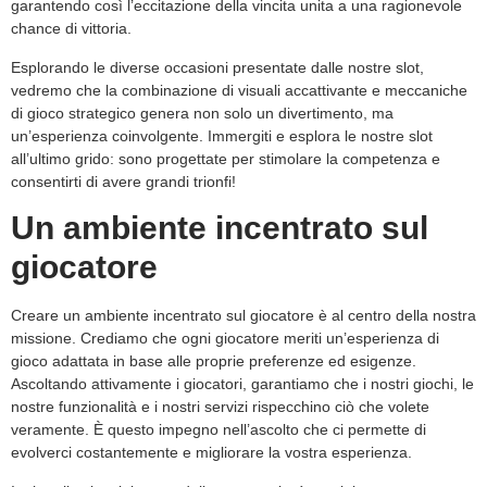
garantendo così l’eccitazione della vincita unita a una ragionevole
chance di vittoria.
Esplorando le diverse occasioni presentate dalle nostre slot,
vedremo che la combinazione di visuali accattivante e meccaniche
di gioco strategico genera non solo un divertimento, ma
un’esperienza coinvolgente. Immergiti e esplora le nostre slot
all’ultimo grido: sono progettate per stimolare la competenza e
consentirti di avere grandi trionfi!
Un ambiente incentrato sul
giocatore
Creare un ambiente incentrato sul giocatore è al centro della nostra
missione. Crediamo che ogni giocatore meriti un’esperienza di
gioco adattata in base alle proprie preferenze ed esigenze.
Ascoltando attivamente i giocatori, garantiamo che i nostri giochi, le
nostre funzionalità e i nostri servizi rispecchino ciò che volete
veramente. È questo impegno nell’ascolto che ci permette di
evolverci costantemente e migliorare la vostra esperienza.