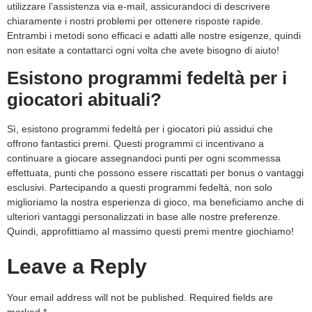
utilizzare l’assistenza via e-mail, assicurandoci di descrivere
chiaramente i nostri problemi per ottenere risposte rapide.
Entrambi i metodi sono efficaci e adatti alle nostre esigenze, quindi
non esitate a contattarci ogni volta che avete bisogno di aiuto!
Esistono programmi fedeltà per i
giocatori abituali?
Sì, esistono programmi fedeltà per i giocatori più assidui che
offrono fantastici premi. Questi programmi ci incentivano a
continuare a giocare assegnandoci punti per ogni scommessa
effettuata, punti che possono essere riscattati per bonus o vantaggi
esclusivi. Partecipando a questi programmi fedeltà, non solo
miglioriamo la nostra esperienza di gioco, ma beneficiamo anche di
ulteriori vantaggi personalizzati in base alle nostre preferenze.
Quindi, approfittiamo al massimo questi premi mentre giochiamo!
Leave a Reply
Your email address will not be published.
Required fields are