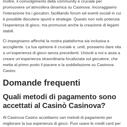
Inoltre, il coinvolgimento della community è cruciale per
promuovere un’atmosfera dinamica su Casinova. Incoraggiamo
l’interazione tra i giocatori, facilitando forum ed eventi sociali in cui
è possibile discutere spunti e strategie. Questo non solo potenzia
l’esperienza di gioco, ma promuove anche la creazione di legami
stabili.
Ci impegniamo affinché la nostra piattaforma sia inclusiva e
accogliente. La tua opinione è cruciale e, uniti, possiamo dare vita
a un’esperienza di gioco senza precedenti. Unisciti a noi e aiuta a
creare un’esperienza straordinaria focalizzata sul giocatore, che
metta al primo posto il piacere e la soddisfazione su Casinova
Casino.
Domande frequenti
Quali metodi di pagamento sono
accettati al Casinò Casinova?
Al Casinova Casino accettiamo vari metodi di pagamento per
migliorare la tua esperienza di gioco. Puoi usare le credit card per