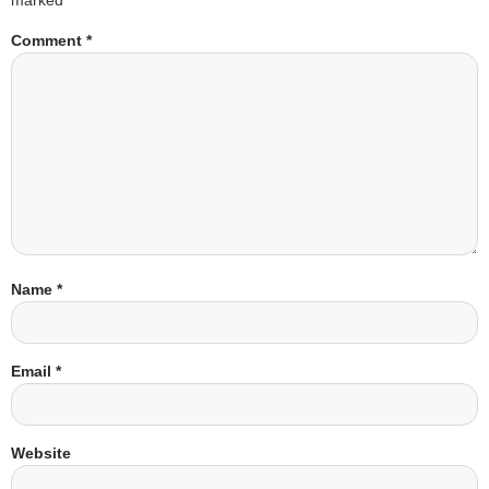
marked
*
Comment
*
Name
*
Email
*
Website