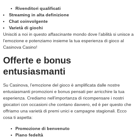
Rivenditori qualificati
Streaming in alta definizione
Chat coinvolgente
Varietà di giochi
Unisciti a noi in questo affascinante mondo dove l’abilità si unisce a
l’emozione e potenziamo insieme la tua esperienza di gioco al
Casinova Casino!
Offerte e bonus
entusiasmanti
Su Casinova, l’emozione del gioco è amplificata dalle nostre
entusiasmanti promozioni e bonus pensati per arricchire la tua
esperienza. Crediamo nell’importanza di ricompensare i nostri
giocatori con occasioni che contano davvero, ed è per questo che
offriamo una varietà di premi unici e campagne stagionali. Ecco
cosa ti aspetta:
Promozione di benvenuto
Piano fedeltà