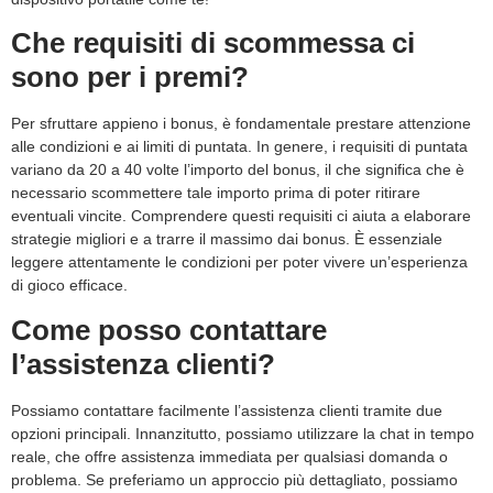
Che requisiti di scommessa ci
sono per i premi?
Per sfruttare appieno i bonus, è fondamentale prestare attenzione
alle condizioni e ai limiti di puntata. In genere, i requisiti di puntata
variano da 20 a 40 volte l’importo del bonus, il che significa che è
necessario scommettere tale importo prima di poter ritirare
eventuali vincite. Comprendere questi requisiti ci aiuta a elaborare
strategie migliori e a trarre il massimo dai bonus. È essenziale
leggere attentamente le condizioni per poter vivere un’esperienza
di gioco efficace.
Come posso contattare
l’assistenza clienti?
Possiamo contattare facilmente l’assistenza clienti tramite due
opzioni principali. Innanzitutto, possiamo utilizzare la chat in tempo
reale, che offre assistenza immediata per qualsiasi domanda o
problema. Se preferiamo un approccio più dettagliato, possiamo