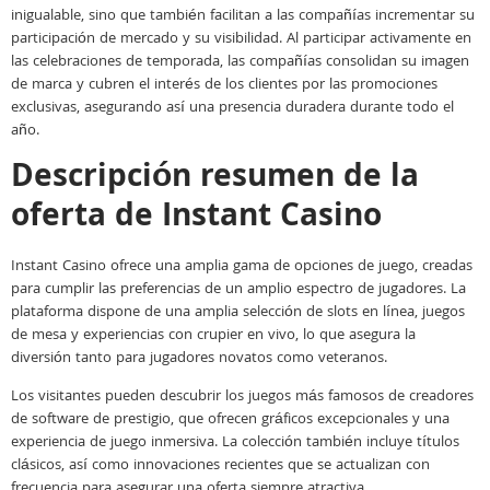
inigualable, sino que también facilitan a las compañías incrementar su
participación de mercado y su visibilidad. Al participar activamente en
las celebraciones de temporada, las compañías consolidan su imagen
de marca y cubren el interés de los clientes por las promociones
exclusivas, asegurando así una presencia duradera durante todo el
año.
Descripción resumen de la
oferta de Instant Casino
Instant Casino ofrece una amplia gama de opciones de juego, creadas
para cumplir las preferencias de un amplio espectro de jugadores. La
plataforma dispone de una amplia selección de slots en línea, juegos
de mesa y experiencias con crupier en vivo, lo que asegura la
diversión tanto para jugadores novatos como veteranos.
Los visitantes pueden descubrir los juegos más famosos de creadores
de software de prestigio, que ofrecen gráficos excepcionales y una
experiencia de juego inmersiva. La colección también incluye títulos
clásicos, así como innovaciones recientes que se actualizan con
frecuencia para asegurar una oferta siempre atractiva.