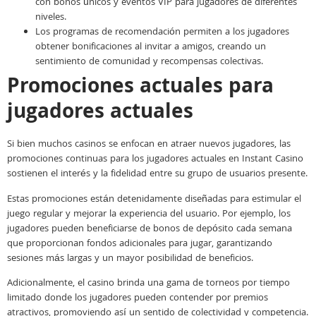
con bonos únicos y eventos VIP para jugadores de diferentes
niveles.
Los programas de recomendación permiten a los jugadores
obtener bonificaciones al invitar a amigos, creando un
sentimiento de comunidad y recompensas colectivas.
Promociones actuales para
jugadores actuales
Si bien muchos casinos se enfocan en atraer nuevos jugadores, las
promociones continuas para los jugadores actuales en Instant Casino
sostienen el interés y la fidelidad entre su grupo de usuarios presente.
Estas promociones están detenidamente diseñadas para estimular el
juego regular y mejorar la experiencia del usuario. Por ejemplo, los
jugadores pueden beneficiarse de bonos de depósito cada semana
que proporcionan fondos adicionales para jugar, garantizando
sesiones más largas y un mayor posibilidad de beneficios.
Adicionalmente, el casino brinda una gama de torneos por tiempo
limitado donde los jugadores pueden contender por premios
atractivos, promoviendo así un sentido de colectividad y competencia.