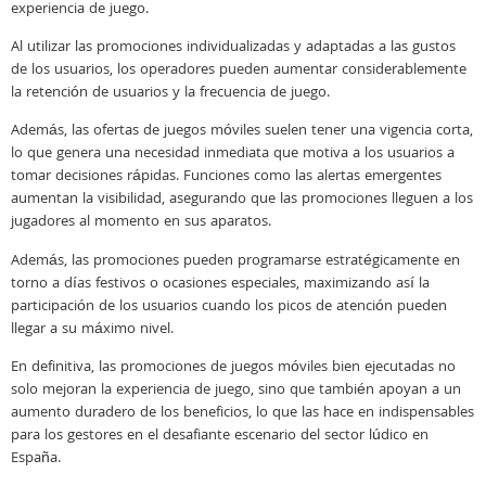
experiencia de juego.
Al utilizar las promociones individualizadas y adaptadas a las gustos
de los usuarios, los operadores pueden aumentar considerablemente
la retención de usuarios y la frecuencia de juego.
Además, las ofertas de juegos móviles suelen tener una vigencia corta,
lo que genera una necesidad inmediata que motiva a los usuarios a
tomar decisiones rápidas. Funciones como las alertas emergentes
aumentan la visibilidad, asegurando que las promociones lleguen a los
jugadores al momento en sus aparatos.
Además, las promociones pueden programarse estratégicamente en
torno a días festivos o ocasiones especiales, maximizando así la
participación de los usuarios cuando los picos de atención pueden
llegar a su máximo nivel.
En definitiva, las promociones de juegos móviles bien ejecutadas no
solo mejoran la experiencia de juego, sino que también apoyan a un
aumento duradero de los beneficios, lo que las hace en indispensables
para los gestores en el desafiante escenario del sector lúdico en
España.