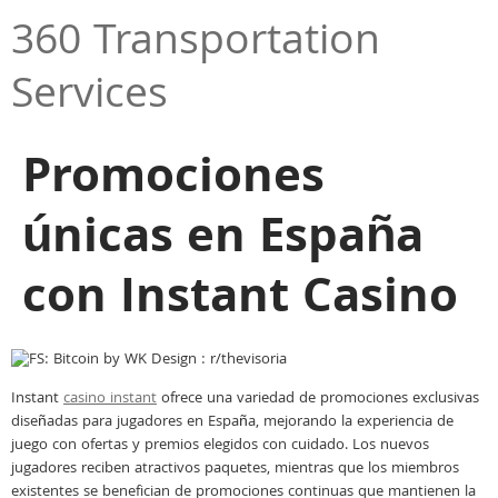
360 Transportation
Services
Promociones
únicas en España
con Instant Casino
Instant
casino instant
ofrece una variedad de promociones exclusivas
diseñadas para jugadores en España, mejorando la experiencia de
juego con ofertas y premios elegidos con cuidado. Los nuevos
jugadores reciben atractivos paquetes, mientras que los miembros
existentes se benefician de promociones continuas que mantienen la