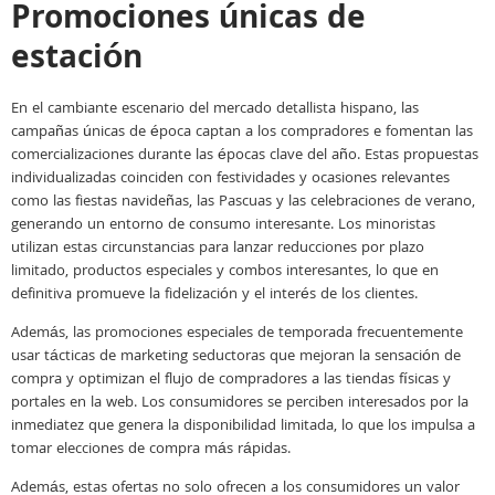
Promociones únicas de
estación
En el cambiante escenario del mercado detallista hispano, las
campañas únicas de época captan a los compradores e fomentan las
comercializaciones durante las épocas clave del año. Estas propuestas
individualizadas coinciden con festividades y ocasiones relevantes
como las fiestas navideñas, las Pascuas y las celebraciones de verano,
generando un entorno de consumo interesante. Los minoristas
utilizan estas circunstancias para lanzar reducciones por plazo
limitado, productos especiales y combos interesantes, lo que en
definitiva promueve la fidelización y el interés de los clientes.
Además, las promociones especiales de temporada frecuentemente
usar tácticas de marketing seductoras que mejoran la sensación de
compra y optimizan el flujo de compradores a las tiendas físicas y
portales en la web. Los consumidores se perciben interesados por la
inmediatez que genera la disponibilidad limitada, lo que los impulsa a
tomar elecciones de compra más rápidas.
Además, estas ofertas no solo ofrecen a los consumidores un valor