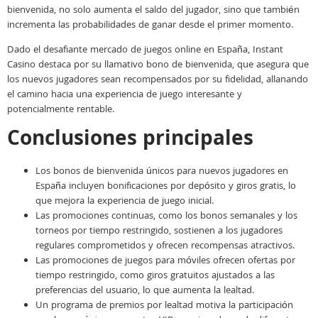
bienvenida, no solo aumenta el saldo del jugador, sino que también
incrementa las probabilidades de ganar desde el primer momento.
Dado el desafiante mercado de juegos online en España, Instant
Casino destaca por su llamativo bono de bienvenida, que asegura que
los nuevos jugadores sean recompensados por su fidelidad, allanando
el camino hacia una experiencia de juego interesante y
potencialmente rentable.
Conclusiones principales
Los bonos de bienvenida únicos para nuevos jugadores en
España incluyen bonificaciones por depósito y giros gratis, lo
que mejora la experiencia de juego inicial.
Las promociones continuas, como los bonos semanales y los
torneos por tiempo restringido, sostienen a los jugadores
regulares comprometidos y ofrecen recompensas atractivos.
Las promociones de juegos para móviles ofrecen ofertas por
tiempo restringido, como giros gratuitos ajustados a las
preferencias del usuario, lo que aumenta la lealtad.
Un programa de premios por lealtad motiva la participación