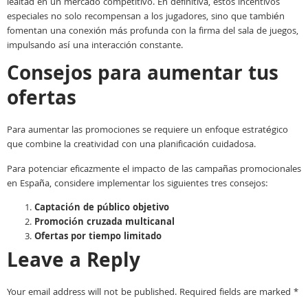
lealtad en un mercado competitivo. En definitiva, estos incentivos
especiales no solo recompensan a los jugadores, sino que también
fomentan una conexión más profunda con la firma del sala de juegos,
impulsando así una interacción constante.
Consejos para aumentar tus
ofertas
Para aumentar las promociones se requiere un enfoque estratégico
que combine la creatividad con una planificación cuidadosa.
Para potenciar eficazmente el impacto de las campañas promocionales
en España, considere implementar los siguientes tres consejos:
Captación de público objetivo
Promoción cruzada multicanal
Ofertas por tiempo limitado
Leave a Reply
Your email address will not be published.
Required fields are marked
*