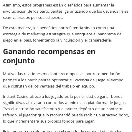
Asimismo, estos programas están diseñados para aumentar la
involucración de los participantes, garantizando que los usuarios fieles
sean valorados por sus esfuerzos.
De esta manera, los beneficios por referencia sirven como una
estrategia de marketing estratégica que enriquece el panorama del
juego en el país, fomentando la vinculación y el camaradería.
Ganando recompensas en
conjunto
Motivar las relaciones mediante recompensas por recomendación
permite a los participantes optimizar su vivencia de juego al tiempo
que disfrutan de los ventajas del trabajo en equipo.
Instant Casino ofrece a los jugadores la posibilidad de ganar bonos
significativas al invitar a conocidos a unirse a la plataforma de juegos.
Tras el inscripción satisfactorio y el primer depósito de un contacto
referido, el jugador que lo recomendó puede recibir un atractivo bono,
lo que incrementará sus propios fondos para jugar.