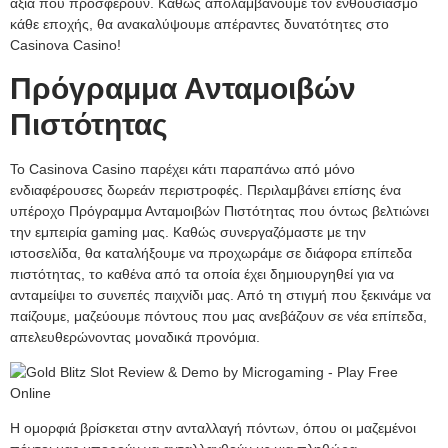
αξία που προσφέρουν. Καθώς απολαμβάνουμε τον ενθουσιασμό
κάθε εποχής, θα ανακαλύψουμε απέραντες δυνατότητες στο
Casinova Casino!
Πρόγραμμα Ανταμοιβών
Πιστότητας
Το Casinova Casino παρέχει κάτι παραπάνω από μόνο
ενδιαφέρουσες δωρεάν περιστροφές. Περιλαμβάνει επίσης ένα
υπέροχο Πρόγραμμα Ανταμοιβών Πιστότητας που όντως βελτιώνει
την εμπειρία gaming μας. Καθώς συνεργαζόμαστε με την
ιστοσελίδα, θα καταλήξουμε να προχωράμε σε διάφορα επίπεδα
πιστότητας, το καθένα από τα οποία έχει δημιουργηθεί για να
ανταμείψει το συνεπές παιχνίδι μας. Από τη στιγμή που ξεκινάμε να
παίζουμε, μαζεύουμε πόντους που μας ανεβάζουν σε νέα επίπεδα,
απελευθερώνοντας μοναδικά προνόμια.
Η ομορφιά βρίσκεται στην ανταλλαγή πόντων, όπου οι μαζεμένοι