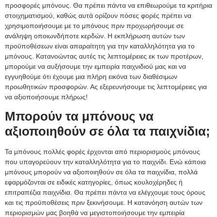
προσφορές μπόνους. Θα πρέπει πάντα να επιθεωρούμε τα κριτήρια
στοιχηματισμού, καθώς αυτά ορίζουν πόσες φορές πρέπει να
χρησιμοποιήσουμε με το μπόνους πριν προχωρήσουμε σε
ανάληψη οποιωνδήποτε κερδών. Η εκπλήρωση αυτών των
προϋποθέσεων είναι απαραίτητη για την καταλληλότητα για το
μπόνους. Κατανοώντας αυτές τις λεπτομέρειες εκ των προτέρων,
μπορούμε να αυξήσουμε την εμπειρία παιχνιδιού μας και να
εγγυηθούμε ότι έχουμε μια πλήρη εικόνα των διαθέσιμων
προωθητικών προσφορών. Ας εξερευνήσουμε τις λεπτομέρειες για
να αξιοποιήσουμε πλήρως!
Μπορούν τα μπόνους να
αξιοποιηθούν σε όλα τα παιχνίδια;
Τα μπόνους πολλές φορές έρχονται από περιορισμούς μπόνους
που υπαγορεύουν την καταλληλότητα για το παιχνίδι. Ενώ κάποια
μπόνους μπορούν να αξιοποιηθούν σε όλα τα παιχνίδια, πολλά
εφαρμόζονται σε ειδικές κατηγορίες, όπως κουλοχέρηδες ή
επιτραπέζια παιχνίδια. Θα πρέπει πάντα να ελέγχουμε τους όρους
και τις προϋποθέσεις πριν ξεκινήσουμε. Η κατανόηση αυτών των
περιορισμών μας βοηθά να μεγιστοποιήσουμε την εμπειρία