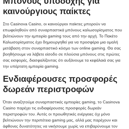
Μπόνους υποδοχής για
καινούργιους παίκτες
Στο Casinova Casino, οι καινούργιοι παίκτες μπορούν να
επωφεληθούν από συναρπαστικά μπόνους καλωσορίσματος που
βελτιώνουν την εμπειρία gaming τους από την αρχή. Το Πακέτο
Καλωσορίσματος έχει δημιουργηθεί για να προσφέρει μια ομαλή
μετάβαση στον συναρπαστικό κόσμο των online gaming. Θα σας
βοηθήσουμε να λάβετε είσοδο σε πλούσια μπόνους στις πρώτες
σας εισφορές, διασφαλίζοντας ότι αυξάνουμε τα κεφάλαιά σας για
την υπέρτατη εμπειρία gaming.
Ενδιαφέρουσες προσφορές
δωρεάν περιστροφών
Όταν αναζητούμε συναρπαστικές εμπειρίες gaming, το Casinova
Casino παρέχει τις ενδιαφέρουσες προσφορές δωρεάν
περιστροφών του. Αυτές οι προωθητικές ενέργειες όχι μόνο
βελτιώνουν την περιπέτεια gaming μας, αλλά μας παρέχουν και
άφθονες δυνατότητες να νικήσουμε χωρίς να επιβαρύνουμε τον