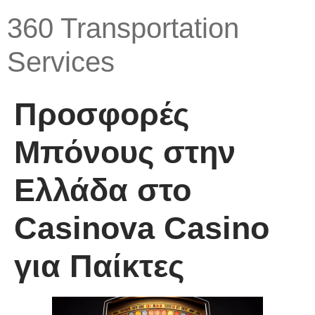
360 Transportation
Services
Προσφορές
Μπόνους στην
Ελλάδα στο
Casinova Casino
για Παίκτες