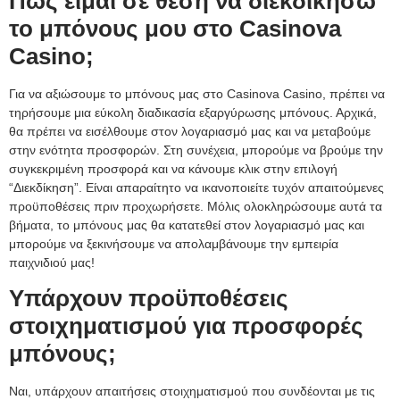
Πώς είμαι σε θέση να διεκδικήσω
το μπόνους μου στο Casinova
Casino;
Για να αξιώσουμε το μπόνους μας στο Casinova Casino, πρέπει να
τηρήσουμε μια εύκολη διαδικασία εξαργύρωσης μπόνους. Αρχικά,
θα πρέπει να εισέλθουμε στον λογαριασμό μας και να μεταβούμε
στην ενότητα προσφορών. Στη συνέχεια, μπορούμε να βρούμε την
συγκεκριμένη προσφορά και να κάνουμε κλικ στην επιλογή
“Διεκδίκηση”. Είναι απαραίτητο να ικανοποιείτε τυχόν απαιτούμενες
προϋποθέσεις πριν προχωρήσετε. Μόλις ολοκληρώσουμε αυτά τα
βήματα, το μπόνους μας θα κατατεθεί στον λογαριασμό μας και
μπορούμε να ξεκινήσουμε να απολαμβάνουμε την εμπειρία
παιχνιδιού μας!
Υπάρχουν προϋποθέσεις
στοιχηματισμού για προσφορές
μπόνους;
Ναι, υπάρχουν απαιτήσεις στοιχηματισμού που συνδέονται με τις